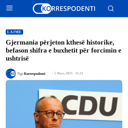
LAJME
Gjermania përjeton kthesë historike,
befason shifra e buxhetit për forcimin e
ushtrisë
5 Mars, 2025 - 11:22
Nga
Korrespodenti