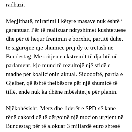
radhazi.
Megjithatë, miratimi i këtyre masave nuk është i
garantuar. Për të realizuar ndryshimet kushtetuese
dhe për të hequr frenimin e borxhit, partitë duhet
të sigurojnë një shumicë prej dy të tretash në
Bundestag. Me rritjen e ekstremit të djathtë në
parlament, kjo mund të rezultojë një sfidë e
madhe për koalicionin aktual. Sidoqoftë, partia e
Gjelbër, që është thelbësore për një shumicë të
tillë, ende nuk ka dhënë mbështetje për planin.
Njëkohësisht, Merz dhe liderët e SPD-së kanë
rënë dakord që të dërgojnë një mocion urgjent në
Bundestag për të alokuar 3 miliardë euro shtesë