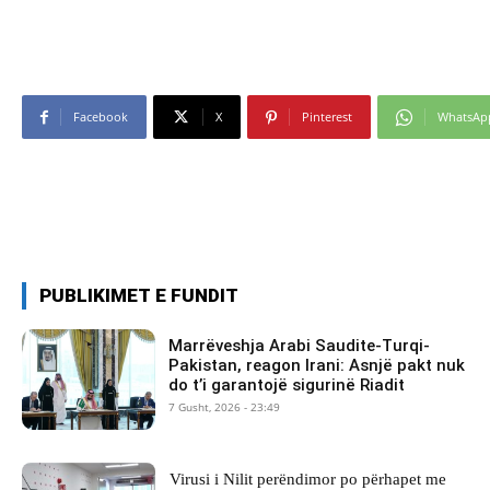
Facebook
X
Pinterest
WhatsAp
PUBLIKIMET E FUNDIT
Marrëveshja Arabi Saudite-Turqi-
Pakistan, reagon Irani: Asnjë pakt nuk
do t’i garantojë sigurinë Riadit
7 Gusht, 2026 - 23:49
Virusi i Nilit perëndimor po përhapet me