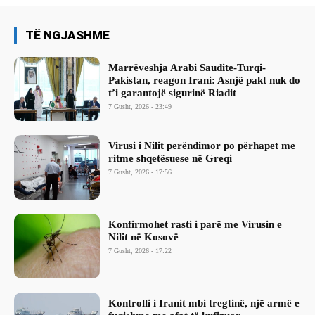
TË NGJASHME
Marrëveshja Arabi Saudite-Turqi-
Pakistan, reagon Irani: Asnjë pakt nuk do
t’i garantojë sigurinë Riadit
7 Gusht, 2026 - 23:49
Virusi i Nilit perëndimor po përhapet me
ritme shqetësuese në Greqi
7 Gusht, 2026 - 17:56
Konfirmohet rasti i parë me Virusin e
Nilit në Kosovë
7 Gusht, 2026 - 17:22
Kontrolli i Iranit mbi tregtinë, një armë e