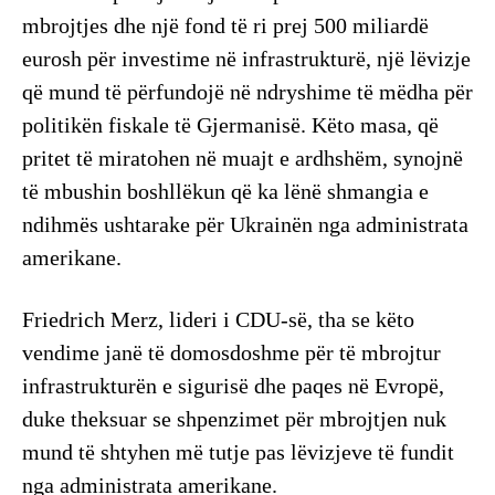
mbrojtjes dhe një fond të ri prej 500 miliardë
eurosh për investime në infrastrukturë, një lëvizje
që mund të përfundojë në ndryshime të mëdha për
politikën fiskale të Gjermanisë. Këto masa, që
pritet të miratohen në muajt e ardhshëm, synojnë
të mbushin boshllëkun që ka lënë shmangia e
ndihmës ushtarake për Ukrainën nga administrata
amerikane.
Friedrich Merz, lideri i CDU-së, tha se këto
vendime janë të domosdoshme për të mbrojtur
infrastrukturën e sigurisë dhe paqes në Evropë,
duke theksuar se shpenzimet për mbrojtjen nuk
mund të shtyhen më tutje pas lëvizjeve të fundit
nga administrata amerikane.