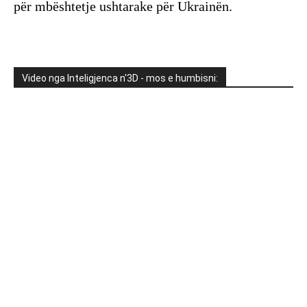
për mbështetje ushtarake për Ukrainën.
Video nga Inteligjenca n'3D - mos e humbisni: