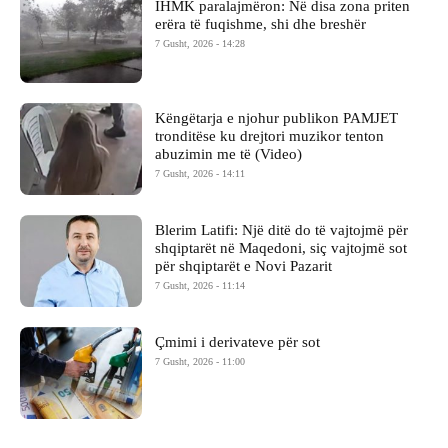
IHMK paralajmëron: Në disa zona priten
erëra të fuqishme, shi dhe breshër
7 Gusht, 2026 - 14:28
Këngëtarja e njohur publikon PAMJET
tronditëse ku drejtori muzikor tenton
abuzimin me të (Video)
7 Gusht, 2026 - 14:11
Blerim Latifi: Një ditë do të vajtojmë për
shqiptarët në Maqedoni, siç vajtojmë sot
për shqiptarët e Novi Pazarit
7 Gusht, 2026 - 11:14
Çmimi i derivateve për sot
7 Gusht, 2026 - 11:00