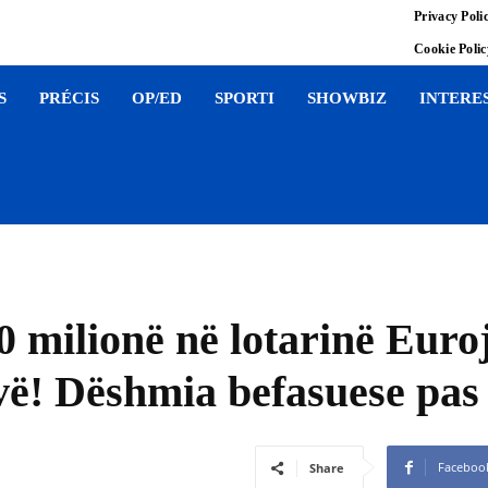
Privacy Poli
Cookie Poli
S
PRÉCIS
OP/ED
SPORTI
SHOWBIZ
INTERE
0 milionë në lotarinë Euro
vë! Dëshmia befasuese pas
Faceboo
Share