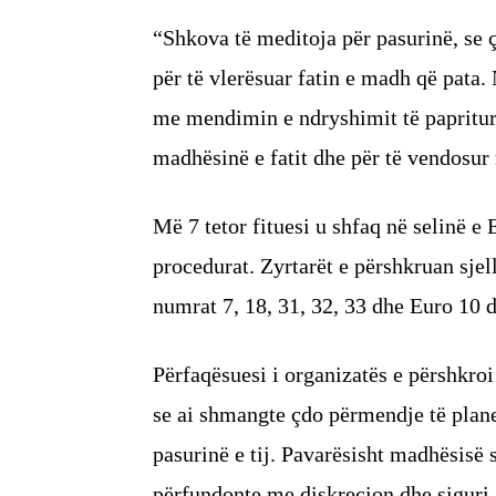
“Shkova të meditoja për pasurinë, se ç
për të vlerësuar fatin e madh që pata.
me mendimin e ndryshimit të papritur 
madhësinë e fatit dhe për të vendosur 
Më 7 tetor fituesi u shfaq në selinë e 
procedurat. Zyrtarët e përshkruan sjell
numrat 7, 18, 31, 32, 33 dhe Euro 10 dh
Përfaqësuesi i organizatës e përshkroi
se ai shmangte çdo përmendje të planev
pasurinë e tij. Pavarësisht madhësisë s
përfundonte me diskrecion dhe siguri 