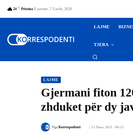
C
24
Pristina
E premte, 7 Gusht, 2026
LAJME
BIZNE
TJERA
LAJME
Gjermani fiton 12
zhduket për dy ja
Nga
Korrespodenti
12 Tetor, 2025 - 09:23