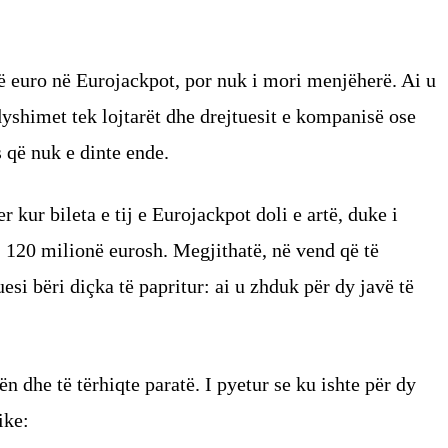
në euro në Eurojackpot, por nuk i mori menjëherë. Ai u
yshimet tek lojtarët dhe drejtuesit e kompanisë ose
s që nuk e dinte ende.
r kur bileta e tij e Eurojackpot doli e artë, duke i
 120 milionë eurosh. Megjithatë, në vend që të
uesi bëri diçka të papritur: ai u zhduk për dy javë të
ën dhe të tërhiqte paratë. I pyetur se ku ishte për dy
ike: