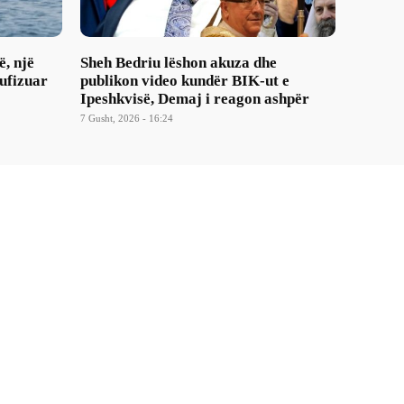
ë, një
Sheh Bedriu lëshon akuza dhe
ufizuar
publikon video kundër BIK-ut e
Ipeshkvisë, Demaj i reagon ashpër
7 Gusht, 2026 - 16:24