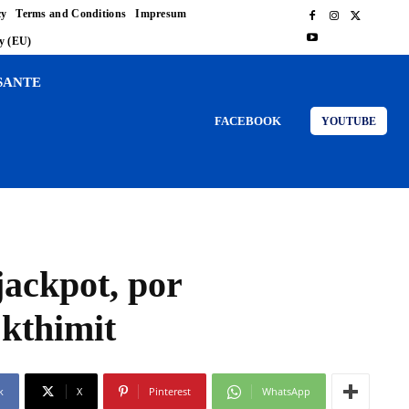
cy
Terms and Conditions
Impresum
cy (EU)
SANTE
FACEBOOK
YOUTUBE
jackpot, por
 kthimit
k
X
Pinterest
WhatsApp