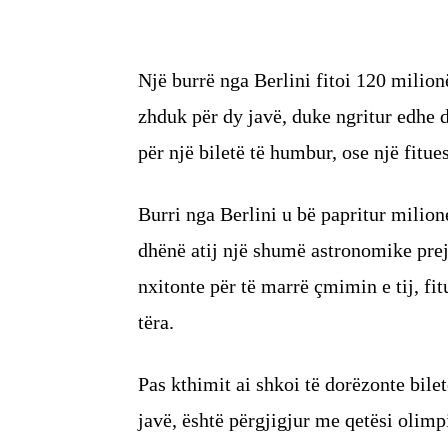
Një burrë nga Berlini fitoi 120 milio
zhduk për dy javë, duke ngritur edhe d
për një biletë të humbur, ose një fitue
Burri nga Berlini u bë papritur milione
dhënë atij një shumë astronomike prej
nxitonte për të marrë çmimin e tij, fit
tëra.
Pas kthimit ai shkoi të dorëzonte bilet
javë, është përgjigjur me qetësi olimp