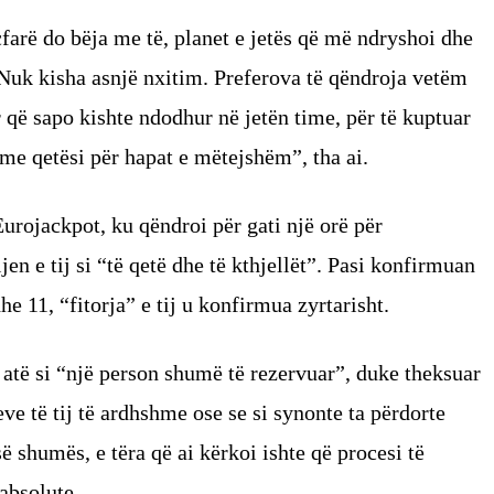
farë do bëja me të, planet e jetës që më ndryshoi dhe
 Nuk kisha asnjë nxitim. Preferova të qëndroja vetëm
që sapo kishte ndodhur në jetën time, për të kuptuar
me qetësi për hapat e mëtejshëm”, tha ai.
Eurojackpot, ku qëndroi për gati një orë për
jen e tij si “të qetë dhe të kthjellët”. Pasi konfirmuan
e 11, “fitorja” e tij u konfirmua zyrtarisht.
 atë si “një person shumë të rezervuar”, duke theksuar
e të tij të ardhshme ose se si synonte ta përdorte
ë shumës, e tëra që ai kërkoi ishte që procesi të
absolute.