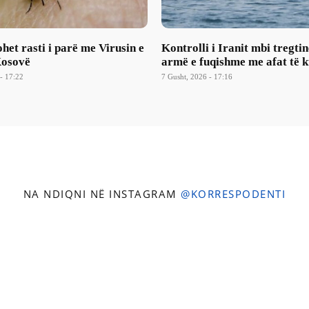
et rasti i parë me Virusin e
Kontrolli i Iranit mbi tregtin
Kosovë
armë e fuqishme me afat të k
- 17:22
7 Gusht, 2026 - 17:16
NA NDIQNI NË INSTAGRAM
@KORRESPODENTI