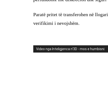
Paratë pritet të transferohen në llogar
verifikimi i nevojshëm.
Video nga Inteligjenca n'3D - mos e humbisni: