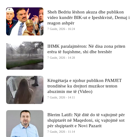
Sheh Bedriu lëshon akuza dhe publikon
video kundër BIK-ut e Ipeshkvisë, Demaj i
reagon ashpër
7 Gusht, 2026 - 16:24
IHMK paralajmëron: Në disa zona priten
erëra të fuqishme, shi dhe breshër
7 Gusht, 2026 - 14:28
Këngëtarja e njohur publikon PAMJET
tronditëse ku drejtori muzikor tenton
abuzimin me të (Video)
7 Gusht, 2026 - 14:11
Blerim Latifi: Një ditë do të vajtojmë për
shqiptarët në Maqedoni, siç vajtojmë sot
për shqiptarët e Novi Pazarit
7 Gusht, 2026 - 11:14