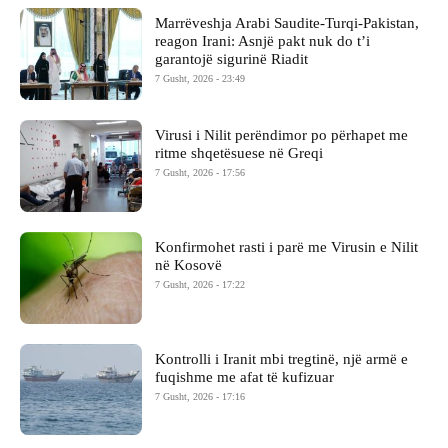
Marrëveshja Arabi Saudite-Turqi-Pakistan,
reagon Irani: Asnjë pakt nuk do t’i
garantojë sigurinë Riadit
7 Gusht, 2026 - 23:49
Virusi i Nilit perëndimor po përhapet me
ritme shqetësuese në Greqi
7 Gusht, 2026 - 17:56
Konfirmohet rasti i parë me Virusin e Nilit
në Kosovë
7 Gusht, 2026 - 17:22
Kontrolli i Iranit mbi tregtinë, një armë e
fuqishme me afat të kufizuar
7 Gusht, 2026 - 17:16