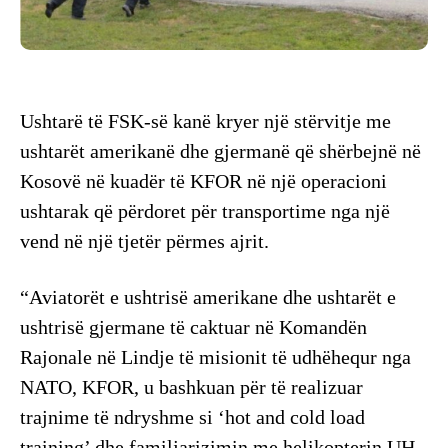
Ushtarë të FSK-së kanë kryer një stërvitje me
ushtarët amerikanë dhe gjermanë që shërbejnë në
Kosovë në kuadër të KFOR në një operacioni
ushtarak që përdoret për transportime nga një
vend në një tjetër përmes ajrit.
“Aviatorët e ushtrisë amerikane dhe ushtarët e
ushtrisë gjermane të caktuar në Komandën
Rajonale në Lindje të misionit të udhëhequr nga
NATO, KFOR, u bashkuan për të realizuar
trajnime të ndryshme si ‘hot and cold load
training’ dhe familjarizimin me helikopterin UH-