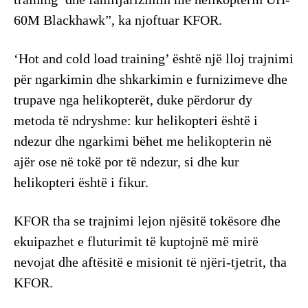
60M Blackhawk”, ka njoftuar KFOR.
‘Hot and cold load training’ është një lloj trajnimi
për ngarkimin dhe shkarkimin e furnizimeve dhe
trupave nga helikopterët, duke përdorur dy
metoda të ndryshme: kur helikopteri është i
ndezur dhe ngarkimi bëhet me helikopterin në
ajër ose në tokë por të ndezur, si dhe kur
helikopteri është i fikur.
KFOR tha se trajnimi lejon njësitë tokësore dhe
ekuipazhet e fluturimit të kuptojnë më mirë
nevojat dhe aftësitë e misionit të njëri-tjetrit, tha
KFOR.