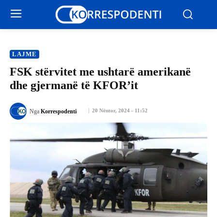
LAJME
FSK stërvitet me ushtarë amerikanë
dhe gjermanë të KFOR’it
20 Nëntor, 2024 - 11:52
Nga
Korrespodenti