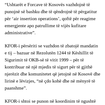
“Ushtarët e Forcave të Kosovës vazhdojnë të
punojnë së bashku dhe të qëndrojnë të përgatitur
për ‘air insertion operations’, qoftë për reagime
emergjente apo patrullime të vijës kufitare
administrative”.
KFOR-i përsëriti se vazhdon të zbatojë mandatin
e tij – bazuar në Rezolutën 1244 të Këshillit të
Sigurimit të OKB-së të vitit 1999 – për të
kontribuar në një mjedis të sigurt për të gjithë
njerëzit dhe komunitetet që jetojnë në Kosovë dhe
lirinë e lëvizjes, “në çdo kohë dhe në mënyrë të
paanshme”.
KFOR-i shtoi se punon në koordinim të ngushtë