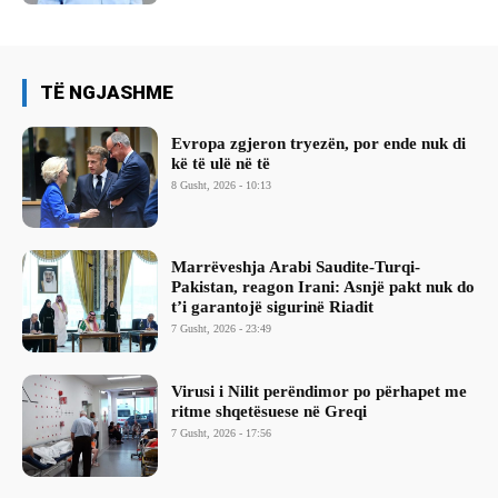
TË NGJASHME
Evropa zgjeron tryezën, por ende nuk di
kë të ulë në të
8 Gusht, 2026 - 10:13
Marrëveshja Arabi Saudite-Turqi-
Pakistan, reagon Irani: Asnjë pakt nuk do
t’i garantojë sigurinë Riadit
7 Gusht, 2026 - 23:49
Virusi i Nilit perëndimor po përhapet me
ritme shqetësuese në Greqi
7 Gusht, 2026 - 17:56