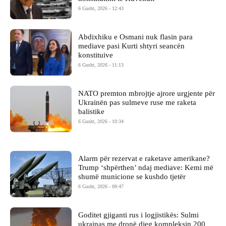
6 Gusht, 2026 - 12:43
Abdixhiku e Osmani nuk flasin para
mediave pasi Kurti shtyri seancën
konstituive
6 Gusht, 2026 - 11:13
NATO premton mbrojtje ajrore urgjente për
Ukrainën pas sulmeve ruse me raketa
balistike
6 Gusht, 2026 - 10:34
Alarm për rezervat e raketave amerikane?
Trump ‘shpërthen’ ndaj mediave: Kemi më
shumë municione se kushdo tjetër
6 Gusht, 2026 - 09:47
Goditet gjiganti rus i logjistikës: Sulmi
ukrainas me dronë djeg kompleksin 200