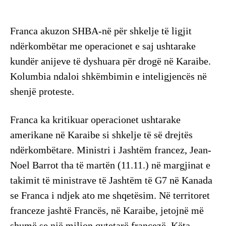
Franca akuzon SHBA-në për shkelje të ligjit
ndërkombëtar me operacionet e saj ushtarake
kundër anijeve të dyshuara për drogë në Karaibe.
Kolumbia ndaloi shkëmbimin e inteligjencës në
shenjë proteste.
Franca ka kritikuar operacionet ushtarake
amerikane në Karaibe si shkelje të së drejtës
ndërkombëtare. Ministri i Jashtëm francez, Jean-
Noel Barrot tha të martën (11.11.) në margjinat e
takimit të ministrave të Jashtëm të G7 në Kanada
se Franca i ndjek ato me shqetësim. Në territoret
franceze jashtë Francës, në Karaibe, jetojnë më
shumë se një milion qytetarë francezë. Këta