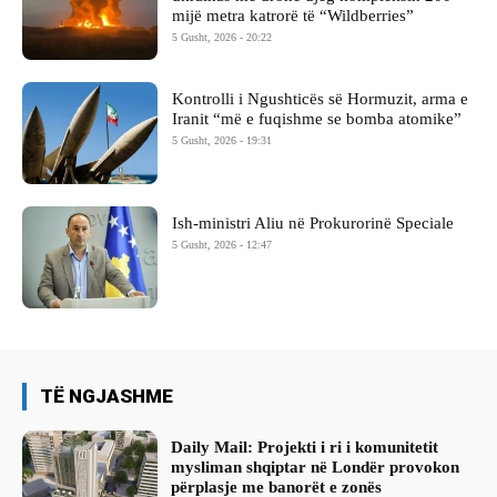
mijë metra katrorë të “Wildberries”
5 Gusht, 2026 - 20:22
Kontrolli i Ngushticës së Hormuzit, arma e
Iranit “më e fuqishme se bomba atomike”
5 Gusht, 2026 - 19:31
Ish-ministri ​Aliu në Prokurorinë Speciale
5 Gusht, 2026 - 12:47
TË NGJASHME
Daily Mail: Projekti i ri i komunitetit
mysliman shqiptar në Londër provokon
përplasje me banorët e zonës