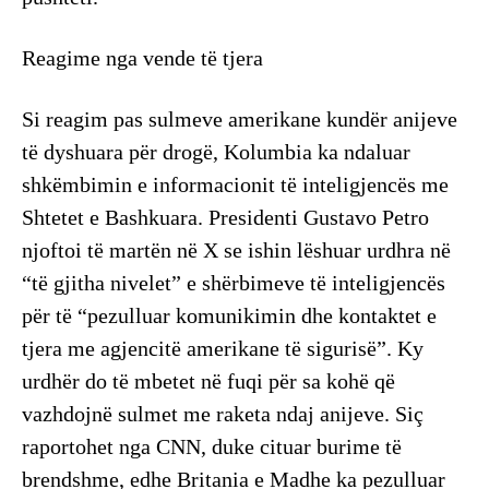
Reagime nga vende të tjera
Si reagim pas sulmeve amerikane kundër anijeve
të dyshuara për drogë, Kolumbia ka ndaluar
shkëmbimin e informacionit të inteligjencës me
Shtetet e Bashkuara. Presidenti Gustavo Petro
njoftoi të martën në X se ishin lëshuar urdhra në
“të gjitha nivelet” e shërbimeve të inteligjencës
për të “pezulluar komunikimin dhe kontaktet e
tjera me agjencitë amerikane të sigurisë”. Ky
urdhër do të mbetet në fuqi për sa kohë që
vazhdojnë sulmet me raketa ndaj anijeve. Siç
raportohet nga CNN, duke cituar burime të
brendshme, edhe Britania e Madhe ka pezulluar