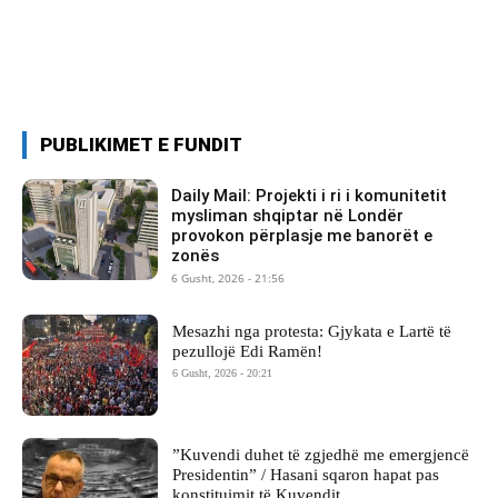
PUBLIKIMET E FUNDIT
Daily Mail: Projekti i ri i komunitetit
mysliman shqiptar në Londër
provokon përplasje me banorët e
zonës
6 Gusht, 2026 - 21:56
Mesazhi nga protesta: Gjykata e Lartë të
pezullojë Edi Ramën!
6 Gusht, 2026 - 20:21
​”Kuvendi duhet të zgjedhë me emergjencë
Presidentin” / Hasani sqaron hapat pas
konstituimit të Kuvendit