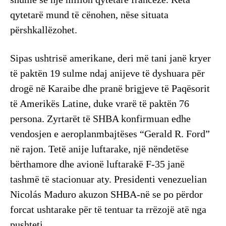
qytetarë mund të cënohen, nëse situata
përshkallëzohet.
Sipas ushtrisë amerikane, deri më tani janë kryer
të paktën 19 sulme ndaj anijeve të dyshuara për
drogë në Karaibe dhe pranë brigjeve të Paqësorit
të Amerikës Latine, duke vrarë të paktën 76
persona. Zyrtarët të SHBA konfirmuan edhe
vendosjen e aeroplanmbajtëses “Gerald R. Ford”
në rajon. Tetë anije luftarake, një nëndetëse
bërthamore dhe avionë luftarakë F-35 janë
tashmë të stacionuar aty. Presidenti venezuelian
Nicolás Maduro akuzon SHBA-në se po përdor
forcat ushtarake për të tentuar ta rrëzojë atë nga
pushteti.