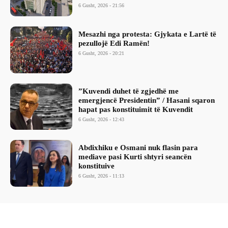
6 Gusht, 2026 - 21:56
Mesazhi nga protesta: Gjykata e Lartë të
pezullojë Edi Ramën!
6 Gusht, 2026 - 20:21
​”Kuvendi duhet të zgjedhë me
emergjencë Presidentin” / Hasani sqaron
hapat pas konstituimit të Kuvendit
6 Gusht, 2026 - 12:43
Abdixhiku e Osmani nuk flasin para
mediave pasi Kurti shtyri seancën
konstituive
6 Gusht, 2026 - 11:13