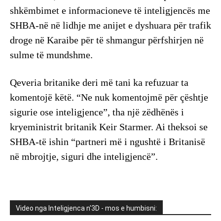
shkëmbimet e informacioneve të inteligjencës me
SHBA-në në lidhje me anijet e dyshuara për trafik
droge në Karaibe për të shmangur përfshirjen në
sulme të mundshme.
Qeveria britanike deri më tani ka refuzuar ta
komentojë këtë. “Ne nuk komentojmë për çështje
sigurie ose inteligjence”, tha një zëdhënës i
kryeministrit britanik Keir Starmer. Ai theksoi se
SHBA-të ishin “partneri më i ngushtë i Britanisë
në mbrojtje, siguri dhe inteligjencë”.
Video nga Inteligjenca n'3D - mos e humbisni: