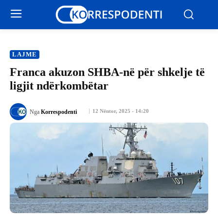
LAJME
Franca akuzon SHBA-në për shkelje të
ligjit ndërkombëtar
12 Nëntor, 2025 - 14:20
Nga
Korrespodenti