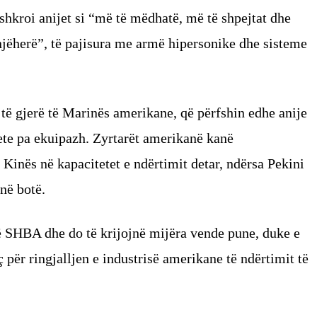
ërshkroi anijet si “më të mëdhatë, më të shpejtat dhe
jëherë”, të pajisura me armë hipersonike dhe sisteme
 të gjerë të Marinës amerikane, që përfshin edhe anije
jete pa ekuipazh. Zyrtarët amerikanë kanë
inës në kapacitetet e ndërtimit detar, ndërsa Pekini
në botë.
ë SHBA dhe do të krijojnë mijëra vende pune, duke e
 për ringjalljen e industrisë amerikane të ndërtimit të