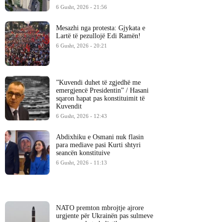
6 Gusht, 2026 - 21:56
Mesazhi nga protesta: Gjykata e
Lartë të pezullojë Edi Ramën!
6 Gusht, 2026 - 20:21
​”Kuvendi duhet të zgjedhë me
emergjencë Presidentin” / Hasani
sqaron hapat pas konstituimit të
Kuvendit
6 Gusht, 2026 - 12:43
Abdixhiku e Osmani nuk flasin
para mediave pasi Kurti shtyri
seancën konstituive
6 Gusht, 2026 - 11:13
NATO premton mbrojtje ajrore
urgjente për Ukrainën pas sulmeve