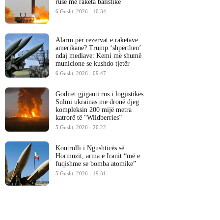
ruse me raketa balistike
6 Gusht, 2026 - 10:34
Alarm për rezervat e raketave
amerikane? Trump ‘shpërthen’
ndaj mediave: Kemi më shumë
municione se kushdo tjetër
6 Gusht, 2026 - 09:47
Goditet gjiganti rus i logjistikës:
Sulmi ukrainas me dronë djeg
kompleksin 200 mijë metra
katrorë të “Wildberries”
5 Gusht, 2026 - 20:22
Kontrolli i Ngushticës së
Hormuzit, arma e Iranit “më e
fuqishme se bomba atomike”
5 Gusht, 2026 - 19:31