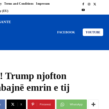
cy
Terms and Conditions
Impresum
cy (EU)
SANTE
FACEBOOK
YOUTUBE
! Trump njofton
mbajnë emrin e tij
k
X
Pinterest
WhatsApp