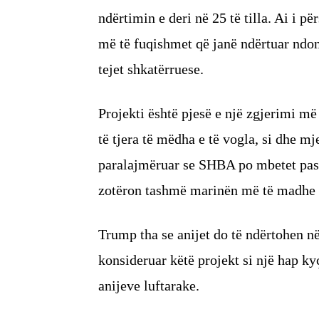
ndërtimin e deri në 25 të tilla. Ai i p
më të fuqishmet që janë ndërtuar ndon
tejet shkatërruese.
Projekti është pjesë e një zgjerimi më
të tjera të mëdha e të vogla, si dhe m
paralajmëruar se SHBA po mbetet pas K
zotëron tashmë marinën më të madhe 
Trump tha se anijet do të ndërtohen n
konsideruar këtë projekt si një hap kyç
anijeve luftarake.