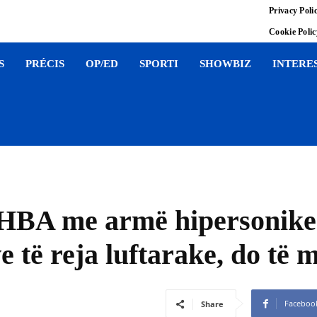
Privacy Poli
Cookie Poli
S
PRÉCIS
OP/ED
SPORTI
SHOWBIZ
INTERE
 SHBA me armë hipersonike
e të reja luftarake, do të 
Faceboo
Share