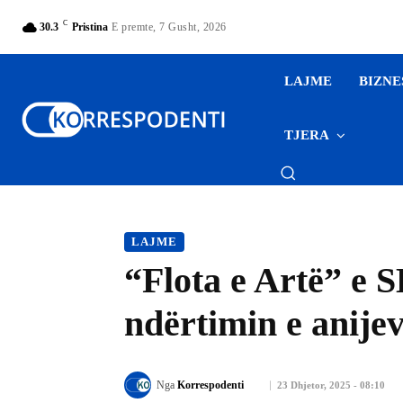
C
30.3
Pristina
E premte, 7 Gusht, 2026
LAJME
BIZNE
TJERA
LAJME
“Flota e Artë” e
ndërtimin e anijev
Nga
Korrespodenti
23 Dhjetor, 2025 - 08:10