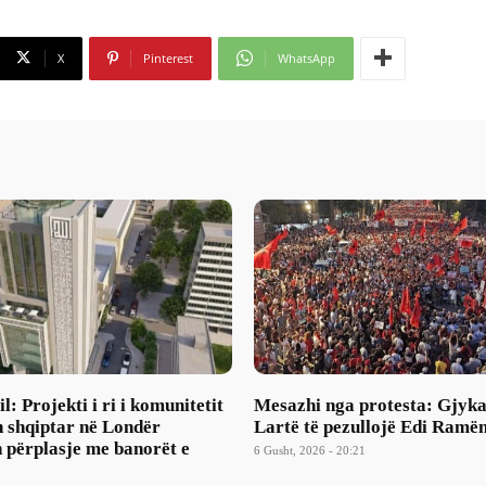
X
Pinterest
WhatsApp
l: Projekti i ri i komunitetit
Mesazhi nga protesta: Gjyka
 shqiptar në Londër
Lartë të pezullojë Edi Ramë
 përplasje me banorët e
6 Gusht, 2026 - 20:21