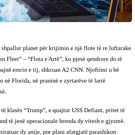
pallur planet për krijimin e një flote të re luftarake
n Fleet” – “Flota e Artë”, ku pjesë qendrore do të
mbajnë emrin e tij, shkruan A2 CNN. Njoftimi u bë
o në Florida, në praninë e zyrtarëve të lartë
së.
 të klasës “Trump”, e quajtur USS Defiant, pritet të
mund të jenë operacionale brenda dy vitesh e gjysmë.
miratuar dy anije, por plani afatgjatë parashikon