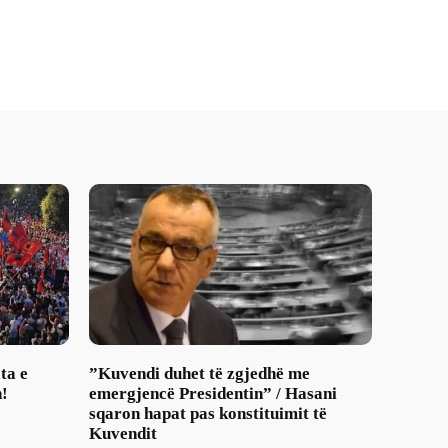
ta e
​”Kuvendi duhet të zgjedhë me
n!
emergjencë Presidentin” / Hasani
sqaron hapat pas konstituimit të
Kuvendit