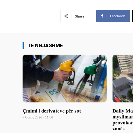
Facebook
Share
TË NGJASHME
Çmimi i derivateve për sot
Daily Mai
mysliman
7 Gusht, 2026 - 11:00
provokon
zonës