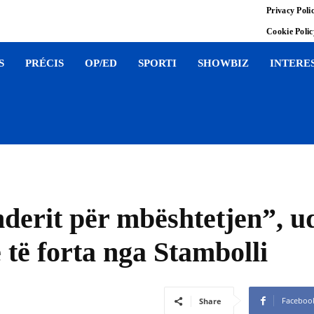
Privacy Poli
Cookie Poli
S
PRÉCIS
OP/ED
SPORTI
SHOWBIZ
INTERE
erit për mbështetjen”, udh
 të forta nga Stambolli
Faceboo
Share