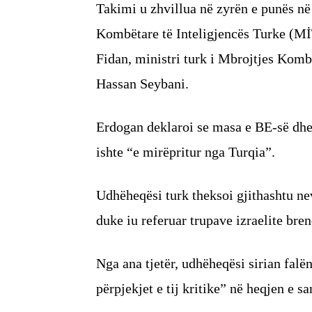
Takimi u zhvillua në zyrën e punës n
Kombëtare të Inteligjencës Turke (Mİ
Fidan, ministri turk i Mbrojtjes Komb
Hassan Seybani.
Erdogan deklaroi se masa e BE-së dhe 
ishte “e mirëpritur nga Turqia”.
Udhëheqësi turk theksoi gjithashtu nevo
duke iu referuar trupave izraelite bren
Nga ana tjetër, udhëheqësi sirian fal
përpjekjet e tij kritike” në heqjen e s