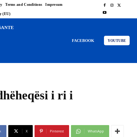
cy
Terms and Conditions
Impresum
cy (EU)
SANTE
FACEBOOK
YOUTUBE
ëheqësi i ri i
k
X
Pinterest
WhatsApp