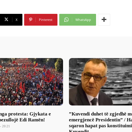
X
Pinterest
WhatsApp
nga protesta: Gjykata e
​”Kuvendi duhet të zgjedhë m
pezullojë Edi Ramën!
emergjencë Presidentin” / H
sqaron hapat pas konstituimi
- 20:21
Kuvendit