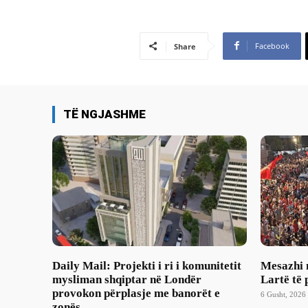
Facebook
Share
TË NGJASHME
Daily Mail: Projekti i ri i komunitetit
Mesazhi 
mysliman shqiptar në Londër
Lartë të 
provokon përplasje me banorët e
6 Gusht, 2026 
zonës