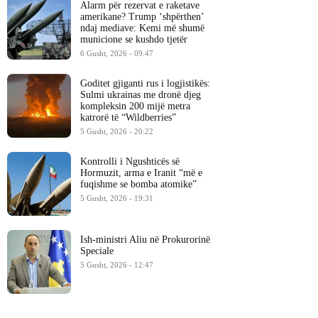
Alarm për rezervat e raketave
amerikane? Trump ‘shpërthen’
ndaj mediave: Kemi më shumë
municione se kushdo tjetër
6 Gusht, 2026 - 09:47
Goditet gjiganti rus i logjistikës:
Sulmi ukrainas me dronë djeg
kompleksin 200 mijë metra
katrorë të “Wildberries”
5 Gusht, 2026 - 20:22
Kontrolli i Ngushticës së
Hormuzit, arma e Iranit “më e
fuqishme se bomba atomike”
5 Gusht, 2026 - 19:31
Ish-ministri ​Aliu në Prokurorinë
Speciale
5 Gusht, 2026 - 12:47