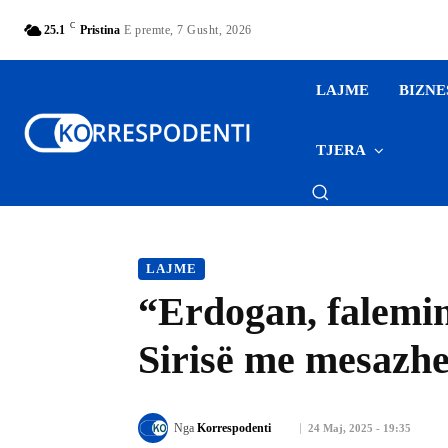
C
25.1
Pristina
E premte, 7 Gusht, 2026
LAJME
BIZNE
TJERA
LAJME
“Erdogan, falemind
Sirisë me mesazhe
Nga
Korrespodenti
24 Maj, 2025 - 19:35