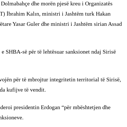
ë Dolmabahçe dhe morën pjesë kreu i Organizatës
T) İbrahim Kalın, ministri i Jashtëm turk Hakan
ëtare Yasar Guler dhe ministri i Jashtëm sirian Assad
e SHBA-së për të lehtësuar sanksionet ndaj Sirisë
jën për të mbrojtur integritetin territorial të Sirisë,
da kufijve të vendit.
ënderoi presidentin Erdogan “për mbështetjen dhe
anksioneve.