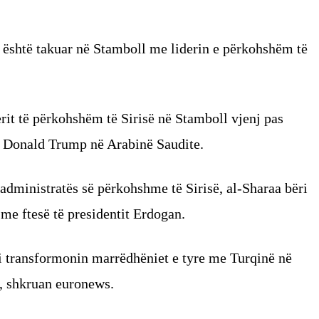
 është takuar në Stamboll me liderin e përkohshëm të
derit të përkohshëm të Sirisë në Stamboll vjenj pas
an Donald Trump në Arabinë Saudite.
 administratës së përkohshme të Sirisë, al-Sharaa bëri
t me ftesë të presidentit Erdogan.
t’i transformonin marrëdhëniet e tyre me Turqinë në
”, shkruan euronews.