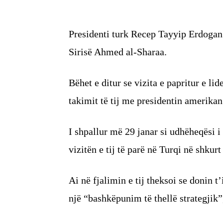
Presidenti turk Recep Tayyip Erdogan
Sirisë Ahmed al-Sharaa.
Bëhet e ditur se vizita e papritur e li
takimit të tij me presidentin amerik
I shpallur më 29 janar si udhëheqësi i
vizitën e tij të parë në Turqi në shkur
Ai në fjalimin e tij theksoi se donin 
një “bashkëpunim të thellë strategjik