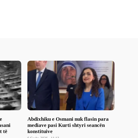
e
Abdixhiku e Osmani nuk flasin para
asani
mediave pasi Kurti shtyri seancën
t të
konstituive