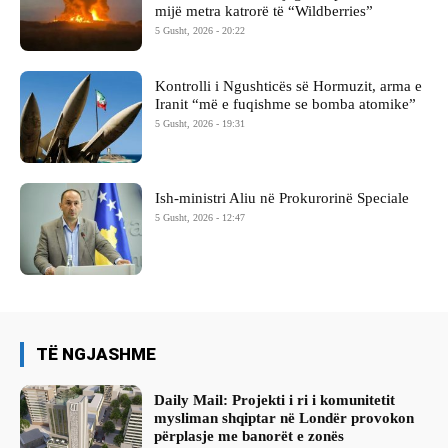
mijë metra katrorë të “Wildberries”
5 Gusht, 2026 - 20:22
Kontrolli i Ngushticës së Hormuzit, arma e
Iranit “më e fuqishme se bomba atomike”
5 Gusht, 2026 - 19:31
Ish-ministri ​Aliu në Prokurorinë Speciale
5 Gusht, 2026 - 12:47
TË NGJASHME
Daily Mail: Projekti i ri i komunitetit
mysliman shqiptar në Londër provokon
përplasje me banorët e zonës