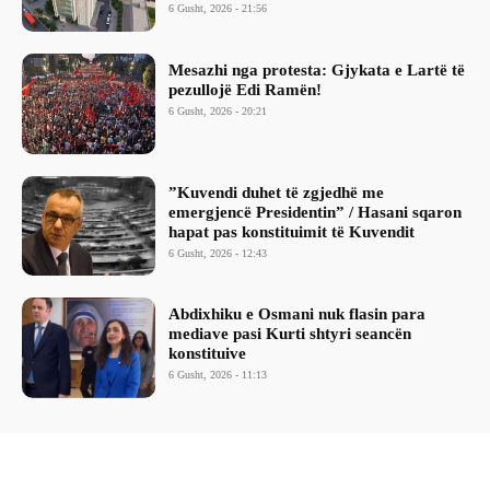
6 Gusht, 2026 - 21:56
Mesazhi nga protesta: Gjykata e Lartë të
pezullojë Edi Ramën!
6 Gusht, 2026 - 20:21
​”Kuvendi duhet të zgjedhë me
emergjencë Presidentin” / Hasani sqaron
hapat pas konstituimit të Kuvendit
6 Gusht, 2026 - 12:43
Abdixhiku e Osmani nuk flasin para
mediave pasi Kurti shtyri seancën
konstituive
6 Gusht, 2026 - 11:13