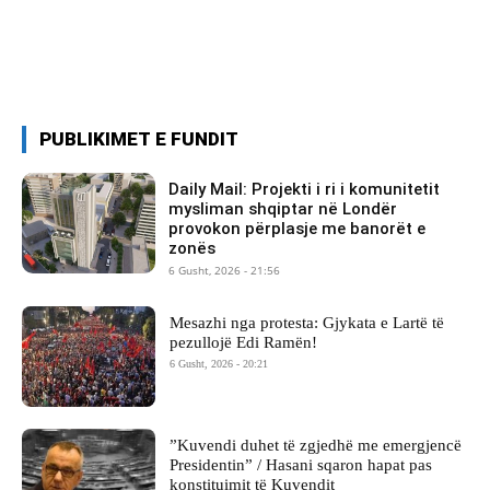
PUBLIKIMET E FUNDIT
Daily Mail: Projekti i ri i komunitetit
mysliman shqiptar në Londër
provokon përplasje me banorët e
zonës
6 Gusht, 2026 - 21:56
Mesazhi nga protesta: Gjykata e Lartë të
pezullojë Edi Ramën!
6 Gusht, 2026 - 20:21
​”Kuvendi duhet të zgjedhë me emergjencë
Presidentin” / Hasani sqaron hapat pas
konstituimit të Kuvendit