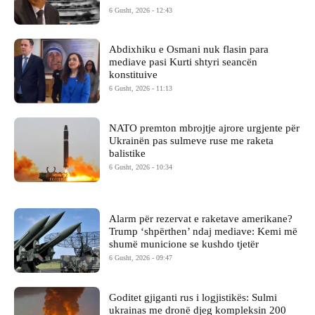
6 Gusht, 2026 - 12:43
Abdixhiku e Osmani nuk flasin para
mediave pasi Kurti shtyri seancën
konstituive
6 Gusht, 2026 - 11:13
NATO premton mbrojtje ajrore urgjente për
Ukrainën pas sulmeve ruse me raketa
balistike
6 Gusht, 2026 - 10:34
Alarm për rezervat e raketave amerikane?
Trump ‘shpërthen’ ndaj mediave: Kemi më
shumë municione se kushdo tjetër
6 Gusht, 2026 - 09:47
Goditet gjiganti rus i logjistikës: Sulmi
ukrainas me dronë djeg kompleksin 200