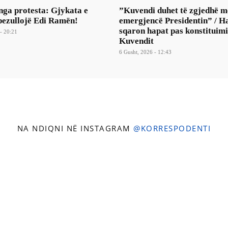
nga protesta: Gjykata e
​”Kuvendi duhet të zgjedhë m
pezullojë Edi Ramën!
emergjencë Presidentin” / H
sqaron hapat pas konstituimi
- 20:21
Kuvendit
6 Gusht, 2026 - 12:43
NA NDIQNI NË INSTAGRAM
@KORRESPODENTI