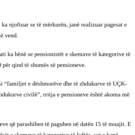
ka njoftuar se të mërkurën, janë realizuar pagesat e
në vend.
i ka hënë se pensionistët e skemave të kategorive të
 20 për qind të shumës së pensioneve.
, si “familjet e dëshmorëve dhe të zhdukurve të UÇK-
zhdukurve civilë”, rritja e pensioneve është akoma më
eve që parashihen të paguhen në datën 15 të muajit. E
ësit e skemave të kategorive të luftës, sot e kanë