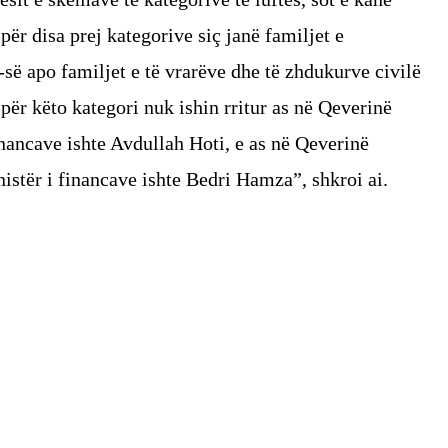
për disa prej kategorive siç janë familjet e
ë apo familjet e të vrarëve dhe të zhdukurve civilë
 për këto kategori nuk ishin rritur as në Qeverinë
ancave ishte Avdullah Hoti, e as në Qeverinë
tër i financave ishte Bedri Hamza”, shkroi ai.