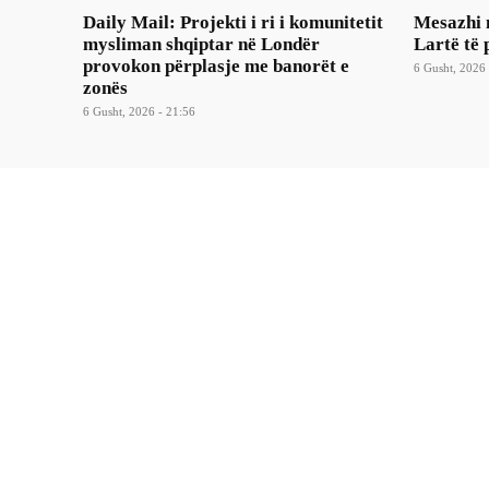
Daily Mail: Projekti i ri i komunitetit
Mesazhi 
mysliman shqiptar në Londër
Lartë të 
provokon përplasje me banorët e
6 Gusht, 2026 
zonës
6 Gusht, 2026 - 21:56