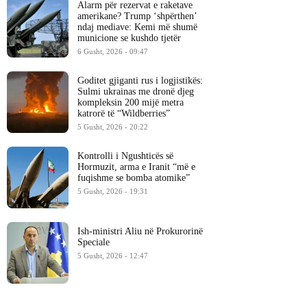
Alarm për rezervat e raketave
amerikane? Trump ‘shpërthen’
ndaj mediave: Kemi më shumë
municione se kushdo tjetër
6 Gusht, 2026 - 09:47
Goditet gjiganti rus i logjistikës:
Sulmi ukrainas me dronë djeg
kompleksin 200 mijë metra
katrorë të “Wildberries”
5 Gusht, 2026 - 20:22
Kontrolli i Ngushticës së
Hormuzit, arma e Iranit “më e
fuqishme se bomba atomike”
5 Gusht, 2026 - 19:31
Ish-ministri ​Aliu në Prokurorinë
Speciale
5 Gusht, 2026 - 12:47