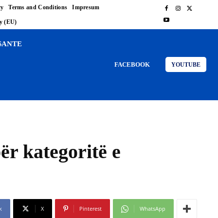
cy
Terms and Conditions
Impresum
cy (EU)
SANTE
FACEBOOK
YOUTUBE
ër kategoritë e
k
X
Pinterest
WhatsApp