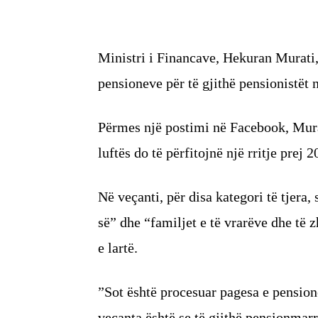
Ministri i Financave, Hekuran Murati, 
pensioneve për të gjithë pensionistët 
Përmes një postimi në Facebook, Murat
luftës do të përfitojnë një rritje prej
Në veçanti, për disa kategori të tjera
së” dhe “familjet e të vrarëve dhe të 
e lartë.
”Sot është procesuar pagesa e pension
veçanta është se të gjithë pensionmarr