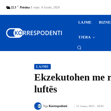
C
22.3
Pristina
E enjte, 6 Gusht, 2026
LAJME
BIZNE
TJERA
LAJME
Ekzekutohen me rr
luftës
Nga
Korrespodenti
15 Janar, 2025 - 18:01