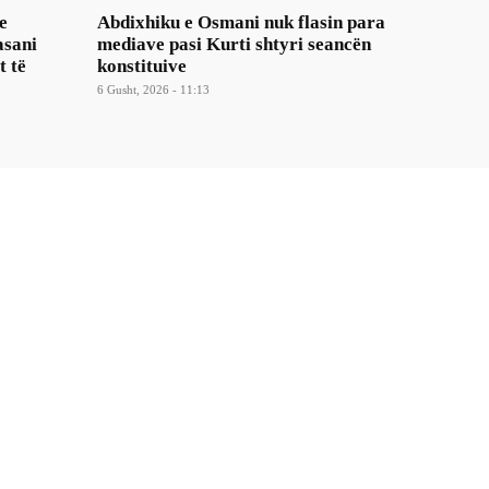
e
Abdixhiku e Osmani nuk flasin para
asani
mediave pasi Kurti shtyri seancën
t të
konstituive
6 Gusht, 2026 - 11:13