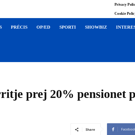
Privacy Poli
Cookie Poli
S
PRÉCIS
OP/ED
SPORTI
SHOWBIZ
INTERE
itje prej 20% pensionet p
Faceboo
Share