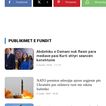
Facebook
X
Pinterest
WhatsAp
PUBLIKIMET E FUNDIT
Abdixhiku e Osmani nuk flasin para
mediave pasi Kurti shtyri seancën
konstituive
6 Gusht, 2026 - 11:13
NATO premton mbrojtje ajrore urgjente për
Ukrainën pas sulmeve ruse me raketa
balistike
6 Gusht, 2026 - 10:34