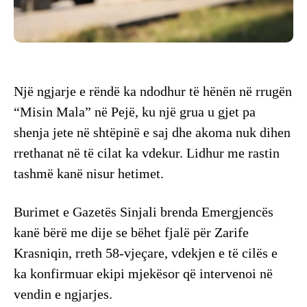
Një ngjarje e rëndë ka ndodhur të hënën në rrugën
“Misin Mala” në Pejë, ku një grua u gjet pa
shenja jete në shtëpinë e saj dhe akoma nuk dihen
rrethanat në të cilat ka vdekur. Lidhur me rastin
tashmë kanë nisur hetimet.
Burimet e Gazetës Sinjali brenda Emergjencës
kanë bërë me dije se bëhet fjalë për Zarife
Krasniqin, rreth 58-vjeçare, vdekjen e të cilës e
ka konfirmuar ekipi mjekësor që intervenoi në
vendin e ngjarjes.