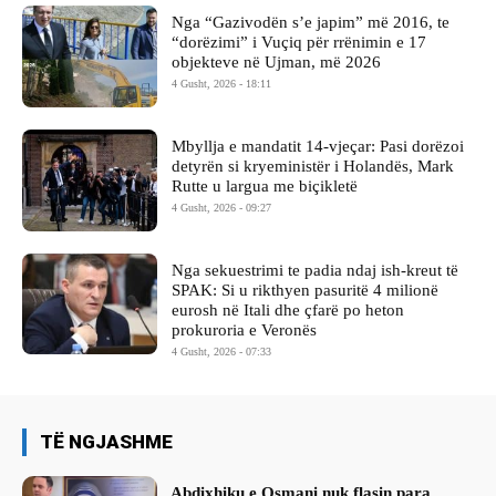
Nga “Gazivodën s’e japim” më 2016, te
“dorëzimi” i Vuçiq për rrënimin e 17
objekteve në Ujman, më 2026
4 Gusht, 2026 - 18:11
Mbyllja e mandatit 14-vjeçar: Pasi dorëzoi
detyrën si kryeministër i Holandës, Mark
Rutte u largua me biçikletë
4 Gusht, 2026 - 09:27
Nga sekuestrimi te padia ndaj ish-kreut të
SPAK: Si u rikthyen pasuritë 4 milionë
eurosh në Itali dhe çfarë po heton
prokuroria e Veronës
4 Gusht, 2026 - 07:33
TË NGJASHME
Abdixhiku e Osmani nuk flasin para