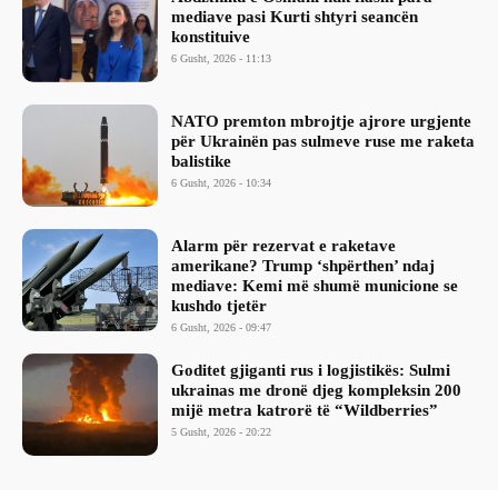
mediave pasi Kurti shtyri seancën
konstituive
6 Gusht, 2026 - 11:13
NATO premton mbrojtje ajrore urgjente
për Ukrainën pas sulmeve ruse me raketa
balistike
6 Gusht, 2026 - 10:34
Alarm për rezervat e raketave
amerikane? Trump ‘shpërthen’ ndaj
mediave: Kemi më shumë municione se
kushdo tjetër
6 Gusht, 2026 - 09:47
Goditet gjiganti rus i logjistikës: Sulmi
ukrainas me dronë djeg kompleksin 200
mijë metra katrorë të “Wildberries”
5 Gusht, 2026 - 20:22