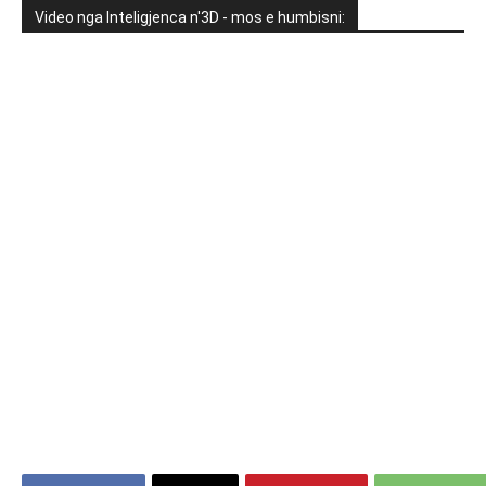
Video nga Inteligjenca n'3D - mos e humbisni: