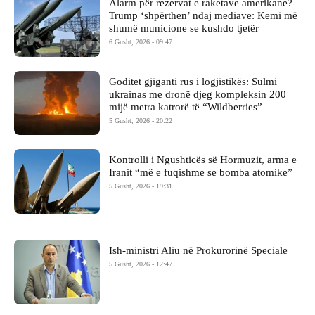
Alarm për rezervat e raketave amerikane?
Trump ‘shpërthen’ ndaj mediave: Kemi më
shumë municione se kushdo tjetër
6 Gusht, 2026 - 09:47
Goditet gjiganti rus i logjistikës: Sulmi
ukrainas me dronë djeg kompleksin 200
mijë metra katrorë të “Wildberries”
5 Gusht, 2026 - 20:22
Kontrolli i Ngushticës së Hormuzit, arma e
Iranit “më e fuqishme se bomba atomike”
5 Gusht, 2026 - 19:31
Ish-ministri ​Aliu në Prokurorinë Speciale
5 Gusht, 2026 - 12:47