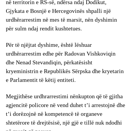
në territorin e RS-së, ndërsa ndaj Dodikut,
Gjykata e Bosnjë e Hercegovinës shpalli një
urdhërarrestim në mes të marsit, nën dyshimin
për sulm ndaj rendit kushtetues.
Për të njëjtat dyshime, është lëshuar
urdhërarrestim edhe për Radovan Vishkoviqin
dhe Nenad Stevandiqin, përkatësisht
kryeministrin e Republikës Sërpska dhe kryetarin
e Parlamentit të këtij entiteti.
Megjithëse urdhrarrestimi nënkupton që të gjitha
agjencitë policore në vend duhet t’i arrestojnë dhe
t’i dorëzojnë në kompetencë të organeve
shtetërore të drejtësisë, një gjë e tillë nuk ndodhi