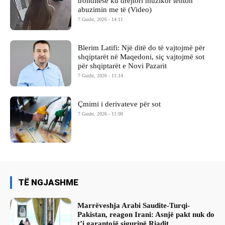
tronditëse ku drejtori muzikor tenton
abuzimin me të (Video)
7 Gusht, 2026 - 14:11
Blerim Latifi: Një ditë do të vajtojmë për
shqiptarët në Maqedoni, siç vajtojmë sot
për shqiptarët e Novi Pazarit
7 Gusht, 2026 - 11:14
Çmimi i derivateve për sot
7 Gusht, 2026 - 11:00
TË NGJASHME
Marrëveshja Arabi Saudite-Turqi-
Pakistan, reagon Irani: Asnjë pakt nuk do
t’i garantojë sigurinë Riadit