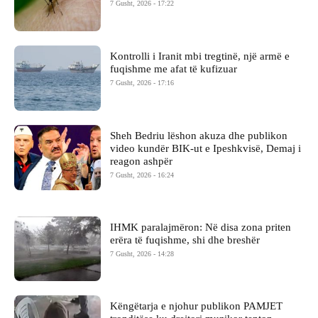
7 Gusht, 2026 - 17:22
Kontrolli i Iranit mbi tregtinë, një armë e
fuqishme me afat të kufizuar
7 Gusht, 2026 - 17:16
Sheh Bedriu lëshon akuza dhe publikon
video kundër BIK-ut e Ipeshkvisë, Demaj i
reagon ashpër
7 Gusht, 2026 - 16:24
IHMK paralajmëron: Në disa zona priten
erëra të fuqishme, shi dhe breshër
7 Gusht, 2026 - 14:28
Këngëtarja e njohur publikon PAMJET