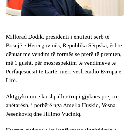
Millorad Dodik, presidenti i entitetit serb të
Bosnjë e Hercegovinës, Republika Sërpska, është
dënuar me vendim të formës së prerë të premten,
më 1 gusht, për mosrespektim të vendimeve të
Përfaqësuesit të Lartë, merr vesh Radio Evropa e
Lirë.
Aktgjykimin e ka shpallur trupi gjykues prej tre
anëtarësh, i përbërë nga Amella Huskiq, Vesna
Jesenkoviq dhe Hillmo Vuçiniq.
Ky trup gjykues e ka konfirmuar aktgjykimin e