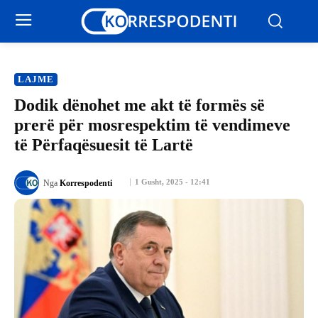
LAJME
Dodik dënohet me akt të formës së
prerë për mosrespektim të vendimeve
të Përfaqësuesit të Lartë
1 Gusht, 2025 - 12:41
Nga
Korrespodenti