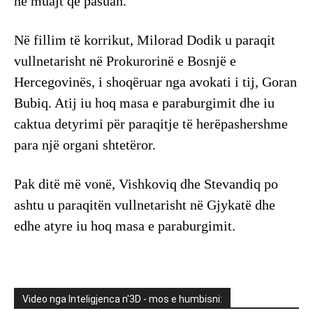
në muajt që pasuan.
Në fillim të korrikut, Milorad Dodik u paraqit
vullnetarisht në Prokurorinë e Bosnjë e
Hercegovinës, i shoqëruar nga avokati i tij, Goran
Bubiq. Atij iu hoq masa e paraburgimit dhe iu
caktua detyrimi për paraqitje të herëpashershme
para një organi shtetëror.
Pak ditë më vonë, Vishkoviq dhe Stevandiq po
ashtu u paraqitën vullnetarisht në Gjykatë dhe
edhe atyre iu hoq masa e paraburgimit.
Video nga Inteligjenca n'3D - mos e humbisni: