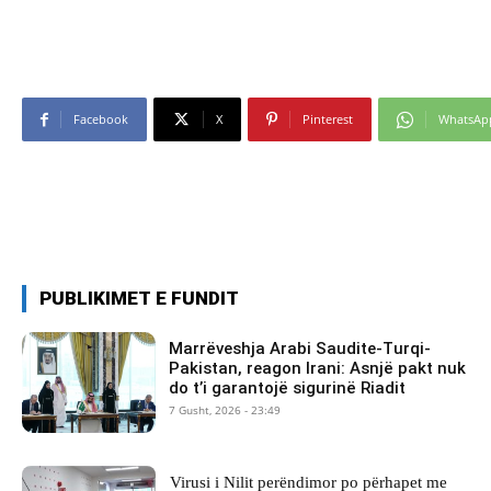
Facebook
X
Pinterest
WhatsAp
PUBLIKIMET E FUNDIT
Marrëveshja Arabi Saudite-Turqi-
Pakistan, reagon Irani: Asnjë pakt nuk
do t’i garantojë sigurinë Riadit
7 Gusht, 2026 - 23:49
Virusi i Nilit perëndimor po përhapet me