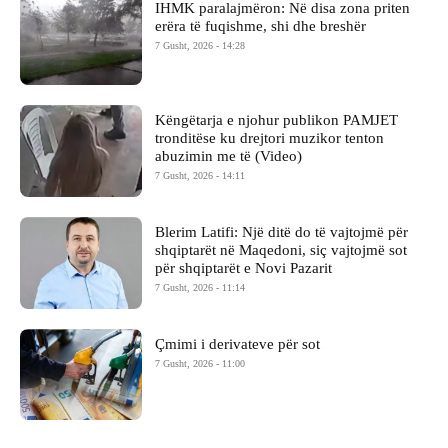
IHMK paralajmëron: Në disa zona priten
erëra të fuqishme, shi dhe breshër
7 Gusht, 2026 - 14:28
Këngëtarja e njohur publikon PAMJET
tronditëse ku drejtori muzikor tenton
abuzimin me të (Video)
7 Gusht, 2026 - 14:11
Blerim Latifi: Një ditë do të vajtojmë për
shqiptarët në Maqedoni, siç vajtojmë sot
për shqiptarët e Novi Pazarit
7 Gusht, 2026 - 11:14
Çmimi i derivateve për sot
7 Gusht, 2026 - 11:00