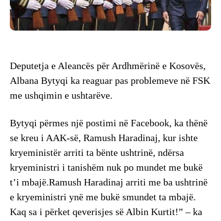
Deputetja e Aleancës për Ardhmërinë e Kosovës,
Albana Bytyqi ka reaguar pas problemeve në FSK
me ushqimin e ushtarëve.
Bytyqi përmes një postimi në Facebook, ka thënë
se kreu i AAK-së, Ramush Haradinaj, kur ishte
kryeministër arriti ta bënte ushtrinë, ndërsa
kryeministri i tanishëm nuk po mundet me bukë
t’i mbajë.Ramush Haradinaj arriti me ba ushtrinë
e kryeministri ynë me bukë smundet ta mbajë.
Kaq sa i përket qeverisjes së Albin Kurtit!” – ka