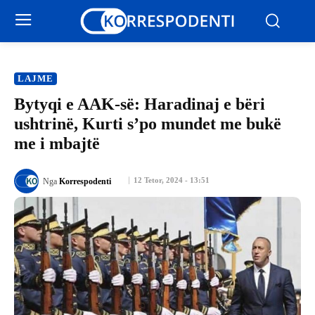
LAJME
Bytyqi e AAK-së: Haradinaj e bëri
ushtrinë, Kurti s’po mundet me bukë
me i mbajtë
12 Tetor, 2024 - 13:51
Nga
Korrespodenti