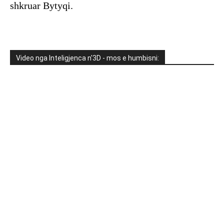
shkruar Bytyqi.
Video nga Inteligjenca n'3D - mos e humbisni: