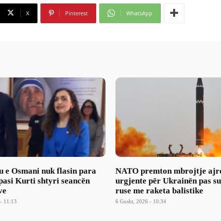
X
Pinterest
WhatsApp
u e Osmani nuk flasin para
NATO premton mbrojtje ajr
asi Kurti shtyri seancën
urgjente për Ukrainën pas s
ve
ruse me raketa balistike
- 11:13
6 Gusht, 2026 - 10:34