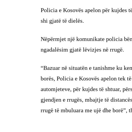
Policia e Kosovës apelon për kujdes të
shi gjatë të dielës.
Nëpërmjet një komunikate policia bën 
ngadalësim gjatë lëvizjes në rrugë.
“Bazuar në situatën e tanishme ku kem
borës, Policia e Kosovës apelon tek të 
automjeteve, për kujdes të shtuar, për
gjendjen e rrugës, mbajtje të distancë
rrugë të mbuluara me ujë dhe borë”, th