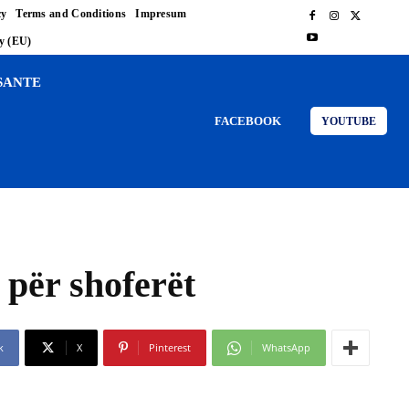
cy
Terms and Conditions
Impresum
cy (EU)
SANTE
FACEBOOK
YOUTUBE
 për shoferët
k
X
Pinterest
WhatsApp