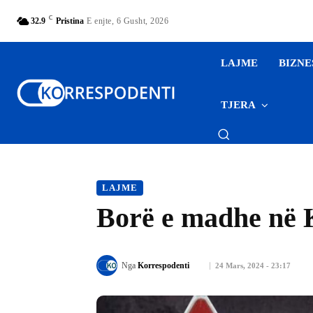
C
32.9
Pristina
E enjte, 6 Gusht, 2026
LAJME
BIZNE
TJERA
LAJME
Borë e madhe në K
Nga
Korrespodenti
24 Mars, 2024 - 23:17