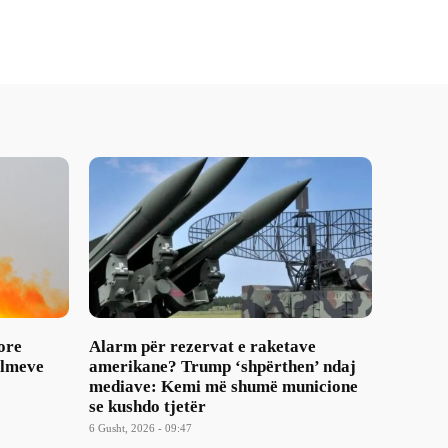
ore
Alarm për rezervat e raketave
ulmeve
amerikane? Trump ‘shpërthen’ ndaj
mediave: Kemi më shumë municione
se kushdo tjetër
6 Gusht, 2026 - 09:47