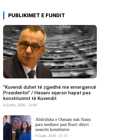
PUBLIKIMET E FUNDIT
​”Kuvendi duhet të zgjedhë me emergjencë
Presidentin” / Hasani sqaron hapat pas
konstituimit të Kuvendit
6 Gusht, 2026 - 12:43
Abdixhiku e Osmani nuk flasin
para mediave pasi Kurti shtyri
seancën konstituive
6 Gusht, 2026 - 11:13