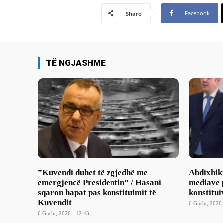
Facebook
Share
TË NGJASHME
​”Kuvendi duhet të zgjedhë me
Abdixhik
emergjencë Presidentin” / Hasani
mediave p
sqaron hapat pas konstituimit të
konstitui
Kuvendit
6 Gusht, 2026 
6 Gusht, 2026 - 12:43