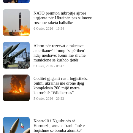
NATO premton mbrojtje ajrore
urgjente për Ukrainën pas sulmeve
ruse me raketa balistike
6 Gusht, 2026 - 10:34
Alarm për rezervat e raketave
amerikane? Trump ‘shpërthen’
ndaj mediave: Kemi më shumë
municione se kushdo tjetër
6 Gusht, 2026 - 09:47
Goditet gjiganti rus i logjistikës:
Sulmi ukrainas me dronë djeg
kompleksin 200 mijë metra
katrorë të “Wildberries”
5 Gusht, 2026 - 20:22
Kontrolli i Ngushticës së
Hormuzit, arma e Iranit “më e
fuqishme se bomba atomike”