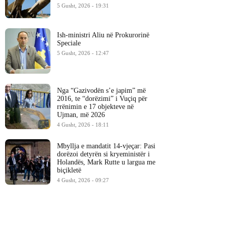
5 Gusht, 2026 - 19:31
Ish-ministri ​Aliu në Prokurorinë
Speciale
5 Gusht, 2026 - 12:47
Nga “Gazivodën s’e japim” më
2016, te “dorëzimi” i Vuçiq për
rrënimin e 17 objekteve në
Ujman, më 2026
4 Gusht, 2026 - 18:11
Mbyllja e mandatit 14-vjeçar: Pasi
dorëzoi detyrën si kryeministër i
Holandës, Mark Rutte u largua me
biçikletë
4 Gusht, 2026 - 09:27