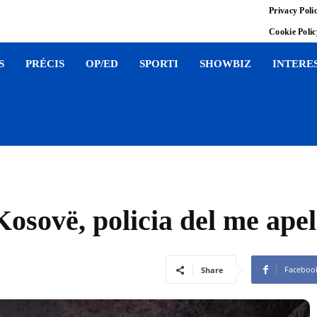
Privacy Poli
Cookie Poli
S
PRÉCIS
OP/ED
SPORTI
SHOWBIZ
INTERE
osovë, policia del me apel
Faceboo
Share