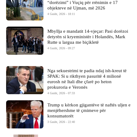
“dorëzimi” i Vuçiq për rrënimin e 17
objekteve në Ujman, më 2026
4 Gusht, 2026 - 18:11
Mbyllja e mandatit 14-vjeçar: Pasi dorëzoi
detyrën si kryeministër i Holandës, Mark
Rutte u largua me biçikletë
4 Gusht, 2026 - 09:27
Nga sekuestrimi te padia ndaj ish-kreut të
SPAK: Si u rikthyen pasuritë 4 milionë
eurosh në Itali dhe çfarë po heton
prokuroria e Veronës
4 Gusht, 2026 - 07:33
Trump u kërkon gjigantëve të naftës uljen e
menjëhershme të çmimeve për
konsumatorët
3 Gusht, 2026 - 22:40