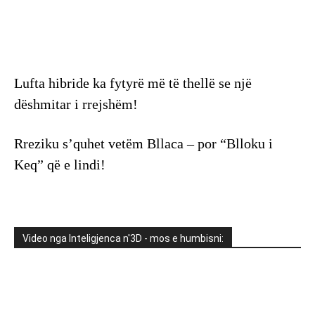
Lufta hibride ka fytyrë më të thellë se një
dëshmitar i rrejshëm!
Rreziku s’quhet vetëm Bllaca – por “Blloku i
Keq” që e lindi!
Video nga Inteligjenca n'3D - mos e humbisni: