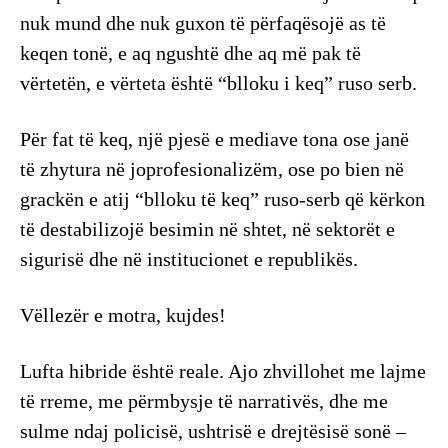
nuk mund dhe nuk guxon të përfaqësojë as të
keqen tonë, e aq ngushtë dhe aq më pak të
vërtetën, e vërteta është “blloku i keq” ruso serb.
Për fat të keq, një pjesë e mediave tona ose janë
të zhytura në joprofesionalizëm, ose po bien në
grackën e atij “blloku të keq” ruso-serb që kërkon
të destabilizojë besimin në shtet, në sektorët e
sigurisë dhe në institucionet e republikës.
Vëllezër e motra, kujdes!
Lufta hibride është reale. Ajo zhvillohet me lajme
të rreme, me përmbysje të narrativës, dhe me
sulme ndaj policisë, ushtrisë e drejtësisë sonë –