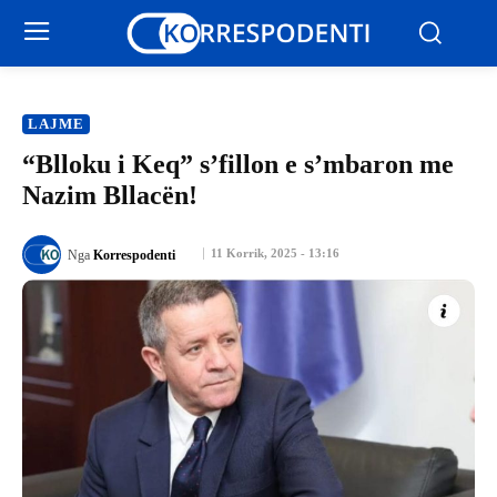
LAJME
“Blloku i Keq” s’fillon e s’mbaron me
Nazim Bllacën!
11 Korrik, 2025 - 13:16
Nga
Korrespodenti