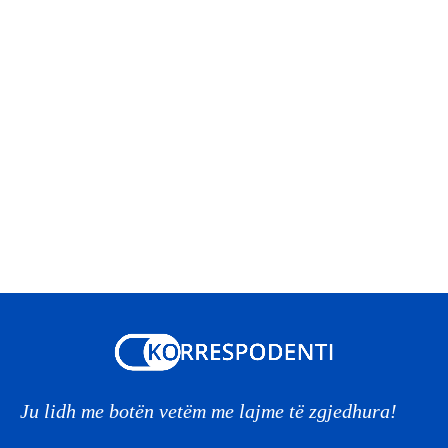
Ju lidh me botën vetëm me lajme të zgjedhura!