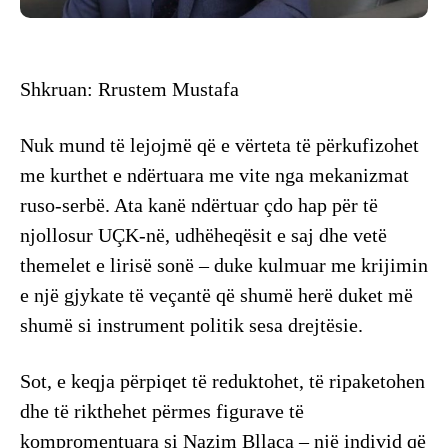
Shkruan: Rrustem Mustafa
Nuk mund të lejojmë që e vërteta të përkufizohet
me kurthet e ndërtuara me vite nga mekanizmat
ruso-serbë. Ata kanë ndërtuar çdo hap për të
njollosur UÇK-në, udhëheqësit e saj dhe vetë
themelet e lirisë sonë – duke kulmuar me krijimin
e një gjykate të veçantë që shumë herë duket më
shumë si instrument politik sesa drejtësie.
Sot, e keqja përpiqet të reduktohet, të ripaketohen
dhe të rikthehet përmes figurave të
kompromentuara si Nazim Bllaca – një individ që