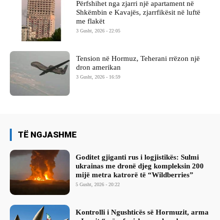
Përfshihet nga zjarri një apartament në
Shkëmbin e Kavajës, zjarrfikësit në luftë
me flakët
3 Gusht, 2026 - 22:05
Tension në Hormuz, Teherani rrëzon një
dron amerikan
3 Gusht, 2026 - 16:59
TË NGJASHME
Goditet gjiganti rus i logjistikës: Sulmi
ukrainas me dronë djeg kompleksin 200
mijë metra katrorë të “Wildberries”
5 Gusht, 2026 - 20:22
Kontrolli i Ngushticës së Hormuzit, arma