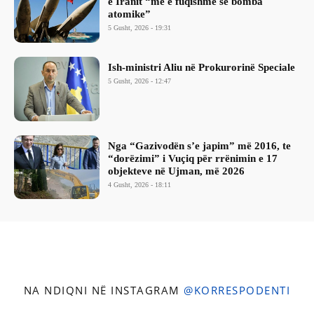
e Iranit “më e fuqishme se bomba
atomike”
5 Gusht, 2026 - 19:31
Ish-ministri ​Aliu në Prokurorinë Speciale
5 Gusht, 2026 - 12:47
Nga “Gazivodën s’e japim” më 2016, te
“dorëzimi” i Vuçiq për rrënimin e 17
objekteve në Ujman, më 2026
4 Gusht, 2026 - 18:11
NA NDIQNI NË INSTAGRAM
@KORRESPODENTI