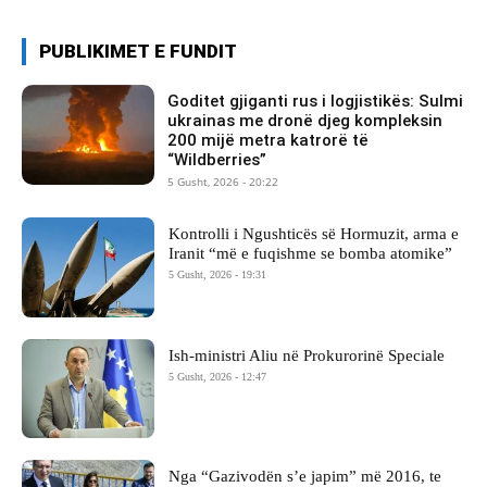
PUBLIKIMET E FUNDIT
Goditet gjiganti rus i logjistikës: Sulmi
ukrainas me dronë djeg kompleksin
200 mijë metra katrorë të
“Wildberries”
5 Gusht, 2026 - 20:22
Kontrolli i Ngushticës së Hormuzit, arma e
Iranit “më e fuqishme se bomba atomike”
5 Gusht, 2026 - 19:31
Ish-ministri ​Aliu në Prokurorinë Speciale
5 Gusht, 2026 - 12:47
Nga “Gazivodën s’e japim” më 2016, te