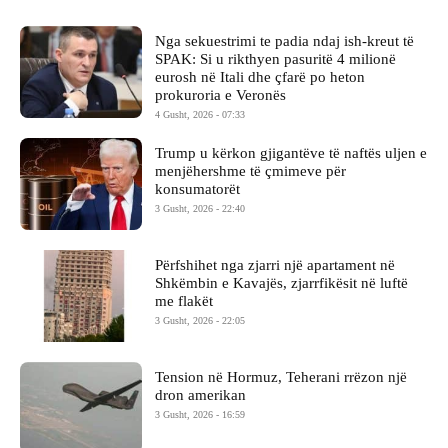
Nga sekuestrimi te padia ndaj ish-kreut të
SPAK: Si u rikthyen pasuritë 4 milionë
eurosh në Itali dhe çfarë po heton
prokuroria e Veronës
4 Gusht, 2026 - 07:33
Trump u kërkon gjigantëve të naftës uljen e
menjëhershme të çmimeve për
konsumatorët
3 Gusht, 2026 - 22:40
Përfshihet nga zjarri një apartament në
Shkëmbin e Kavajës, zjarrfikësit në luftë
me flakët
3 Gusht, 2026 - 22:05
Tension në Hormuz, Teherani rrëzon një
dron amerikan
3 Gusht, 2026 - 16:59