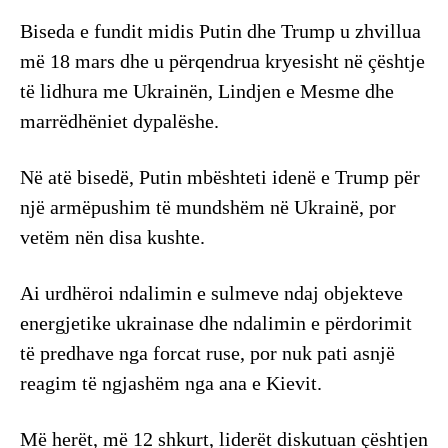
Biseda e fundit midis Putin dhe Trump u zhvillua
më 18 mars dhe u përqendrua kryesisht në çështje
të lidhura me Ukrainën, Lindjen e Mesme dhe
marrëdhëniet dypalëshe.
Në atë bisedë, Putin mbështeti idenë e Trump për
një armëpushim të mundshëm në Ukrainë, por
vetëm nën disa kushte.
Ai urdhëroi ndalimin e sulmeve ndaj objekteve
energjetike ukrainase dhe ndalimin e përdorimit
të predhave nga forcat ruse, por nuk pati asnjë
reagim të ngjashëm nga ana e Kievit.
Më herët, më 12 shkurt, liderët diskutuan çështjen