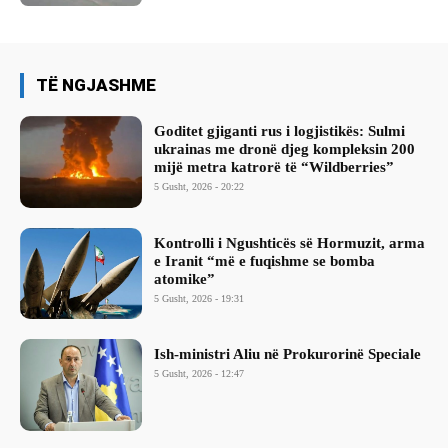
TË NGJASHME
Goditet gjiganti rus i logjistikës: Sulmi
ukrainas me dronë djeg kompleksin 200
mijë metra katrorë të “Wildberries”
5 Gusht, 2026 - 20:22
Kontrolli i Ngushticës së Hormuzit, arma
e Iranit “më e fuqishme se bomba
atomike”
5 Gusht, 2026 - 19:31
Ish-ministri ​Aliu në Prokurorinë Speciale
5 Gusht, 2026 - 12:47