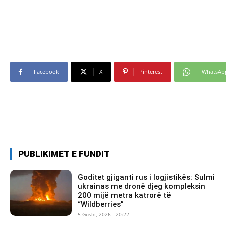
Facebook
X
Pinterest
WhatsAp
PUBLIKIMET E FUNDIT
Goditet gjiganti rus i logjistikës: Sulmi
ukrainas me dronë djeg kompleksin
200 mijë metra katrorë të
“Wildberries”
5 Gusht, 2026 - 20:22