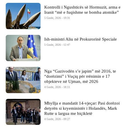
Kontrolli i Ngushticës së Hormuzit, arma e
Iranit “më e fuqishme se bomba atomike”
5 Gusht, 2026 - 19:31
Ish-ministri ​Aliu në Prokurorinë Speciale
5 Gusht, 2026 - 12:47
Nga “Gazivodën s’e japim” më 2016, te
“dorëzimi” i Vuçiq për rrënimin e 17
objekteve në Ujman, më 2026
4 Gusht, 2026 - 18:11
Mbyllja e mandatit 14-vjeçar: Pasi dorëzoi
detyrën si kryeministër i Holandës, Mark
Rutte u largua me biçikletë
4 Gusht, 2026 - 09:27