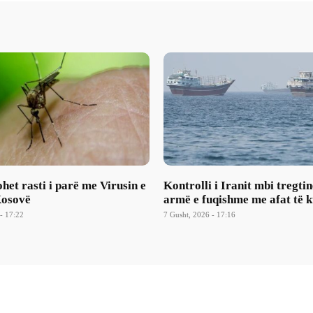
et rasti i parë me Virusin e
Kontrolli i Iranit mbi tregtin
Kosovë
armë e fuqishme me afat të k
- 17:22
7 Gusht, 2026 - 17:16