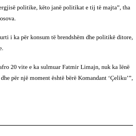
rgjisë politike, këto janë politikat e tij të majta”, tha
Kosova.
Kurti i ka për konsum të brendshëm dhe politikë ditore,
e.
 afro 20 vite e ka sulmuar Fatmir Limajn, nuk ka lënë
ar dhe për një moment është bërë Komandant ‘Çeliku’”,