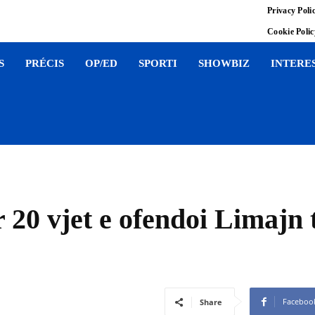
Privacy Poli
Cookie Poli
S
PRÉCIS
OP/ED
SPORTI
SHOWBIZ
INTERE
 20 vjet e ofendoi Limajn 
Faceboo
Share