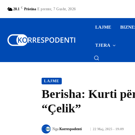
C
20.1
Pristina
E premte, 7 Gusht, 2026
LAJME
BIZNE
TJERA
LAJME
Berisha: Kurti për
“Çelik”
Nga
Korrespodenti
22 Maj, 2025 - 19:09