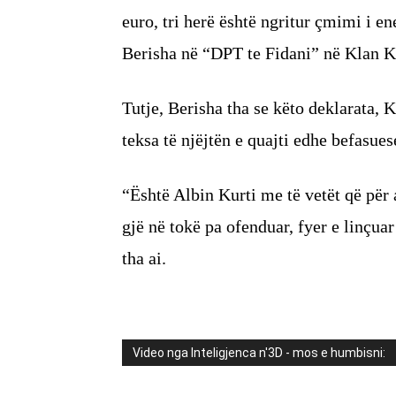
euro, tri herë është ngritur çmimi i ene
Berisha në “DPT te Fidani” në Klan 
Tutje, Berisha tha se këto deklarata, 
teksa të njëjtën e quajti edhe befasues
“Është Albin Kurti me të vetët që për
gjë në tokë pa ofenduar, fyer e linçu
tha ai.
Video nga Inteligjenca n'3D - mos e humbisni: