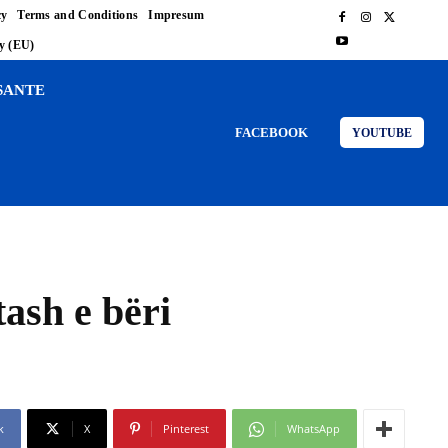
cy
Terms and Conditions
Impresum
cy (EU)
SANTE
FACEBOOK
YOUTUBE
tash e bëri
k
X
Pinterest
WhatsApp