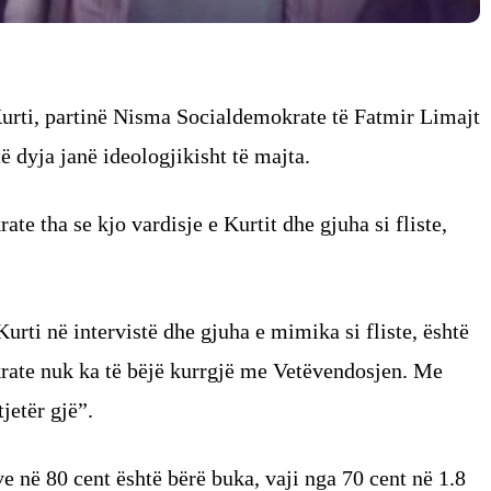
Kurti, partinë Nisma Socialdemokrate të Fatmir Limajt
të dyja janë ideologjikisht të majta.
e tha se kjo vardisje e Kurtit dhe gjuha si fliste,
Kurti në intervistë dhe gjuha e mimika si fliste, është
rate nuk ka të bëjë kurrgjë me Vetëvendosjen. Me
jetër gjë”.
ve në 80 cent është bërë buka, vaji nga 70 cent në 1.8