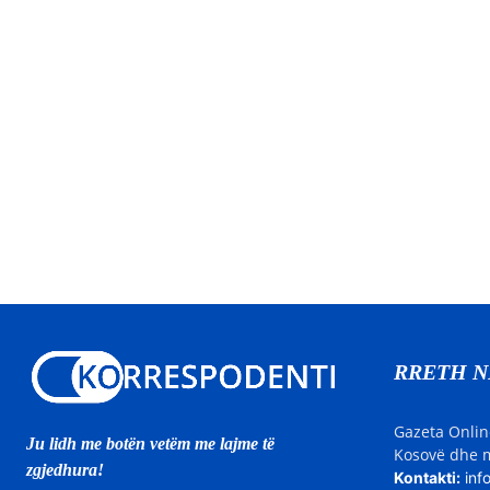
RRETH 
Gazeta Onlin
Ju lidh me botën vetëm me lajme të
Kosovë dhe m
zgjedhura!
Kontakti:
inf