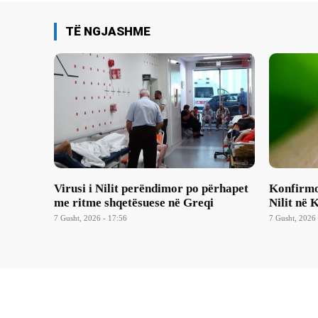
TË NGJASHME
Virusi i Nilit perëndimor po përhapet
Konfirmoh
me ritme shqetësuese në Greqi
Nilit në 
7 Gusht, 2026 - 17:56
7 Gusht, 2026 