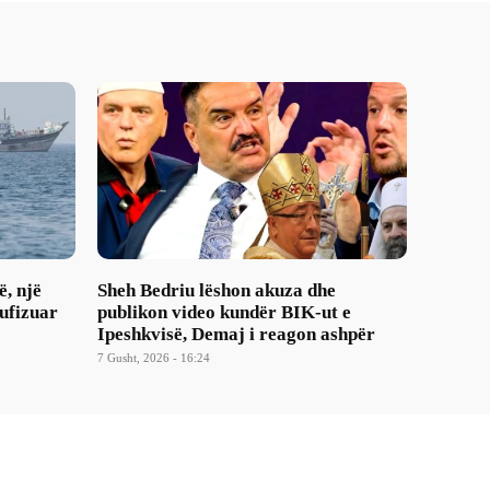
ë, një
Sheh Bedriu lëshon akuza dhe
ufizuar
publikon video kundër BIK-ut e
Ipeshkvisë, Demaj i reagon ashpër
7 Gusht, 2026 - 16:24