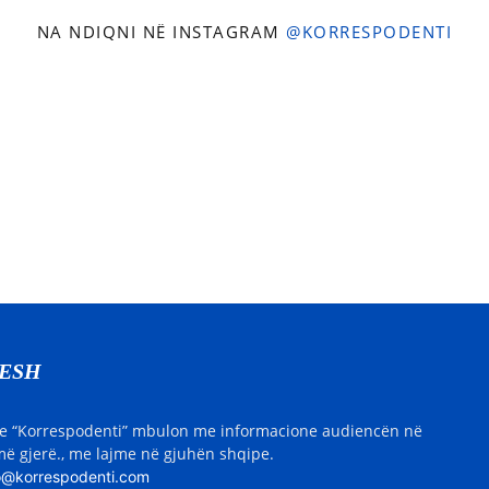
NA NDIQNI NË INSTAGRAM
@KORRESPODENTI
NESH
e “Korrespodenti” mbulon me informacione audiencën në
ë gjerë., me lajme në gjuhën shqipe.
o@korrespodenti.com