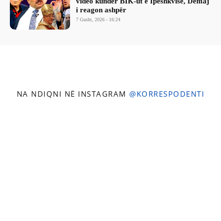
video kundër BIK-ut e Ipeshkvisë, Demaj
i reagon ashpër
7 Gusht, 2026 - 16:24
NA NDIQNI NË INSTAGRAM
@KORRESPODENTI