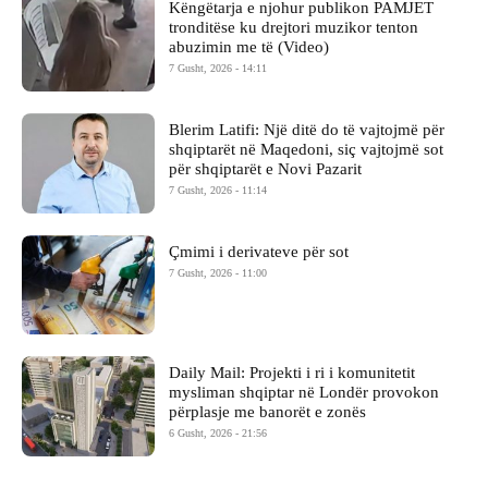
Këngëtarja e njohur publikon PAMJET
tronditëse ku drejtori muzikor tenton
abuzimin me të (Video)
7 Gusht, 2026 - 14:11
Blerim Latifi: Një ditë do të vajtojmë për
shqiptarët në Maqedoni, siç vajtojmë sot
për shqiptarët e Novi Pazarit
7 Gusht, 2026 - 11:14
Çmimi i derivateve për sot
7 Gusht, 2026 - 11:00
Daily Mail: Projekti i ri i komunitetit
mysliman shqiptar në Londër provokon
përplasje me banorët e zonës
6 Gusht, 2026 - 21:56