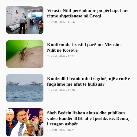
Virusi i Nilit perëndimor po përhapet me
ritme shqetësuese në Greqi
7 Gusht, 2026 - 17:56
Konfirmohet rasti i parë me Virusin e
Nilit në Kosovë
7 Gusht, 2026 - 17:22
Kontrolli i Iranit mbi tregtinë, një armë e
fuqishme me afat të kufizuar
7 Gusht, 2026 - 17:16
Sheh Bedriu lëshon akuza dhe publikon
video kundër BIK-ut e Ipeshkvisë, Demaj
i reagon ashpër
7 Gusht, 2026 - 16:24