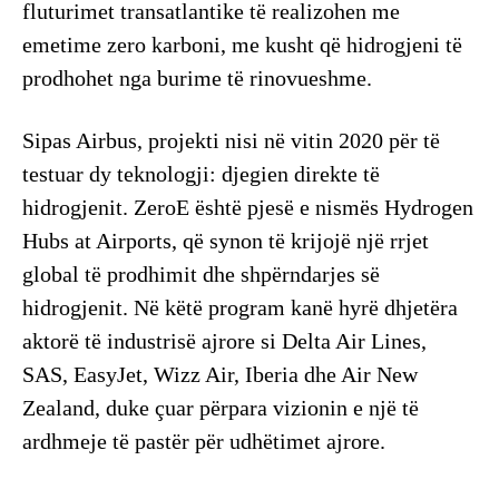
fluturimet transatlantike të realizohen me
emetime zero karboni, me kusht që hidrogjeni të
prodhohet nga burime të rinovueshme.
Sipas Airbus, projekti nisi në vitin 2020 për të
testuar dy teknologji: djegien direkte të
hidrogjenit. ZeroE është pjesë e nismës Hydrogen
Hubs at Airports, që synon të krijojë një rrjet
global të prodhimit dhe shpërndarjes së
hidrogjenit. Në këtë program kanë hyrë dhjetëra
aktorë të industrisë ajrore si Delta Air Lines,
SAS, EasyJet, Wizz Air, Iberia dhe Air New
Zealand, duke çuar përpara vizionin e një të
ardhmeje të pastër për udhëtimet ajrore.