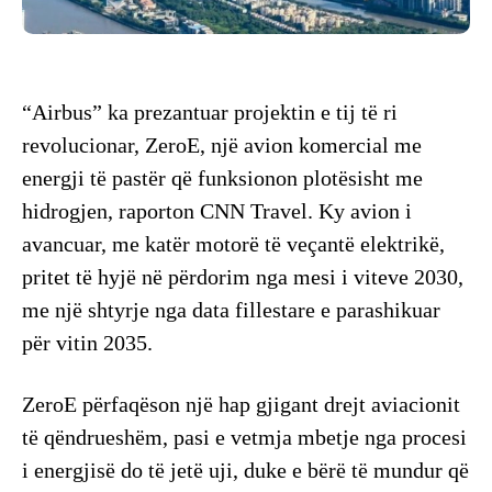
“Airbus” ka prezantuar projektin e tij të ri
revolucionar, ZeroE, një avion komercial me
energji të pastër që funksionon plotësisht me
hidrogjen, raporton CNN Travel. Ky avion i
avancuar, me katër motorë të veçantë elektrikë,
pritet të hyjë në përdorim nga mesi i viteve 2030,
me një shtyrje nga data fillestare e parashikuar
për vitin 2035.
ZeroE përfaqëson një hap gjigant drejt aviacionit
të qëndrueshëm, pasi e vetmja mbetje nga procesi
i energjisë do të jetë uji, duke e bërë të mundur që