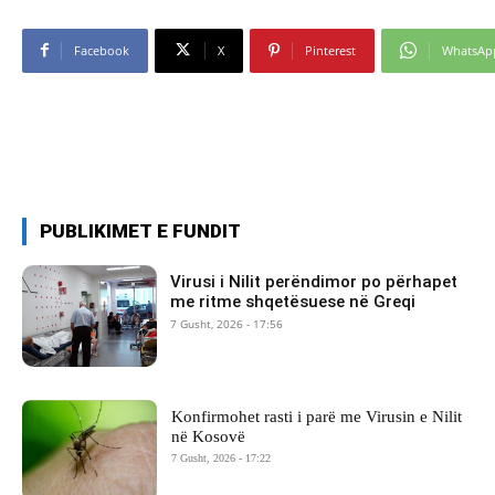
Facebook
X
Pinterest
WhatsAp
PUBLIKIMET E FUNDIT
Virusi i Nilit perëndimor po përhapet
me ritme shqetësuese në Greqi
7 Gusht, 2026 - 17:56
Konfirmohet rasti i parë me Virusin e Nilit
në Kosovë
7 Gusht, 2026 - 17:22