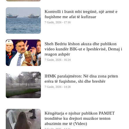
Kontrolli i Iranit mbi tregtinë, një armë e
fuqishme me afat të kufizuar
7 Gusht, 2026 - 17:16
Sheh Bedriu lëshon akuza dhe publikon
video kundër BIK-ut e Ipeshkvisë, Demaj i
reagon ashpër
7 Gusht, 2026 - 16:24
IHMK paralajmëron: Në disa zona priten
erëra të fuqishme, shi dhe breshër
7 Gusht, 2026 - 14:28
Këngëtarja e njohur publikon PAMJET
tronditëse ku drejtori muzikor tenton
abuzimin me të (Video)