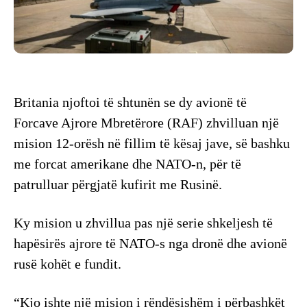
Britania njoftoi të shtunën se dy avionë të
Forcave Ajrore Mbretërore (RAF) zhvilluan një
mision 12-orësh në fillim të kësaj jave, së bashku
me forcat amerikane dhe NATO-n, për të
patrulluar përgjatë kufirit me Rusinë.
Ky mision u zhvillua pas një serie shkeljesh të
hapësirës ajrore të NATO-s nga dronë dhe avionë
rusë kohët e fundit.
“Kjo ishte një mision i rëndësishëm i përbashkët