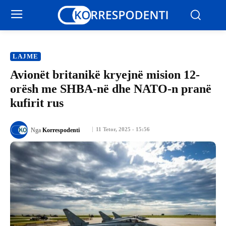
LAJME
Avionët britanikë kryejnë mision 12-
orësh me SHBA-në dhe NATO-n pranë
kufirit rus
11 Tetor, 2025 - 15:56
Nga
Korrespodenti