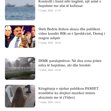
Kontrolli i Iranit mbi tregtinë, një armë e
fuqishme me afat të kufizuar
7 Gusht, 2026 - 17:16
Sheh Bedriu lëshon akuza dhe publikon
video kundër BIK-ut e Ipeshkvisë, Demaj i
reagon ashpër
7 Gusht, 2026 - 16:24
IHMK paralajmëron: Në disa zona priten
erëra të fuqishme, shi dhe breshër
7 Gusht, 2026 - 14:28
Këngëtarja e njohur publikon PAMJET
tronditëse ku drejtori muzikor tenton
abuzimin me të (Video)
7 Gusht, 2026 - 14:11