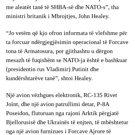
me aleatët tanë të SHBA-së dhe NATO-s”, tha
ministri britanik i Mbrojtjes, John Healey.
“Jo vetëm që kjo ofron informata të vlefshme për
ta forcuar ndërgjegjësimin operacional të Forcave
tona të Armatosura, por gjithashtu u dërgon
mesazh të fuqishëm se NATO-ja është e bashkuar
(presidentin rus Vladimir) Putinit dhe
kundërshtarëve tanë”, shtoi Healey.
Një avion vëzhgues elektronik, RC-135 Rivet
Joint, dhe një avion patrullimi detar, P-8A
Poseidon, fluturuan nga rajoni Arktik përgjatë
Bjellorusisë dhe Ukrainës të enjten, të mbështetur
nga një avion furnizues i Forcave Ajrore të