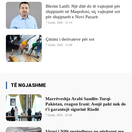
Blerim Latifi: Një ditë do të vajtojmë për
shqiptarët në Maqedoni, siç vajtojmë sot
për shqiptarët e Novi Pazarit
7 Gusht, 2026 - 11:14
Çmimi i derivateve për sot
7 Gusht, 2026 - 11:00
TË NGJASHME
Marrëveshja Arabi Saudite-Turqi-
Pakistan, reagon Irani: Asnjë pakt nuk do
t’i garantojë sigurinë Riadit
7 Gusht, 2026 - 23:49
Virusi i Nilit perëndimor po përhapet me