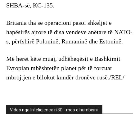
SHBA-së, KC-135.
Britania tha se operacioni pasoi shkeljet e
hapësirës ajrore të disa vendeve anëtare të NATO-
s, përfshirë Poloninë, Rumaninë dhe Estoninë.
Më herët këtë muaj, udhëheqësit e Bashkimit
Evropian mbështetën planet për të forcuar
mbrojtjen e bllokut kundër dronëve rusë./REL/
Video nga Inteligjenca n'3D - mos e humbisni: