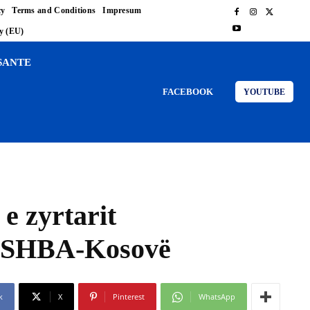
cy
Terms and Conditions
Impresum
cy (EU)
SANTE
FACEBOOK
YOUTUBE
e zyrtarit
ës SHBA-Kosovë
k
X
Pinterest
WhatsApp