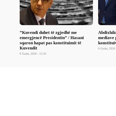
​”Kuvendi duhet të zgjedhë me
Abdixhik
emergjencë Presidentin” / Hasani
mediave p
sqaron hapat pas konstituimit të
konstitui
Kuvendit
6 Gusht, 2026 
6 Gusht, 2026 - 12:43