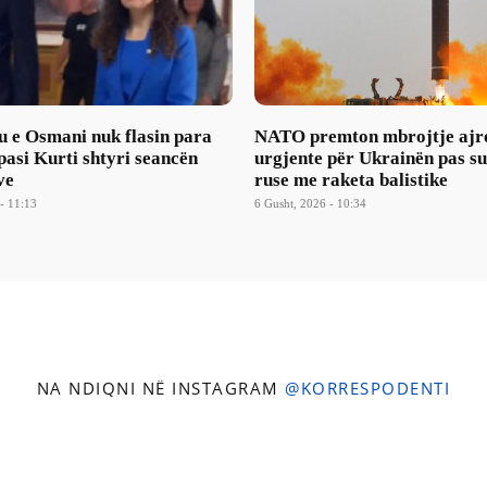
u e Osmani nuk flasin para
NATO premton mbrojtje ajr
asi Kurti shtyri seancën
urgjente për Ukrainën pas s
ve
ruse me raketa balistike
- 11:13
6 Gusht, 2026 - 10:34
NA NDIQNI NË INSTAGRAM
@KORRESPODENTI