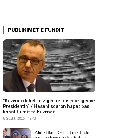
PUBLIKIMET E FUNDIT
​”Kuvendi duhet të zgjedhë me emergjencë
Presidentin” / Hasani sqaron hapat pas
konstituimit të Kuvendit
6 Gusht, 2026 - 12:43
Abdixhiku e Osmani nuk flasin
para mediave pasi Kurti shtyri