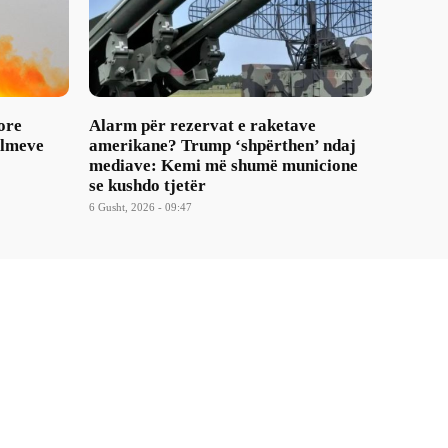
ore
Alarm për rezervat e raketave
ulmeve
amerikane? Trump ‘shpërthen’ ndaj
mediave: Kemi më shumë municione
se kushdo tjetër
6 Gusht, 2026 - 09:47