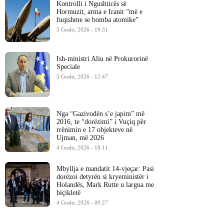
Kontrolli i Ngushticës së
Hormuzit, arma e Iranit “më e
fuqishme se bomba atomike”
5 Gusht, 2026 - 19:31
Ish-ministri ​Aliu në Prokurorinë
Speciale
5 Gusht, 2026 - 12:47
Nga “Gazivodën s’e japim” më
2016, te “dorëzimi” i Vuçiq për
rrënimin e 17 objekteve në
Ujman, më 2026
4 Gusht, 2026 - 18:11
Mbyllja e mandatit 14-vjeçar: Pasi
dorëzoi detyrën si kryeministër i
Holandës, Mark Rutte u largua me
biçikletë
4 Gusht, 2026 - 09:27