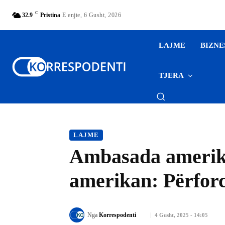
C
32.9
Pristina
E enjte, 6 Gusht, 2026
LAJME
BIZNE
TJERA
LAJME
Ambasada amerikan
amerikan: Përfor
Nga
Korrespodenti
4 Gusht, 2025 - 14:05