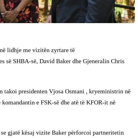
ë lidhje me vizitën zyrtare të
es së SHBA-së, David Baker dhe Gjeneralin Chris
n takoi presidenten Vjosa Osmani , kryeministrin në
he komandantin e FSK-së dhe atë të KFOR-it në
e gjatë kësaj vizite Baker përforcoi partneritetin