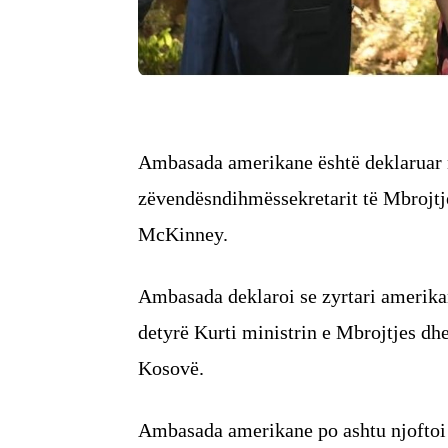
Ambasada amerikane është deklaruar n
zëvendësndihmëssekretarit të Mbrojtj
McKinney.
Ambasada deklaroi se zyrtari amerika
detyrë Kurti ministrin e Mbrojtjes d
Kosovë.
Ambasada amerikane po ashtu njoftoi s