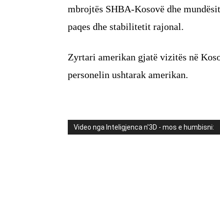
mbrojtës SHBA-Kosovë dhe mundësitë 
paqes dhe stabilitetit rajonal.
Zyrtari amerikan gjatë vizitës në Ko
personelin ushtarak amerikan.
Video nga Inteligjenca n'3D - mos e humbisni: