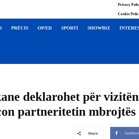
Privacy Poli
Cookie Poli
S
PRÉCIS
OP/ED
SPORTI
SHOWBIZ
INTERE
e deklarohet për vizitën 
con partneritetin mbrojt
Faceboo
Share