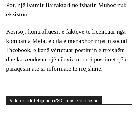
Por, një Fatmir Bajraktari në fshatin Muhoc nuk
ekziston.
Kësisoj, kontrolluesit e fakteve të licencuar nga
kompania Meta, e cila e menaxhon rrjetin social
Facebook, e kanë vërtetuar postimin e rrejshëm
dhe ka vendosur një nënvizim mbi postimet që e
paraqesin atë si informatë të rrejshme.
Video nga Inteligjenca n'3D - mos e humbisni: