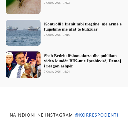
7 Gusht, 2026 - 17:22
Kontrolli i Iranit mbi tregtinë, një armë e
fuqishme me afat të kufizuar
7 Gusht, 2026 - 17:16
Sheh Bedriu lëshon akuza dhe publikon
video kundër BIK-ut e Ipeshkvisë, Demaj
i reagon ashpër
7 Gusht, 2026 - 16:24
NA NDIQNI NË INSTAGRAM
@KORRESPODENTI