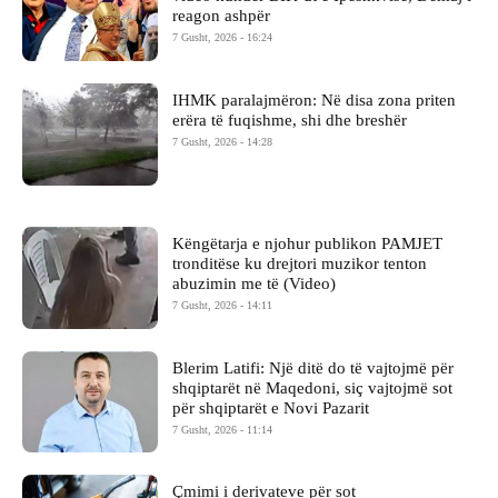
reagon ashpër
7 Gusht, 2026 - 16:24
IHMK paralajmëron: Në disa zona priten
erëra të fuqishme, shi dhe breshër
7 Gusht, 2026 - 14:28
Këngëtarja e njohur publikon PAMJET
tronditëse ku drejtori muzikor tenton
abuzimin me të (Video)
7 Gusht, 2026 - 14:11
Blerim Latifi: Një ditë do të vajtojmë për
shqiptarët në Maqedoni, siç vajtojmë sot
për shqiptarët e Novi Pazarit
7 Gusht, 2026 - 11:14
Çmimi i derivateve për sot