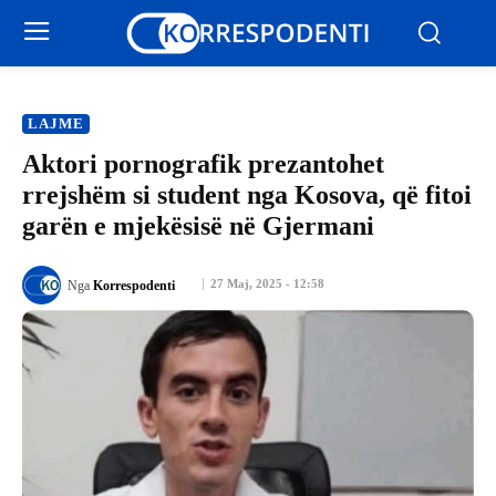
LAJME
Aktori pornografik prezantohet
rrejshëm si student nga Kosova, që fitoi
garën e mjekësisë në Gjermani
27 Maj, 2025 - 12:58
Nga
Korrespodenti