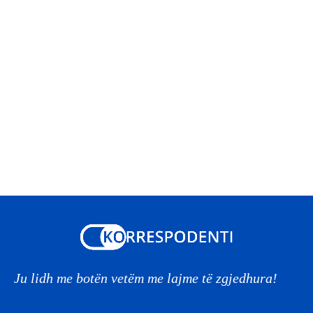
Ju lidh me botën vetëm me lajme të zgjedhura!