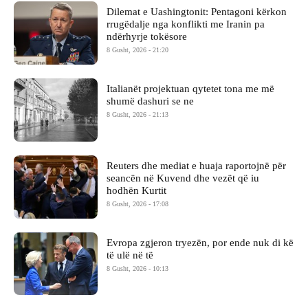
Dilemat e Uashingtonit: Pentagoni kërkon
rrugëdalje nga konflikti me Iranin pa
ndërhyrje tokësore
8 Gusht, 2026 - 21:20
Italianët projektuan qytetet tona me më
shumë dashuri se ne
8 Gusht, 2026 - 21:13
Reuters dhe mediat e huaja raportojnë për
seancën në Kuvend dhe vezët që iu
hodhën Kurtit
8 Gusht, 2026 - 17:08
Evropa zgjeron tryezën, por ende nuk di kë
të ulë në të
8 Gusht, 2026 - 10:13