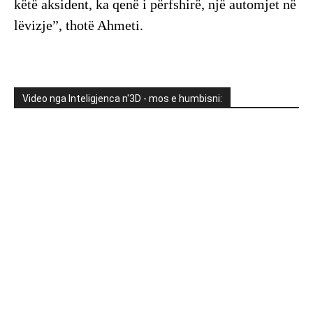
këtë aksident, ka qenë i përfshirë, një automjet në
lëvizje”, thotë Ahmeti.
Video nga Inteligjenca n'3D - mos e humbisni: