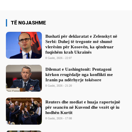
TË NGJASHME
Bushati për deklaratat e Zelenskyt në
Serbi: Duhej të tregonte më shumë
vlerësim për Kosovën, ka qëndruar
fuqishëm krah Ukrainës
8 Gusht, 2026 - 22:07
Dilemat e Uashingtonit: Pentagoni
kërkon rrugëdalje nga konflikti me
Iranin pa ndërhyrje tokësore
8 Gusht, 2026 - 21:20
Reuters dhe mediat e huaja raportojnë
për seancën në Kuvend dhe vezët që iu
hodhën Kurtit
8 Gusht, 2026 - 17:08