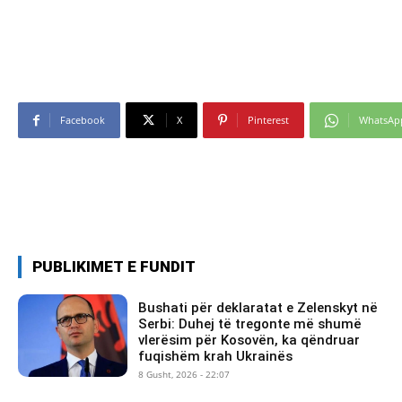
Facebook
X
Pinterest
WhatsAp
PUBLIKIMET E FUNDIT
Bushati për deklaratat e Zelenskyt në
Serbi: Duhej të tregonte më shumë
vlerësim për Kosovën, ka qëndruar
fuqishëm krah Ukrainës
8 Gusht, 2026 - 22:07