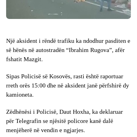
Një aksident i rëndë trafiku ka ndodhur pasditen e
së hënës në autostradën “Ibrahim Rugova”, afër
fshatit Mazgit.
Sipas Policisë së Kosovës, rasti është raportuar
rreth orës 15:00 dhe në aksident janë përfshirë dy
kamioneta.
Zëdhënësi i Policisë, Daut Hoxha, ka deklaruar
për Telegrafin se njësitë policore kanë dalë
menjëherë në vendin e ngjarjes.