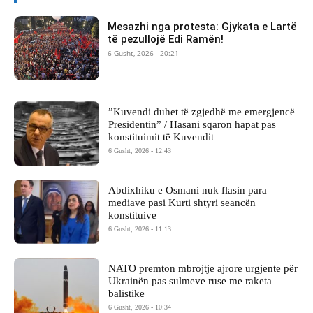
Mesazhi nga protesta: Gjykata e Lartë
të pezullojë Edi Ramën!
6 Gusht, 2026 - 20:21
​”Kuvendi duhet të zgjedhë me emergjencë
Presidentin” / Hasani sqaron hapat pas
konstituimit të Kuvendit
6 Gusht, 2026 - 12:43
Abdixhiku e Osmani nuk flasin para
mediave pasi Kurti shtyri seancën
konstituive
6 Gusht, 2026 - 11:13
NATO premton mbrojtje ajrore urgjente për
Ukrainën pas sulmeve ruse me raketa
balistike
6 Gusht, 2026 - 10:34