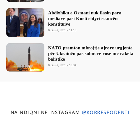
Abdixhiku e Osmani nuk flasin para
mediave pasi Kurti shtyri seancën
konstituive
6 Gusht, 2026 - 11:13
NATO premton mbrojtje ajrore urgjente
për Ukrainën pas sulmeve ruse me raketa
balistike
6 Gusht, 2026 - 10:34
NA NDIQNI NË INSTAGRAM
@KORRESPODENTI