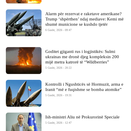
Alarm për rezervat e raketave amerikane?
Trump ‘shpërthen’ ndaj mediave: Kemi më
shumë municione se kushdo tjetër
6 Gusht, 2026 - 09:47
Goditet gjiganti rus i logjistikës: Sulmi
ukrainas me dronë djeg kompleksin 200
mijë metra katrorë të “Wildberries”
5 Gusht, 2026 - 20:22
Kontrolli i Ngushticës së Hormuzit, arma e
Iranit “më e fuqishme se bomba atomike”
5 Gusht, 2026 - 19:31
Ish-ministri ​Aliu në Prokurorinë Speciale
5 Gusht, 2026 - 12:47