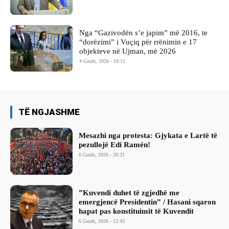
Nga “Gazivodën s’e japim” më 2016, te
“dorëzimi” i Vuçiq për rrënimin e 17
objekteve në Ujman, më 2026
4 Gusht, 2026 - 18:11
TË NGJASHME
Mesazhi nga protesta: Gjykata e Lartë të
pezullojë Edi Ramën!
6 Gusht, 2026 - 20:21
​”Kuvendi duhet të zgjedhë me
emergjencë Presidentin” / Hasani sqaron
hapat pas konstituimit të Kuvendit
6 Gusht, 2026 - 12:43