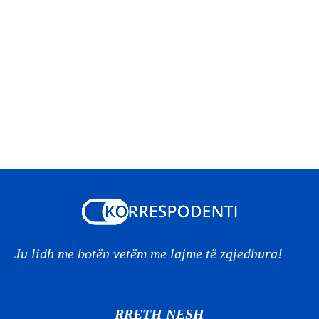
Ju lidh me botën vetëm me lajme të zgjedhura!
RRETH NESH