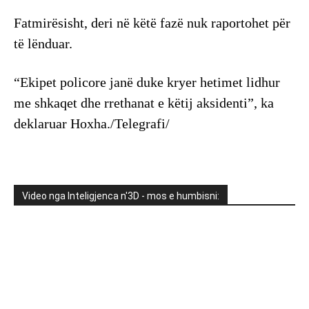
Fatmirësisht, deri në këtë fazë nuk raportohet për
të lënduar.
“Ekipet policore janë duke kryer hetimet lidhur
me shkaqet dhe rrethanat e këtij aksidenti”, ka
deklaruar Hoxha./Telegrafi/
Video nga Inteligjenca n'3D - mos e humbisni: