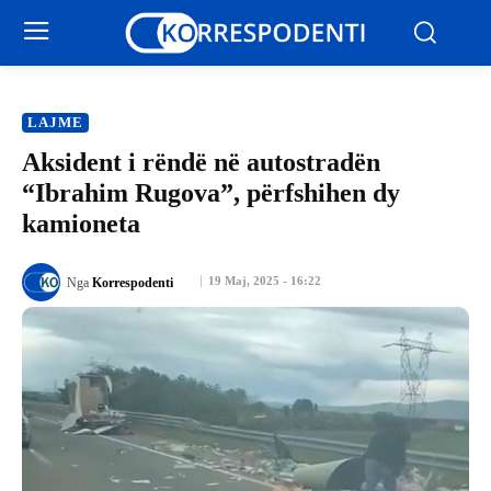
LAJME
Aksident i rëndë në autostradën
“Ibrahim Rugova”, përfshihen dy
kamioneta
19 Maj, 2025 - 16:22
Nga
Korrespodenti