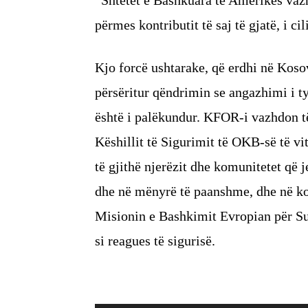
“Shtetet e Bashkuara të Amerikës vaz
përmes kontributit të saj të gjatë, i ci
Kjo forcë ushtarake, që erdhi në Kosov
përsëritur qëndrimin se angazhimi i ty
është i palëkundur. KFOR-i vazhdon të
Këshillit të Sigurimit të OKB-së të vit
të gjithë njerëzit dhe komunitetet që 
dhe në mënyrë të paanshme, dhe në k
Misionin e Bashkimit Evropian për Sun
si reagues të sigurisë.