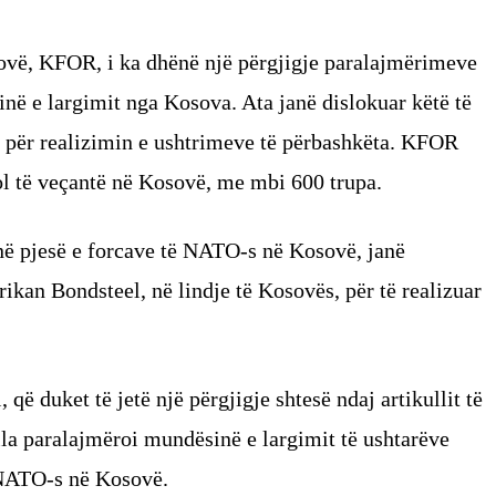
ovë, KFOR, i ka dhënë një përgjigje paralajmërimeve
ë e largimit nga Kosova. Ata janë dislokuar këtë të
, për realizimin e ushtrimeve të përbashkëta. KFOR
ol të veçantë në Kosovë, me mbi 600 trupa.
në pjesë e forcave të NATO-s në Kosovë, janë
ikan Bondsteel, në lindje të Kosovës, për të realizuar
që duket të jetë një përgjigje shtesë ndaj artikullit të
la paralajmëroi mundësinë e largimit të ushtarëve
 NATO-s në Kosovë.