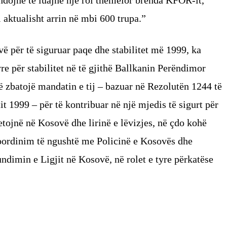
hdojnë të luajnë një rol themelor brenda KFOR-it,
li aktualisht arrin në mbi 600 trupa.”
ë për të siguruar paqe dhe stabilitet më 1999, ka
re për stabilitet në të gjithë Ballkanin Perëndimor
 zbatojë mandatin e tij – bazuar në Rezolutën 1244 të
it 1999 – për të kontribuar në një mjedis të sigurt për
jetojnë në Kosovë dhe lirinë e lëvizjes, në çdo kohë
oordinim të ngushtë me Policinë e Kosovës dhe
dimin e Ligjit në Kosovë, në rolet e tyre përkatëse