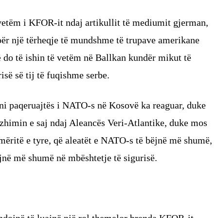
 vetëm i KFOR-it ndaj artikullit të mediumit gjerman,
he për një tërheqje të mundshme të trupave amerikane
 do të ishin të vetëm në Ballkan kundër mikut të
isë së tij të fuqishme serbe.
ioni paqeruajtës i NATO-s në Kosovë ka reaguar, duke
zhimin e saj ndaj Aleancës Veri-Atlantike, duke mos
hmëritë e tyre, që aleatët e NATO-s të bëjnë më shumë,
jnë më shumë në mbështetje të sigurisë.