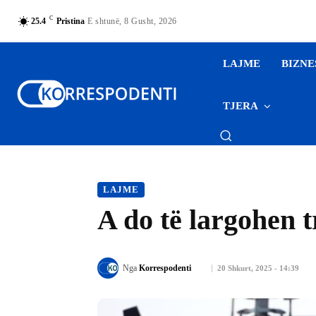
C
25.4
Pristina
E shtunë, 8 Gusht, 2026
LAJME
BIZNE
TJERA
LAJME
A do të largohen 
Nga
Korrespodenti
20 Shkurt, 2025 - 14:39