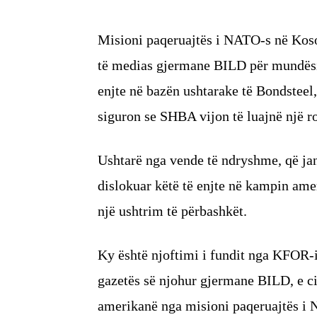
Misioni paqeruajtës i NATO-s në Kos
të medias gjermane BILD për mundësin
enjte në bazën ushtarake të Bondsteel
siguron se SHBA vijon të luajnë një r
Ushtarë nga vende të ndryshme, që ja
dislokuar këtë të enjte në kampin amer
një ushtrim të përbashkët.
Ky është njoftimi i fundit nga KFOR-i, 
gazetës së njohur gjermane BILD, e ci
amerikanë nga misioni paqeruajtës i