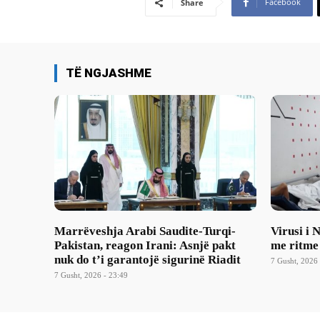
Facebook
Share
TË NGJASHME
Marrëveshja Arabi Saudite-Turqi-
Virusi i 
Pakistan, reagon Irani: Asnjë pakt
me ritme
nuk do t’i garantojë sigurinë Riadit
7 Gusht, 2026 
7 Gusht, 2026 - 23:49