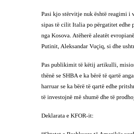
Pasi kjo stërvitje nuk është reagimi i
sipas të cilit Italia po përgatitet ed
nga Kosova. Atëherë aleatët evropianë
Putinit, Aleksandar Vuçiq, si dhe ushtr
Pas publikimit të këtij artikulli, mis
thënë se SHBA e ka bërë të qartë anga
harruar se ka bërë të qartë edhe prits
të investojnë më shumë dhe të prodho
Deklarata e KFOR-it: