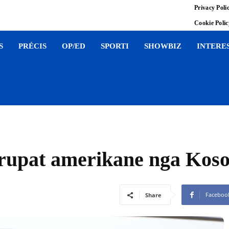
Privacy Poli
Cookie Poli
S
PRÉCIS
OP/ED
SPORTI
SHOWBIZ
INTERE
trupat amerikane nga Kos
Faceboo
Share