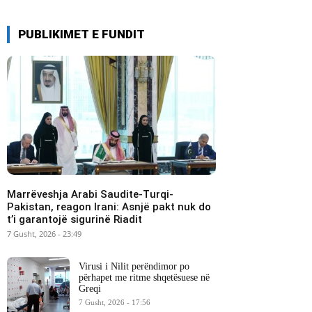
PUBLIKIMET E FUNDIT
Marrëveshja Arabi Saudite-Turqi-
Pakistan, reagon Irani: Asnjë pakt nuk do
t’i garantojë sigurinë Riadit
7 Gusht, 2026 - 23:49
Virusi i Nilit perëndimor po
përhapet me ritme shqetësuese në
Greqi
7 Gusht, 2026 - 17:56