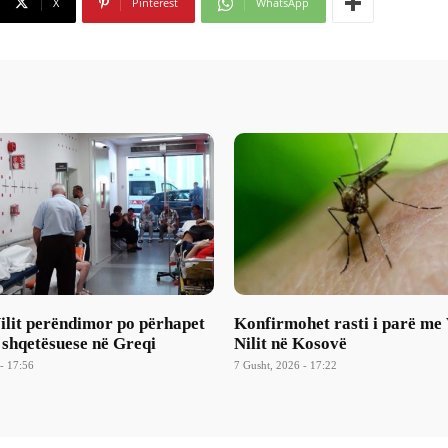
X
Pinterest
WhatsApp
Nilit perëndimor po përhapet
Konfirmohet rasti i parë me 
 shqetësuese në Greqi
Nilit në Kosovë
- 17:56
7 Gusht, 2026 - 17:22