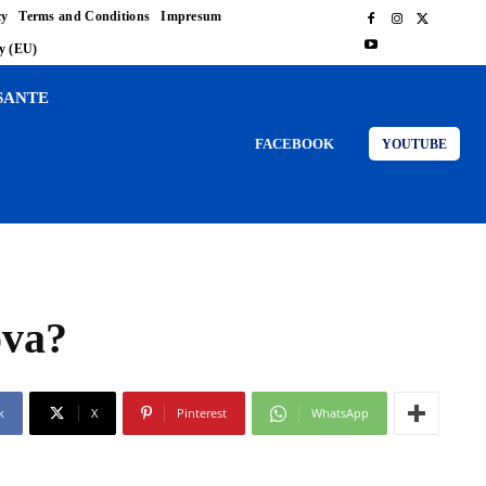
cy
Terms and Conditions
Impresum
cy (EU)
SANTE
FACEBOOK
YOUTUBE
ova?
k
X
Pinterest
WhatsApp