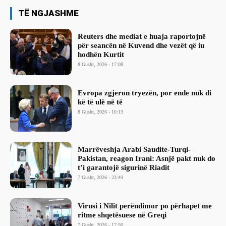
TË NGJASHME
Reuters dhe mediat e huaja raportojnë
për seancën në Kuvend dhe vezët që iu
hodhën Kurtit
8 Gusht, 2026 - 17:08
Evropa zgjeron tryezën, por ende nuk di
kë të ulë në të
8 Gusht, 2026 - 10:13
Marrëveshja Arabi Saudite-Turqi-
Pakistan, reagon Irani: Asnjë pakt nuk do
t’i garantojë sigurinë Riadit
7 Gusht, 2026 - 23:49
Virusi i Nilit perëndimor po përhapet me
ritme shqetësuese në Greqi
7 Gusht, 2026 - 17:56