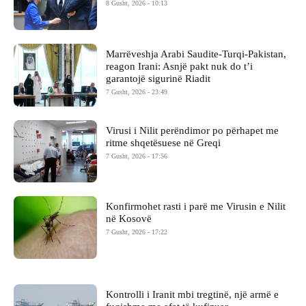
8 Gusht, 2026 - 10:13
Marrëveshja Arabi Saudite-Turqi-Pakistan,
reagon Irani: Asnjë pakt nuk do t’i
garantojë sigurinë Riadit
7 Gusht, 2026 - 23:49
Virusi i Nilit perëndimor po përhapet me
ritme shqetësuese në Greqi
7 Gusht, 2026 - 17:56
Konfirmohet rasti i parë me Virusin e Nilit
në Kosovë
7 Gusht, 2026 - 17:22
Kontrolli i Iranit mbi tregtinë, një armë e