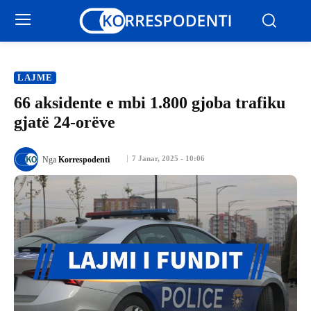
LAJME
66 aksidente e mbi 1.800 gjoba trafiku
gjatë 24-orëve
7 Janar, 2025 - 10:06
Nga
Korrespodenti