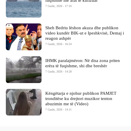
fuqishme me afat të kufizuar
7 Gusht, 2026 - 17:16
Sheh Bedriu lëshon akuza dhe publikon
video kundër BIK-ut e Ipeshkvisë, Demaj i
reagon ashpër
7 Gusht, 2026 - 16:24
IHMK paralajmëron: Në disa zona priten
erëra të fuqishme, shi dhe breshër
7 Gusht, 2026 - 14:28
Këngëtarja e njohur publikon PAMJET
tronditëse ku drejtori muzikor tenton
abuzimin me të (Video)
7 Gusht, 2026 - 14:11