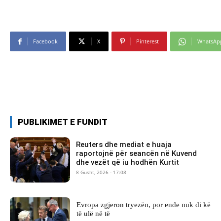
Facebook
X
Pinterest
WhatsAp
PUBLIKIMET E FUNDIT
Reuters dhe mediat e huaja
raportojnë për seancën në Kuvend
dhe vezët që iu hodhën Kurtit
8 Gusht, 2026 - 17:08
Evropa zgjeron tryezën, por ende nuk di kë
të ulë në të