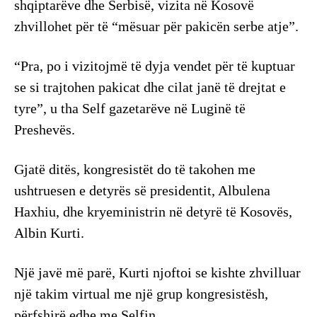
shqiptarëve dhe Serbisë, vizita në Kosovë
zhvillohet për të “mësuar për pakicën serbe atje”.
“Pra, po i vizitojmë të dyja vendet për të kuptuar
se si trajtohen pakicat dhe cilat janë të drejtat e
tyre”, u tha Self gazetarëve në Luginë të
Preshevës.
Gjatë ditës, kongresistët do të takohen me
ushtruesen e detyrës së presidentit, Albulena
Haxhiu, dhe kryeministrin në detyrë të Kosovës,
Albin Kurti.
Një javë më parë, Kurti njoftoi se kishte zhvilluar
një takim virtual me një grup kongresistësh,
përfshirë edhe me Selfin.