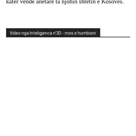
katër vende anëtare ta njohin shtetin e Kosovës.
Video nga Inteligjenca n'3D - mos e humbisni: