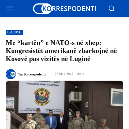
LAJME
Me “kartën” e NATO-s në xhep:
Kongresistët amerikanë zbarkojnë në
Kosovë pas vizitës në Luginë
27 Maj, 2026 - 10:44
Nga
Korrespodenti