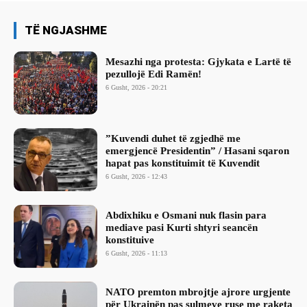
TË NGJASHME
Mesazhi nga protesta: Gjykata e Lartë të
pezullojë Edi Ramën!
6 Gusht, 2026 - 20:21
​”Kuvendi duhet të zgjedhë me
emergjencë Presidentin” / Hasani sqaron
hapat pas konstituimit të Kuvendit
6 Gusht, 2026 - 12:43
Abdixhiku e Osmani nuk flasin para
mediave pasi Kurti shtyri seancën
konstituive
6 Gusht, 2026 - 11:13
NATO premton mbrojtje ajrore urgjente
për Ukrainën pas sulmeve ruse me raketa