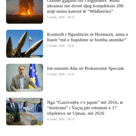
Goditet gjiganti rus i logjistikës: Sulmi
ukrainas me dronë djeg kompleksin 200
mijë metra katrorë të “Wildberries”
5 Gusht, 2026 - 20:22
Kontrolli i Ngushticës së Hormuzit, arma e
Iranit “më e fuqishme se bomba atomike”
5 Gusht, 2026 - 19:31
Ish-ministri ​Aliu në Prokurorinë Speciale
5 Gusht, 2026 - 12:47
Nga “Gazivodën s’e japim” më 2016, te
“dorëzimi” i Vuçiq për rrënimin e 17
objekteve në Ujman, më 2026
4 Gusht, 2026 - 18:11