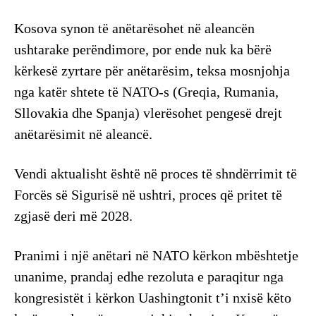
Kosova synon të anëtarësohet në aleancën
ushtarake perëndimore, por ende nuk ka bërë
kërkesë zyrtare për anëtarësim, teksa mosnjohja
nga katër shtete të NATO-s (Greqia, Rumania,
Sllovakia dhe Spanja) vlerësohet pengesë drejt
anëtarësimit në aleancë.
Vendi aktualisht është në proces të shndërrimit të
Forcës së Sigurisë në ushtri, proces që pritet të
zgjasë deri më 2028.
Pranimi i një anëtari në NATO kërkon mbështetje
unanime, prandaj edhe rezoluta e paraqitur nga
kongresistët i kërkon Uashingtonit t’i nxisë këto