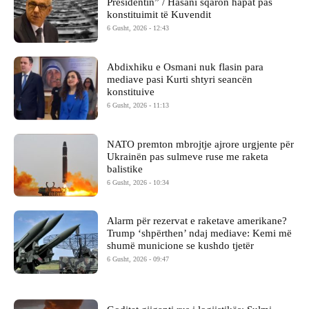
Presidentin” / Hasani sqaron hapat pas
konstituimit të Kuvendit
6 Gusht, 2026 - 12:43
Abdixhiku e Osmani nuk flasin para
mediave pasi Kurti shtyri seancën
konstituive
6 Gusht, 2026 - 11:13
NATO premton mbrojtje ajrore urgjente për
Ukrainën pas sulmeve ruse me raketa
balistike
6 Gusht, 2026 - 10:34
Alarm për rezervat e raketave amerikane?
Trump ‘shpërthen’ ndaj mediave: Kemi më
shumë municione se kushdo tjetër
6 Gusht, 2026 - 09:47