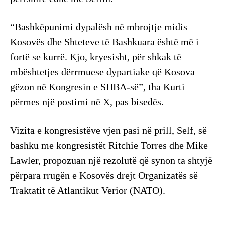
“Bashkëpunimi dypalësh në mbrojtje midis
Kosovës dhe Shteteve të Bashkuara është më i
fortë se kurrë. Kjo, kryesisht, për shkak të
mbështetjes dërrmuese dypartiake që Kosova
gëzon në Kongresin e SHBA-së”, tha Kurti
përmes një postimi në X, pas bisedës.
Vizita e kongresistëve vjen pasi në prill, Self, së
bashku me kongresistët Ritchie Torres dhe Mike
Lawler, propozuan një rezolutë që synon ta shtyjë
përpara rrugën e Kosovës drejt Organizatës së
Traktatit të Atlantikut Verior (NATO).