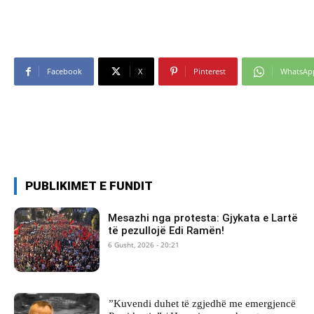
Facebook
X
Pinterest
WhatsAp
PUBLIKIMET E FUNDIT
Mesazhi nga protesta: Gjykata e Lartë
të pezullojë Edi Ramën!
6 Gusht, 2026 - 20:21
​”Kuvendi duhet të zgjedhë me emergjencë