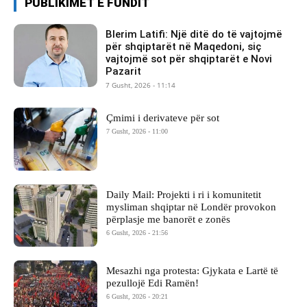
PUBLIKIMET E FUNDIT
Blerim Latifi: Një ditë do të vajtojmë
për shqiptarët në Maqedoni, siç
vajtojmë sot për shqiptarët e Novi
Pazarit
7 Gusht, 2026 - 11:14
Çmimi i derivateve për sot
7 Gusht, 2026 - 11:00
Daily Mail: Projekti i ri i komunitetit
mysliman shqiptar në Londër provokon
përplasje me banorët e zonës
6 Gusht, 2026 - 21:56
Mesazhi nga protesta: Gjykata e Lartë të
pezullojë Edi Ramën!
6 Gusht, 2026 - 20:21