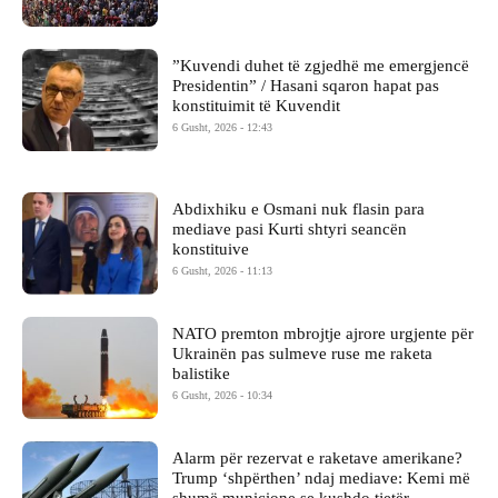
​”Kuvendi duhet të zgjedhë me emergjencë
Presidentin” / Hasani sqaron hapat pas
konstituimit të Kuvendit
6 Gusht, 2026 - 12:43
Abdixhiku e Osmani nuk flasin para
mediave pasi Kurti shtyri seancën
konstituive
6 Gusht, 2026 - 11:13
NATO premton mbrojtje ajrore urgjente për
Ukrainën pas sulmeve ruse me raketa
balistike
6 Gusht, 2026 - 10:34
Alarm për rezervat e raketave amerikane?
Trump ‘shpërthen’ ndaj mediave: Kemi më
shumë municione se kushdo tjetër