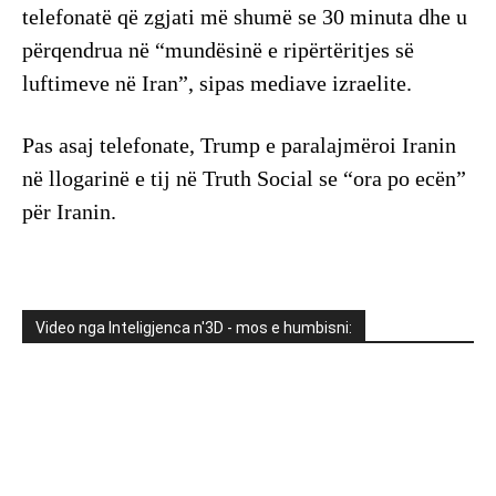
telefonatë që zgjati më shumë se 30 minuta dhe u
përqendrua në “mundësinë e ripërtëritjes së
luftimeve në Iran”, sipas mediave izraelite.
Pas asaj telefonate, Trump e paralajmëroi Iranin
në llogarinë e tij në Truth Social se “ora po ecën”
për Iranin.
Video nga Inteligjenca n'3D - mos e humbisni: