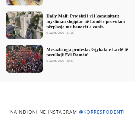
Daily Mail: Projekti i ri i komunitetit
mysliman shqiptar në Londër provokon
përplasje me banorët e zonës
6 Gusht, 2026 - 21:56
Mesazhi nga protesta: Gjykata e Lartë të
pezullojë Edi Ramën!
6 Gusht, 2026 - 20:21
NA NDIQNI NË INSTAGRAM
@KORRESPODENTI