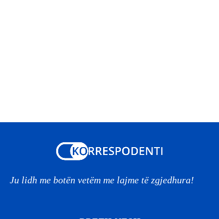
Ju lidh me botën vetëm me lajme të zgjedhura!