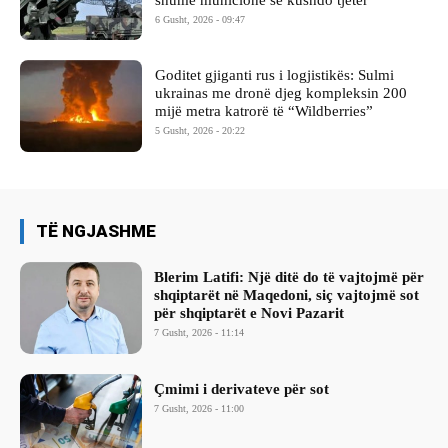
6 Gusht, 2026 - 09:47
Goditet gjiganti rus i logjistikës: Sulmi
ukrainas me dronë djeg kompleksin 200
mijë metra katrorë të “Wildberries”
5 Gusht, 2026 - 20:22
TË NGJASHME
Blerim Latifi: Një ditë do të vajtojmë për
shqiptarët në Maqedoni, siç vajtojmë sot
për shqiptarët e Novi Pazarit
7 Gusht, 2026 - 11:14
Çmimi i derivateve për sot
7 Gusht, 2026 - 11:00