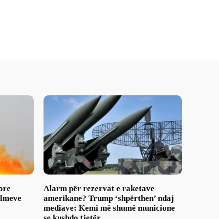
ore
Alarm për rezervat e raketave
ulmeve
amerikane? Trump ‘shpërthen’ ndaj
mediave: Kemi më shumë municione
se kushdo tjetër