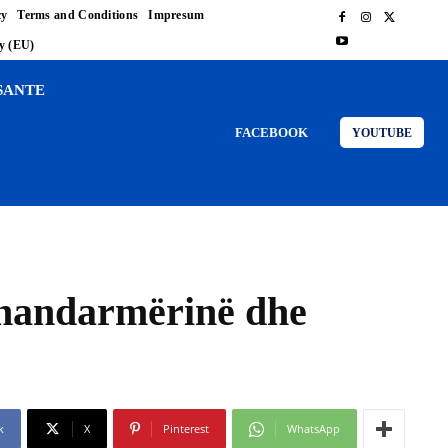
cy
Terms and Conditions
Impresum
cy (EU)
SANTE
FACEBOOK
YOUTUBE
Xhandarmërinë dhe
k
X
Pinterest
WhatsApp