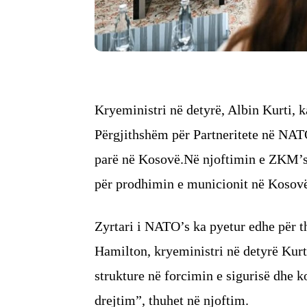
Kryeministri në detyrë, Albin Kurti, 
Përgjithshëm për Partneritete në NATO
parë në Kosovë.Në njoftimin e ZKM’së 
për prodhimin e municionit në Kosov
Zyrtari i NATO’s ka pyetur edhe për 
Hamilton, kryeministri në detyrë Kurt
strukture në forcimin e sigurisë dh
drejtim”, thuhet në njoftim.