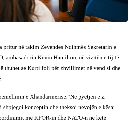
ka pritur në takim Zëvendës Ndihmës Sekretarin e
, ambasadorin Kevin Hamilton, në vizitën e tij të
thuhet se Kurti foli për zhvillimet në vend si dhe
ë.
themelimin e Xhandarmërisë.“Në pyetjen e z.
i shpjegoi konceptin dhe theksoi nevojën e kësaj
e koordinimit me KFOR-in dhe NATO-n në këtë