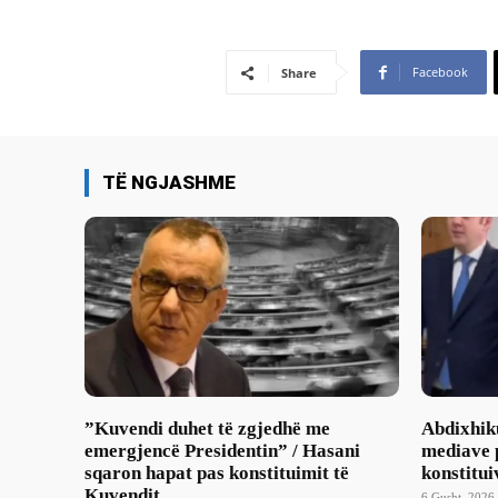
Facebook
Share
TË NGJASHME
​”Kuvendi duhet të zgjedhë me
Abdixhik
emergjencë Presidentin” / Hasani
mediave p
sqaron hapat pas konstituimit të
konstitui
Kuvendit
6 Gusht, 2026 