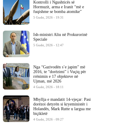
Kontrolli i Ngushticës së
Hormuzit, arma e Iranit “më e
fuqishme se bomba atomike”
5 Gusht, 2026 - 19:31
Ish-ministri ​Aliu në Prokurorinë
Speciale
5 Gusht, 2026 - 12:47
Nga “Gazivodën s’e japim” më
2016, te “dorëzimi” i Vuçiq për
rrënimin e 17 objekteve në
Ujman, më 2026
4 Gusht, 2026 - 18:11
Mbyllja e mandatit 14-vjeçar: Pasi
dorëzoi detyrën si kryeministër i
Holandës, Mark Rutte u largua me
biçikletë
4 Gusht, 2026 - 09:27