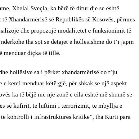
me, Xhelal Sveçla, ka bërë të ditur dje se është
it të Xhandarmërisë së Republikës së Kosovës, përmes
analizojë dhe propozojë modalitetet e funksionimit të
 ndërkohë tha sot se detajet e hollësishme do t’i japin
 menduar diçka të tillë.
he hollësive sa i përket xhandarmërisë do t’ju
 e kemi menduar këtë gjë, për shkak se një aspekt
sovës ka të bëjë me një zonë e cila është më shumë se
es së kufirit, te luftimi i terrorizmit, te mbyllja e
te kontrolli i infrastrukturës kritike”, tha Kurti para