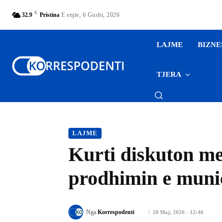
C
32.9
Pristina
E enjte, 6 Gusht, 2026
LAJME
BIZNE
TJERA
LAJME
Kurti diskuton m
prodhimin e muni
Nga
Korrespodenti
20 Maj, 2026 - 12:46