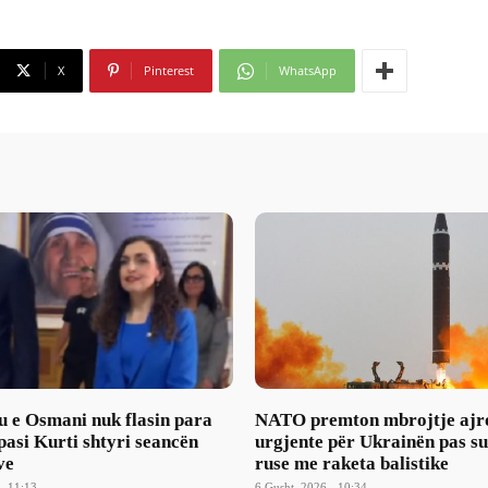
X
Pinterest
WhatsApp
u e Osmani nuk flasin para
NATO premton mbrojtje ajr
asi Kurti shtyri seancën
urgjente për Ukrainën pas s
ve
ruse me raketa balistike
- 11:13
6 Gusht, 2026 - 10:34