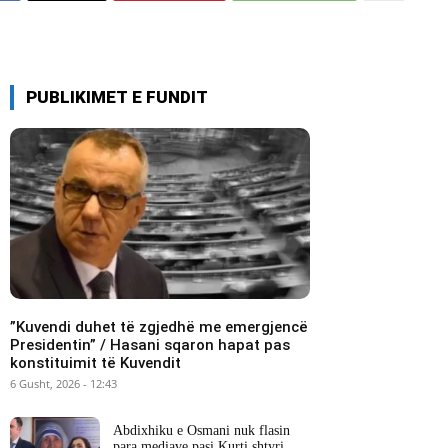
PUBLIKIMET E FUNDIT
​”Kuvendi duhet të zgjedhë me emergjencë
Presidentin” / Hasani sqaron hapat pas
konstituimit të Kuvendit
6 Gusht, 2026 - 12:43
Abdixhiku e Osmani nuk flasin
para mediave pasi Kurti shtyri