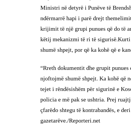
Ministri në detyrë i Punëve të Brendsh
ndërmarrë hapi i parë drejt themelim
krijimit të një grupi punues që do të 
këtij mekanizmi të ri të sigurisë.Kurti
shumë shpejt, por që ka kohë që e kanë
“Rreth dokumentit dhe grupit punues d
njoftojmë shumë shpejt. Ka kohë që ne
tejet i rëndësishëm për sigurinë e Ko
policia e më pak se ushtria. Prej ruajtj
çfarëdo shtegu të kontrabandës, e deri 
gazetarëve./Reporteri.net