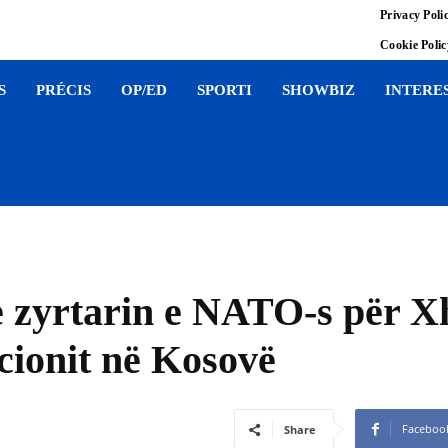
Privacy Poli
Cookie Poli
S
PRÉCIS
OP/ED
SPORTI
SHOWBIZ
INTERE
e zyrtarin e NATO-s për 
cionit në Kosovë
Faceboo
Share