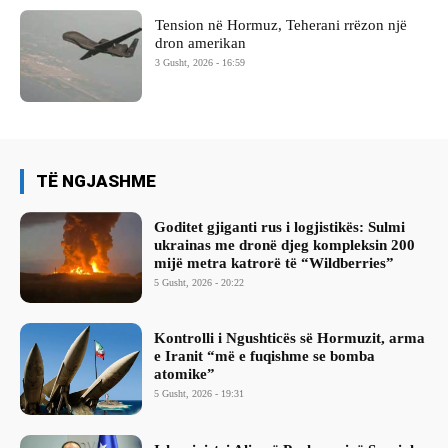
Tension në Hormuz, Teherani rrëzon një
dron amerikan
3 Gusht, 2026 - 16:59
TË NGJASHME
Goditet gjiganti rus i logjistikës: Sulmi
ukrainas me dronë djeg kompleksin 200
mijë metra katrorë të “Wildberries”
5 Gusht, 2026 - 20:22
Kontrolli i Ngushticës së Hormuzit, arma
e Iranit “më e fuqishme se bomba
atomike”
5 Gusht, 2026 - 19:31