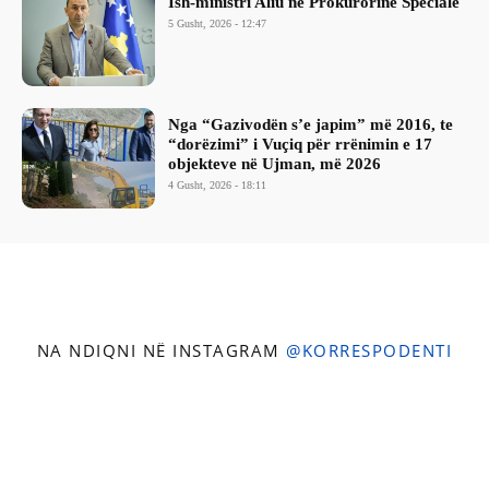
Ish-ministri ​Aliu në Prokurorinë Speciale
5 Gusht, 2026 - 12:47
Nga “Gazivodën s’e japim” më 2016, te
“dorëzimi” i Vuçiq për rrënimin e 17
objekteve në Ujman, më 2026
4 Gusht, 2026 - 18:11
NA NDIQNI NË INSTAGRAM
@KORRESPODENTI