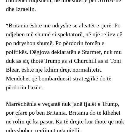
rikthehet fuqishëm, në mbështetje për SHBA-në
dhe Izraelin.
“Britania është më ndryshe se aleatët e tjerë. Po
ndjehen më shumë si spektatorë, në një reliev që
po ndryshon shumë. Po përdorin forcën e
politikës. Dëgjova deklaratën e Starmer, nuk mu
duk as siç thotë Trump as si Churchill as si Toni
Blear, është një kthim drejt normalitetit.
Mendohet që bombarduesit strategjikë do të
përdorin bazën.
Marrëdhënia e veçantë nuk janë fjalët e Trump,
por çfarë po bën Britania. Britania do të kthehet
në rolin që ka pasur. Ka të drejtë kur thotë që nuk
ndryshohen regjimet nga qielli.