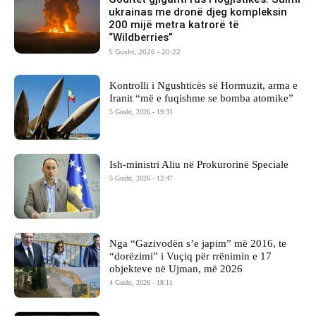
ukrainas me dronë djeg kompleksin
200 mijë metra katrorë të
“Wildberries”
5 Gusht, 2026 - 20:22
Kontrolli i Ngushticës së Hormuzit, arma e
Iranit “më e fuqishme se bomba atomike”
5 Gusht, 2026 - 19:31
Ish-ministri ​Aliu në Prokurorinë Speciale
5 Gusht, 2026 - 12:47
Nga “Gazivodën s’e japim” më 2016, te
“dorëzimi” i Vuçiq për rrënimin e 17
objekteve në Ujman, më 2026
4 Gusht, 2026 - 18:11