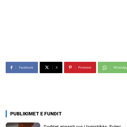
Facebook
X
Pinterest
WhatsAp
PUBLIKIMET E FUNDIT
Goditet gjiganti rus i logjistikës: Sulmi