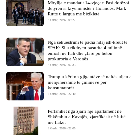
Mbyllja e mandatit 14-vjeçar: Pasi dorëzoi
detyrën si kryeministër i Holandës, Mark
Rutte u largua me biçikletë
4 Gusht, 2026 - 09:27
Nga sekuestrimi te padia ndaj ish-kreut të
SPAK: Si u rikthyen pasuritë 4 milionë
eurosh në Itali dhe çfarë po heton
prokuroria e Veronës
4 Gusht, 2026 - 07:33
Trump u kërkon gjigantëve të naftës uljen e
menjëhershme të çmimeve për
konsumatorët
3 Gusht, 2026 - 22:40
Përfshihet nga zjarri një apartament në
Shkëmbin e Kavajës, zjarrfikësit në luftë
me flakët
3 Gusht, 2026 - 22:05