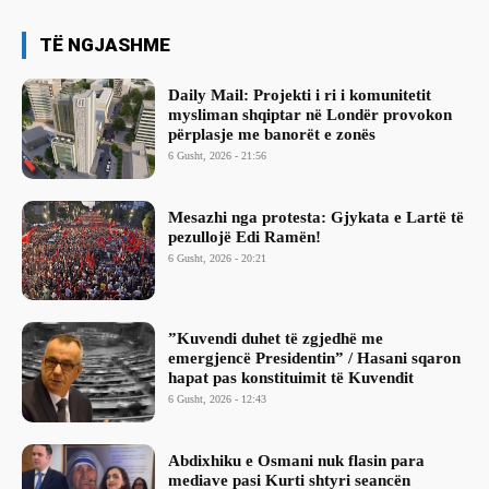
TË NGJASHME
Daily Mail: Projekti i ri i komunitetit
mysliman shqiptar në Londër provokon
përplasje me banorët e zonës
6 Gusht, 2026 - 21:56
Mesazhi nga protesta: Gjykata e Lartë të
pezullojë Edi Ramën!
6 Gusht, 2026 - 20:21
​”Kuvendi duhet të zgjedhë me
emergjencë Presidentin” / Hasani sqaron
hapat pas konstituimit të Kuvendit
6 Gusht, 2026 - 12:43
Abdixhiku e Osmani nuk flasin para
mediave pasi Kurti shtyri seancën