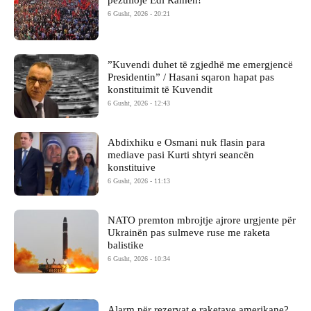
6 Gusht, 2026 - 20:21
​”Kuvendi duhet të zgjedhë me emergjencë
Presidentin” / Hasani sqaron hapat pas
konstituimit të Kuvendit
6 Gusht, 2026 - 12:43
Abdixhiku e Osmani nuk flasin para
mediave pasi Kurti shtyri seancën
konstituive
6 Gusht, 2026 - 11:13
NATO premton mbrojtje ajrore urgjente për
Ukrainën pas sulmeve ruse me raketa
balistike
6 Gusht, 2026 - 10:34
Alarm për rezervat e raketave amerikane?