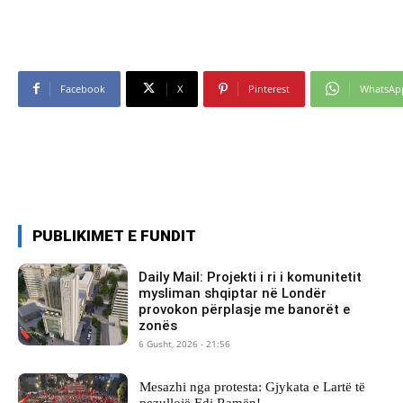
Facebook
X
Pinterest
WhatsAp
PUBLIKIMET E FUNDIT
Daily Mail: Projekti i ri i komunitetit
mysliman shqiptar në Londër
provokon përplasje me banorët e
zonës
6 Gusht, 2026 - 21:56
Mesazhi nga protesta: Gjykata e Lartë të
pezullojë Edi Ramën!