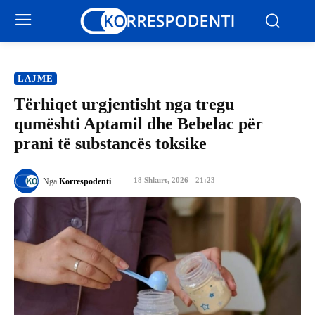
LAJME
Tërhiqet urgjentisht nga tregu
qumështi Aptamil dhe Bebelac për
prani të substancës toksike
18 Shkurt, 2026 - 21:23
Nga
Korrespodenti