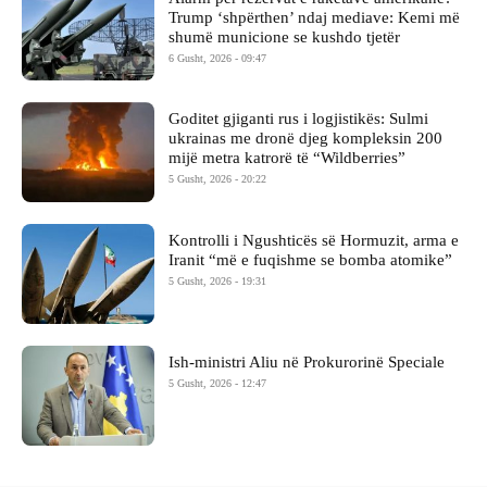
Trump ‘shpërthen’ ndaj mediave: Kemi më
shumë municione se kushdo tjetër
6 Gusht, 2026 - 09:47
Goditet gjiganti rus i logjistikës: Sulmi
ukrainas me dronë djeg kompleksin 200
mijë metra katrorë të “Wildberries”
5 Gusht, 2026 - 20:22
Kontrolli i Ngushticës së Hormuzit, arma e
Iranit “më e fuqishme se bomba atomike”
5 Gusht, 2026 - 19:31
Ish-ministri ​Aliu në Prokurorinë Speciale
5 Gusht, 2026 - 12:47