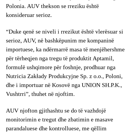
Polonia. AUV thekson se rreziku është
konsideruar serioz.
“Duke qenë se niveli i rrezikut është vlerësuar si
serioz, AUV, në bashkëpunim me kompaninë
importuese, ka ndërmarrë masa të menjëhershme
për tërheqjen nga tregu të produktit Aptamil,
formulë ushqimore për foshnje, prodhuar nga
Nutricia Zakłady Produkcyjne Sp. z o.o., Poloni,
dhe i importuar në Kosovë nga UNION SH.P.K.,
Vushtrri”, thuhet në njoftim.
AUV njofton gjithashtu se do të vazhdojë
monitorimin e tregut dhe zbatimin e masave
parandaluese dhe kontrolluese, me qëllim