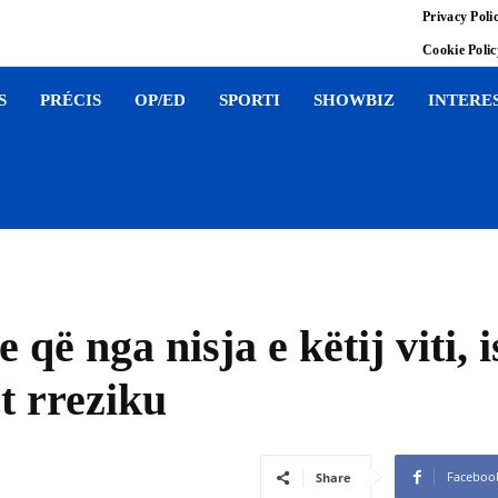
Privacy Poli
Cookie Poli
S
PRÉCIS
OP/ED
SPORTI
SHOWBIZ
INTERE
 që nga nisja e këtij viti, i
et rreziku
Faceboo
Share