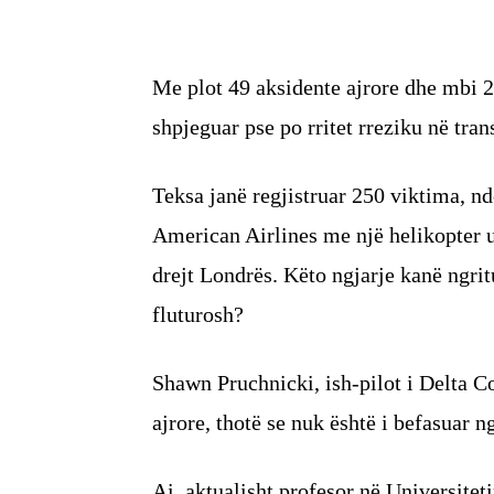
Me plot 49 aksidente ajrore dhe mbi 25
shpjeguar pse po rritet rreziku në tran
Teksa janë regjistruar 250 viktima, ndë
American Airlines me një helikopter us
drejt Londrës. Këto ngjarje kanë ngrit
fluturosh?
Shawn Pruchnicki, ish-pilot i Delta C
ajrore, thotë se nuk është i befasuar ng
Ai, aktualisht profesor në Universitet