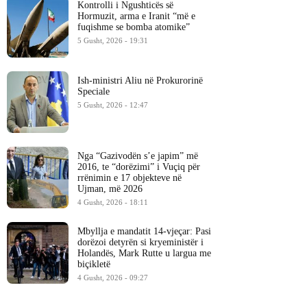
Kontrolli i Ngushticës së
Hormuzit, arma e Iranit “më e
fuqishme se bomba atomike”
5 Gusht, 2026 - 19:31
Ish-ministri ​Aliu në Prokurorinë
Speciale
5 Gusht, 2026 - 12:47
Nga “Gazivodën s’e japim” më
2016, te “dorëzimi” i Vuçiq për
rrënimin e 17 objekteve në
Ujman, më 2026
4 Gusht, 2026 - 18:11
Mbyllja e mandatit 14-vjeçar: Pasi
dorëzoi detyrën si kryeministër i
Holandës, Mark Rutte u largua me
biçikletë
4 Gusht, 2026 - 09:27