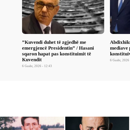
​”Kuvendi duhet të zgjedhë me
Abdixhik
emergjencë Presidentin” / Hasani
mediave p
sqaron hapat pas konstituimit të
konstitui
Kuvendit
6 Gusht, 2026 
6 Gusht, 2026 - 12:43