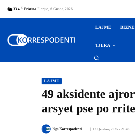
C
33.4
Pristina
E enjte, 6 Gusht, 2026
LAJME
BIZNE
TJERA
LAJME
49 aksidente ajrore
arsyet pse po rrit
Nga
Korrespodenti
13 Qershor, 2025 - 21:48