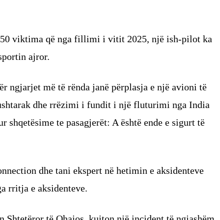
0 viktima që nga fillimi i vitit 2025, një ish-pilot ka
sportin ajror.
r ngjarjet më të rënda janë përplasja e një avioni të
htarak dhe rrëzimi i fundit i një fluturimi nga India
ur shqetësime te pasagjerët: A është ende e sigurt të
onnection dhe tani ekspert në hetimin e aksidenteve
a rritja e aksidenteve.
in Shtetëror të Ohajos, kujton një incident të ngjashëm