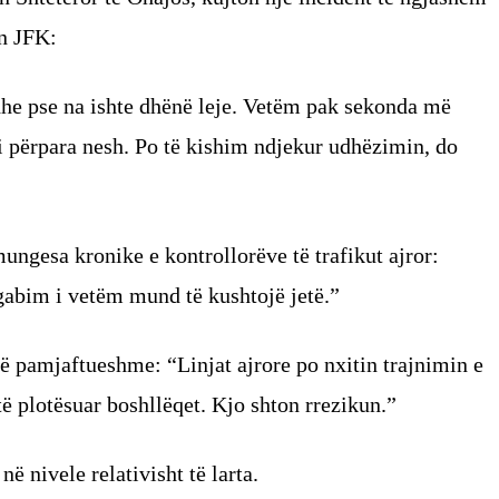
in JFK:
dhe pse na ishte dhënë leje. Vetëm pak sekonda më
i përpara nesh. Po të kishim ndjekur udhëzimin, do
ungesa kronike e kontrollorëve të trafikut ajror:
 gabim i vetëm mund të kushtojë jetë.”
të pamjaftueshme: “Linjat ajrore po nxitin trajnimin e
ë plotësuar boshllëqet. Kjo shton rrezikun.”
ë nivele relativisht të larta.