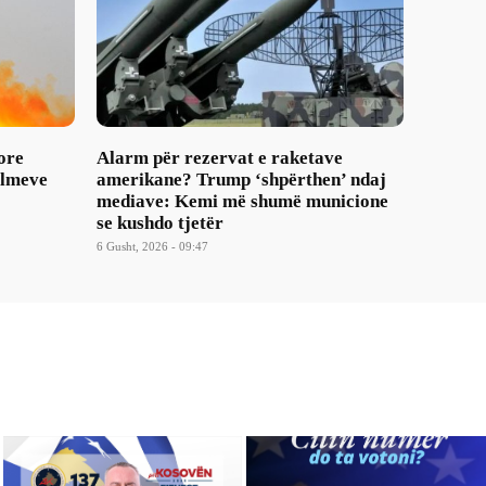
ore
Alarm për rezervat e raketave
ulmeve
amerikane? Trump ‘shpërthen’ ndaj
mediave: Kemi më shumë municione
se kushdo tjetër
6 Gusht, 2026 - 09:47