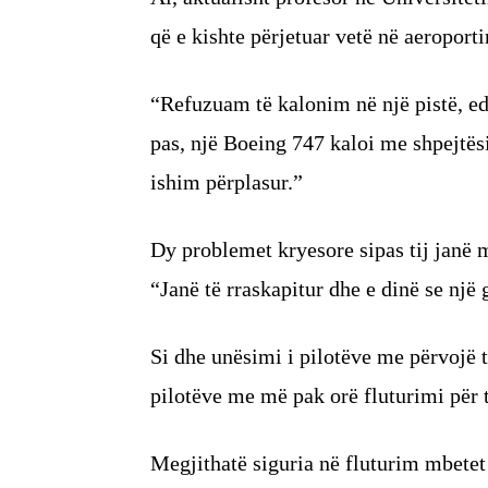
që e kishte përjetuar vetë në aeroport
“Refuzuam të kalonim në një pistë, e
pas, një Boeing 747 kaloi me shpejtës
ishim përplasur.”
Dy problemet kryesore sipas tij janë m
“Janë të rraskapitur dhe e dinë se një
Si dhe unësimi i pilotëve me përvojë 
pilotëve me më pak orë fluturimi për t
Megjithatë siguria në fluturim mbetet n