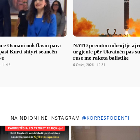
u e Osmani nuk flasin para
NATO premton mbrojtje ajr
asi Kurti shtyri seancën
urgjente për Ukrainën pas s
ve
ruse me raketa balistike
- 11:13
6 Gusht, 2026 - 10:34
NA NDIQNI NË INSTAGRAM
@KORRESPODENTI