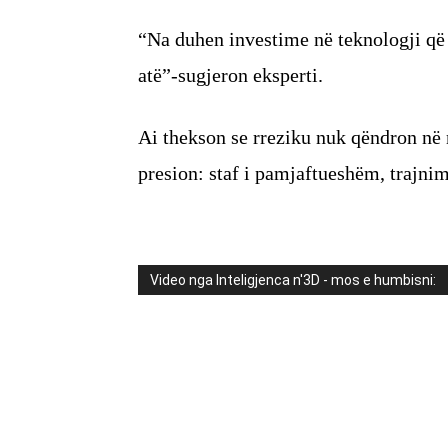
“Na duhen investime në teknologji që e
atë”-sugjeron eksperti.
Ai thekson se rreziku nuk qëndron në 
presion: staf i pamjaftueshëm, trajnim 
Video nga Inteligjenca n'3D - mos e humbisni: