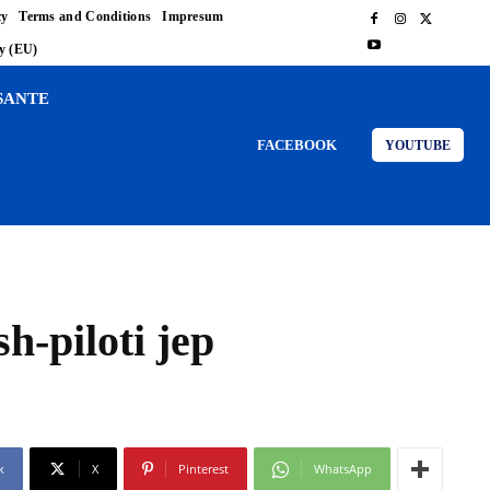
cy
Terms and Conditions
Impresum
cy (EU)
SANTE
FACEBOOK
YOUTUBE
sh-piloti jep
k
X
Pinterest
WhatsApp