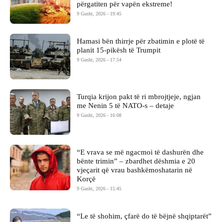
përgatiten për vapën ekstreme!
9 Gusht, 2026 - 19:45
Hamasi bën thirrje për zbatimin e plotë të
planit 15-pikësh të Trumpit
9 Gusht, 2026 - 17:54
Turqia krijon pakt të ri mbrojtjeje, ngjan
me Nenin 5 të NATO-s – detaje
9 Gusht, 2026 - 16:08
“E vrava se më ngacmoi të dashurën dhe
bënte trimin” – zbardhet dëshmia e 20
vjeçarit që vrau bashkëmoshatarin në
Korçë
9 Gusht, 2026 - 15:45
“Le të shohim, çfarë do të bëjnë shqiptarët”