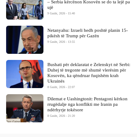
– Serbia kërcënon Kosovën se do ta lejë pa
ujë
9 Gusht, 2026 - 15:40
Netanyahu: Izraeli hedh poshtë planin 15-
pikësh të Trump për Gazën
9 Gusht, 2026 - 13:55
Bushati për deklaratat e Zelenskyt në Serbi:
Duhej të tregonte më shumë vlerësim për
Kosovën, ka qëndruar fuqishëm krah
Ukrainës
8 Gusht, 2026 - 22:07
Dilemat e Uashingtonit: Pentagoni kërkon
rrugëdalje nga konflikti me Iranin pa
ndërhyrje tokësore
8 Gusht, 2026 - 21:20