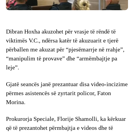
Dibran Hoxha akuzohet për vrasje të rëndë të
viktimës V.C., ndërsa katër të akuzuarit e tjerë
përballen me akuzat për “pjesëmarrje në rrahje”,
“manipulim të provave” dhe “armëmbajtje pa
leje”.
Gjatë seancës janë prezantuar disa video-incizime
përmes asistencës së zyrtarit policor, Faton
Morina.
Prokurorja Speciale, Florije Shamolli, ka kërkuar
që të prezantohet përmbajtja e videos dhe të