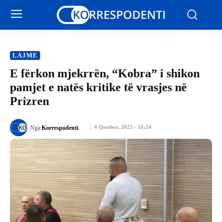
LAJME
E fërkon mjekrrën, “Kobra” i shikon
pamjet e natës kritike të vrasjes në
Prizren
4 Qershor, 2025 - 10:24
Nga
Korrespodenti