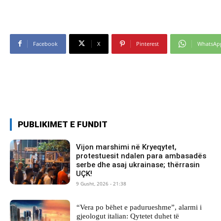
Facebook
X
Pinterest
WhatsAp
PUBLIKIMET E FUNDIT
Vijon marshimi në Kryeqytet,
protestuesit ndalen para ambasadës
serbe dhe asaj ukrainase; thërrasin
UÇK!
9 Gusht, 2026 - 21:38
“Vera po bëhet e padurueshme”, alarmi i
gjeologut italian: Qytetet duhet të