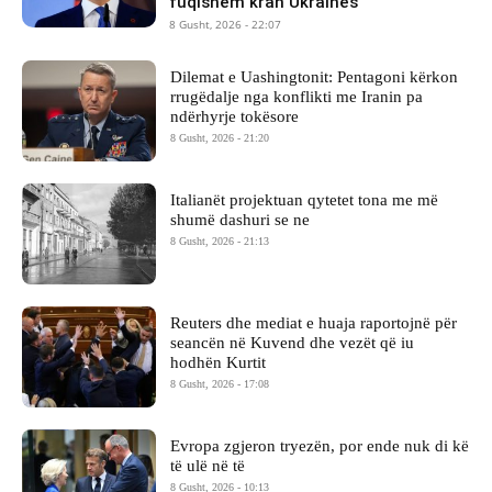
fuqishëm krah Ukrainës
8 Gusht, 2026 - 22:07
Dilemat e Uashingtonit: Pentagoni kërkon
rrugëdalje nga konflikti me Iranin pa
ndërhyrje tokësore
8 Gusht, 2026 - 21:20
Italianët projektuan qytetet tona me më
shumë dashuri se ne
8 Gusht, 2026 - 21:13
Reuters dhe mediat e huaja raportojnë për
seancën në Kuvend dhe vezët që iu
hodhën Kurtit
8 Gusht, 2026 - 17:08
Evropa zgjeron tryezën, por ende nuk di kë
të ulë në të
8 Gusht, 2026 - 10:13