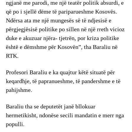
ngjanë me parodi, me një teatër politik absurdi, e
që po i sjellë dëme të pariparueshme Kosovës.
Ndërsa ata me një mungesës së të ndjesisë e
përgjegjësisë politike po sillen në një rreth vicioz
duke e akuzuar njëra- tjetrën, por kriza politike
është e dëmshme për Kosovën”, tha Baraliu në
RTK.
Profesori Baraliu e ka quajtur këtë situatë për
keqardhje, të papranueshme, të pandershme e të
pahijshme.
Baraliu tha se deputetët janë bllokuar
hermetikisht, ndonëse secili mandatin e merr nga
populli.