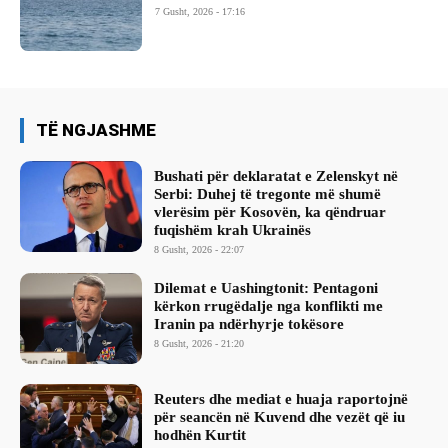
7 Gusht, 2026 - 17:16
TË NGJASHME
Bushati për deklaratat e Zelenskyt në
Serbi: Duhej të tregonte më shumë
vlerësim për Kosovën, ka qëndruar
fuqishëm krah Ukrainës
8 Gusht, 2026 - 22:07
Dilemat e Uashingtonit: Pentagoni
kërkon rrugëdalje nga konflikti me
Iranin pa ndërhyrje tokësore
8 Gusht, 2026 - 21:20
Reuters dhe mediat e huaja raportojnë
për seancën në Kuvend dhe vezët që iu
hodhën Kurtit