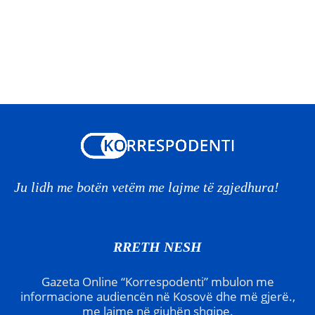
Ju lidh me botën vetëm me lajme të zgjedhura!
RRETH NESH
Gazeta Online “Korrespodenti” mbulon me
informacione audiencën në Kosovë dhe më gjerë.,
me lajme në gjuhën shqipe.