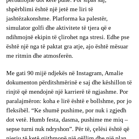
shpërblimi është një jetë me liri të
jashtëzakonshme. Platforma ka palestër,
simulator golfi dhe aktivitete të tjera që e
ndihmojnë ekipin të çlirohet nga stresi. Edhe pse
është një nga të paktat gra atje, ajo është mësuar
me ritmin dhe atmosferën.
Me gati 90 mijë ndjekës në Instagram, Amalie
dokumenton përditshmërinë e saj dhe këshillon të
rinjtë që mendojnë një karrierë të ngjashme. Por
paralajmëron: koha e lirë është e bollshme, por jo
fleksibël. “Ke shumë pushime, por nuk i zgjedh
dot vetë. Humb festa, dasma, pushime me miq –
sepse turni nuk ndryshon”. Për të, çelësi është që
njeriu të ketë gjithmonë një qëllim dhe një plan,