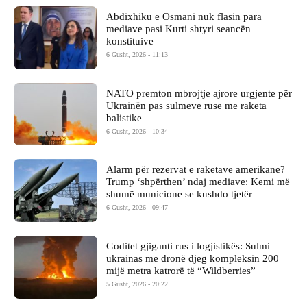
Abdixhiku e Osmani nuk flasin para
mediave pasi Kurti shtyri seancën
konstituive
6 Gusht, 2026 - 11:13
NATO premton mbrojtje ajrore urgjente për
Ukrainën pas sulmeve ruse me raketa
balistike
6 Gusht, 2026 - 10:34
Alarm për rezervat e raketave amerikane?
Trump ‘shpërthen’ ndaj mediave: Kemi më
shumë municione se kushdo tjetër
6 Gusht, 2026 - 09:47
Goditet gjiganti rus i logjistikës: Sulmi
ukrainas me dronë djeg kompleksin 200
mijë metra katrorë të “Wildberries”
5 Gusht, 2026 - 20:22