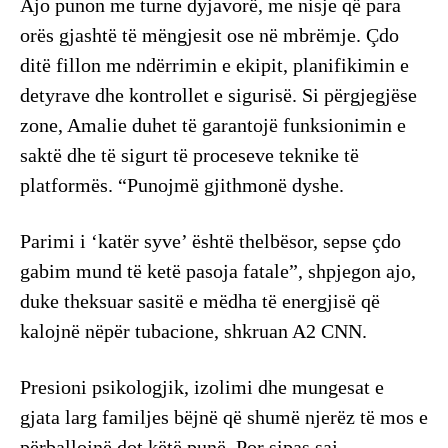
Ajo punon me turne dyjavorë, me nisje që para
orës gjashtë të mëngjesit ose në mbrëmje. Çdo
ditë fillon me ndërrimin e ekipit, planifikimin e
detyrave dhe kontrollet e sigurisë. Si përgjegjëse
zone, Amalie duhet të garantojë funksionimin e
saktë dhe të sigurt të proceseve teknike të
platformës. “Punojmë gjithmonë dyshe.
Parimi i ‘katër syve’ është thelbësor, sepse çdo
gabim mund të ketë pasoja fatale”, shpjegon ajo,
duke theksuar sasitë e mëdha të energjisë që
kalojnë nëpër tubacione, shkruan A2 CNN.
Presioni psikologjik, izolimi dhe mungesat e
gjata larg familjes bëjnë që shumë njerëz të mos e
përballojnë dot këtë punë. Por sipas saj,