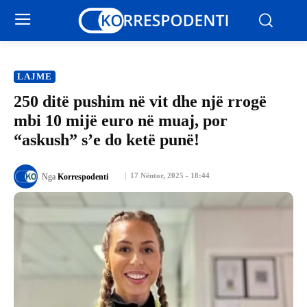
LAJME
250 ditë pushim në vit dhe një rrogë
mbi 10 mijë euro në muaj, por
“askush” s’e do ketë punë!
17 Nëntor, 2025 - 18:44
Nga
Korrespodenti