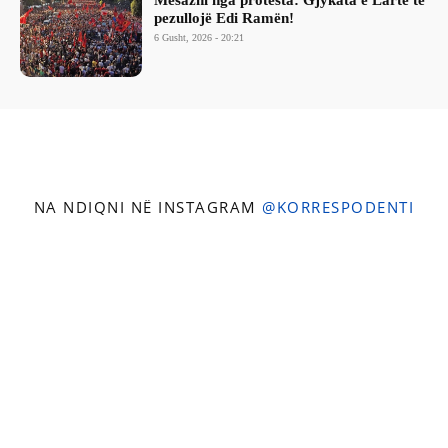
Mesazhi nga protesta: Gjykata e Lartë të
pezullojë Edi Ramën!
6 Gusht, 2026 - 20:21
NA NDIQNI NË INSTAGRAM
@KORRESPODENTI