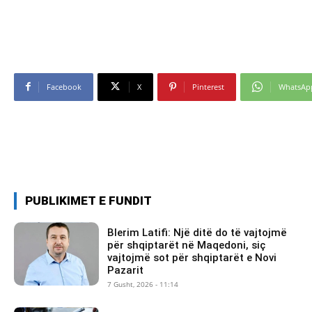
Facebook
X
Pinterest
WhatsAp
PUBLIKIMET E FUNDIT
Blerim Latifi: Një ditë do të vajtojmë
për shqiptarët në Maqedoni, siç
vajtojmë sot për shqiptarët e Novi
Pazarit
7 Gusht, 2026 - 11:14