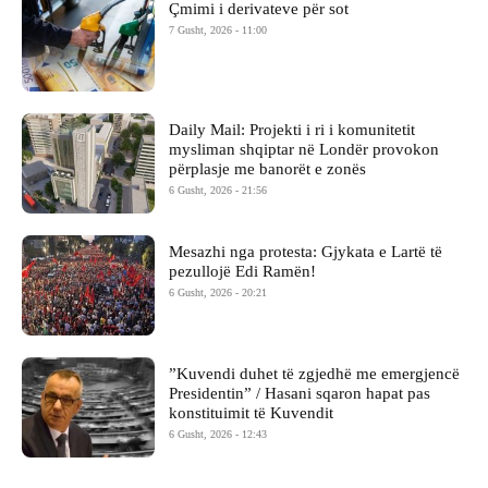
Çmimi i derivateve për sot
7 Gusht, 2026 - 11:00
Daily Mail: Projekti i ri i komunitetit
mysliman shqiptar në Londër provokon
përplasje me banorët e zonës
6 Gusht, 2026 - 21:56
Mesazhi nga protesta: Gjykata e Lartë të
pezullojë Edi Ramën!
6 Gusht, 2026 - 20:21
​”Kuvendi duhet të zgjedhë me emergjencë
Presidentin” / Hasani sqaron hapat pas
konstituimit të Kuvendit
6 Gusht, 2026 - 12:43