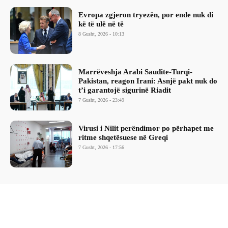
Evropa zgjeron tryezën, por ende nuk di
kë të ulë në të
8 Gusht, 2026 - 10:13
Marrëveshja Arabi Saudite-Turqi-
Pakistan, reagon Irani: Asnjë pakt nuk do
t’i garantojë sigurinë Riadit
7 Gusht, 2026 - 23:49
Virusi i Nilit perëndimor po përhapet me
ritme shqetësuese në Greqi
7 Gusht, 2026 - 17:56