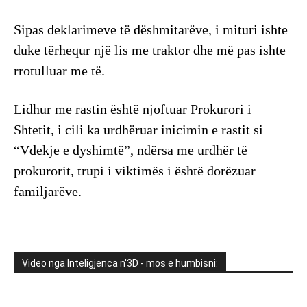
Sipas deklarimeve të dëshmitarëve, i mituri ishte
duke tërhequr një lis me traktor dhe më pas ishte
rrotulluar me të.
Lidhur me rastin është njoftuar Prokurori i
Shtetit, i cili ka urdhëruar inicimin e rastit si
“Vdekje e dyshimtë”, ndërsa me urdhër të
prokurorit, trupi i viktimës i është dorëzuar
familjarëve.
Video nga Inteligjenca n'3D - mos e humbisni: