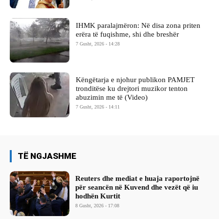
IHMK paralajmëron: Në disa zona priten
erëra të fuqishme, shi dhe breshër
7 Gusht, 2026 - 14:28
Këngëtarja e njohur publikon PAMJET
tronditëse ku drejtori muzikor tenton
abuzimin me të (Video)
7 Gusht, 2026 - 14:11
TË NGJASHME
Reuters dhe mediat e huaja raportojnë
për seancën në Kuvend dhe vezët që iu
hodhën Kurtit
8 Gusht, 2026 - 17:08