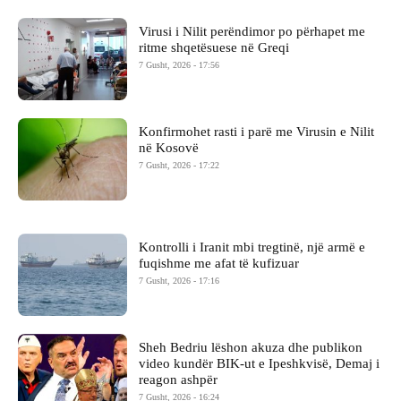
Virusi i Nilit perëndimor po përhapet me
ritme shqetësuese në Greqi
7 Gusht, 2026 - 17:56
Konfirmohet rasti i parë me Virusin e Nilit
në Kosovë
7 Gusht, 2026 - 17:22
Kontrolli i Iranit mbi tregtinë, një armë e
fuqishme me afat të kufizuar
7 Gusht, 2026 - 17:16
Sheh Bedriu lëshon akuza dhe publikon
video kundër BIK-ut e Ipeshkvisë, Demaj i
reagon ashpër
7 Gusht, 2026 - 16:24