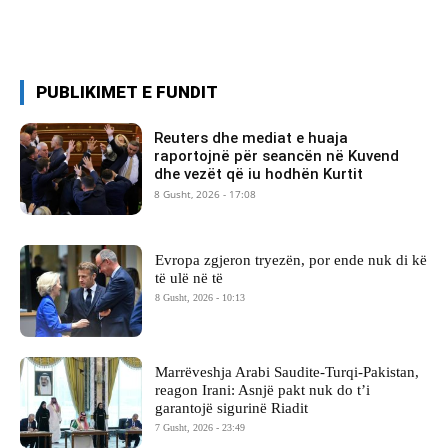
PUBLIKIMET E FUNDIT
Reuters dhe mediat e huaja
raportojnë për seancën në Kuvend
dhe vezët që iu hodhën Kurtit
8 Gusht, 2026 - 17:08
Evropa zgjeron tryezën, por ende nuk di kë
të ulë në të
8 Gusht, 2026 - 10:13
Marrëveshja Arabi Saudite-Turqi-Pakistan,
reagon Irani: Asnjë pakt nuk do t’i
garantojë sigurinë Riadit
7 Gusht, 2026 - 23:49