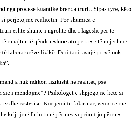
d nga procese kuantike brenda trurit. Sipas tyre, këto
i përjetojmë realitetin. Por shumica e
ruri është shumë i ngrohtë dhe i lagësht për të
r të mbajtur të qëndrueshme ato procese të ndjeshme
të laboratorëve fizikë. Deri tani, asnjë provë nuk
ka”.
mendja nuk ndikon fizikisht në realitet, pse
 siç i mendojmë”? Psikologët e shpjegojnë këtë si
ktiv dhe rastësisë. Kur jemi të fokusuar, vëmë re më
e krijojmë fatin tonë përmes veprimit jo përmes