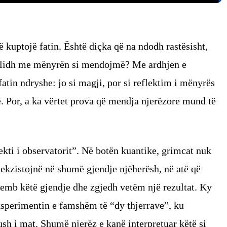
ë kuptojë fatin. Është diçka që na ndodh rastësisht,
e lidh me mënyrën si mendojmë? Me ardhjen e
atin ndryshe: jo si magji, por si reflektim i mënyrës
ë. Por, a ka vërtet prova që mendja njerëzore mund të
kti i observatorit”. Në botën kuantike, grimcat nuk
o ekzistojnë në shumë gjendje njëherësh, në atë që
emb këtë gjendje dhe zgjedh vetëm një rezultat. Ky
sperimentin e famshëm të “dy thjerrave”, ku
ush i mat. Shumë njerëz e kanë interpretuar këtë si