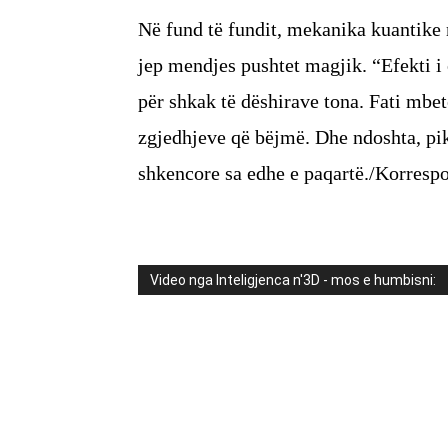
Në fund të fundit, mekanika kuantike n
jep mendjes pushtet magjik. “Efekti i 
për shkak të dëshirave tona. Fati mbete
zgjedhjeve që bëjmë. Dhe ndoshta, pik
shkencore sa edhe e paqartë./Korresp
Video nga Inteligjenca n'3D - mos e humbisni: