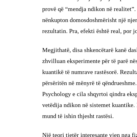
provë që “mendja ndikon në realitet”. 
nënkupton domosdoshmërisht një njer
rezultatin. Pra, efekti është real, por 
Megjithatë, disa shkencëtarë kanë dash
zhvilluan eksperimente për të parë në
kuantikë të numrave rastësorë. Rezult
përsëritën në mënyrë të qëndrueshme. 
Psychology e cila shqyrtoi qindra eks
vetëdija ndikon në sistemet kuantike. 
mund të ishin thjesht rastësi.
Një teori tjetër interesante vjen nga 