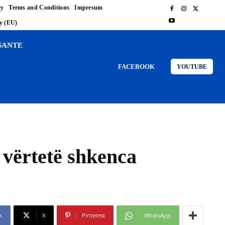
cy
Terms and Conditions
Impresum
cy (EU)
SANTE
FACEBOOK
YOUTUBE
 vërtetë shkenca
k
X
Pinterest
WhatsApp