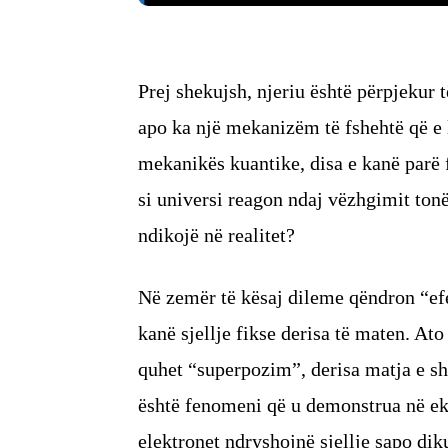
Prej shekujsh, njeriu është përpjekur t
apo ka një mekanizëm të fshehtë që 
mekanikës kuantike, disa e kanë parë f
si universi reagon ndaj vëzhgimit ton
ndikojë në realitet?
Në zemër të kësaj dileme qëndron “efe
kanë sjellje fikse derisa të maten. At
quhet “superpozim”, derisa matja e sh
është fenomeni që u demonstrua në ek
elektronet ndryshojnë sjellje sapo dik