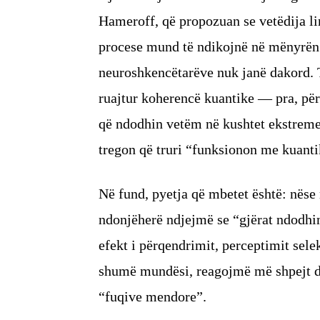
Hameroff, që propozuan se vetëdija lin
procese mund të ndikojnë në mënyrën s
neuroshkencëtarëve nuk janë dakord. T
ruajtur koherencë kuantike — pra, pë
që ndodhin vetëm në kushtet ekstreme 
tregon që truri “funksionon me kuanti
Në fund, pyetja që mbetet është: nëse 
ndonjëherë ndjejmë se “gjërat ndodhin
efekt i përqendrimit, perceptimit sele
shumë mundësi, reagojmë më shpejt dh
“fuqive mendore”.