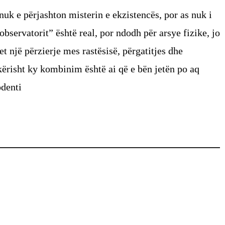
uk e përjashton misterin e ekzistencës, por as nuk i
observatorit” është real, por ndodh për arsye fizike, jo
t një përzierje mes rastësisë, përgatitjes dhe
ërisht ky kombinim është ai që e bën jetën po aq
odenti