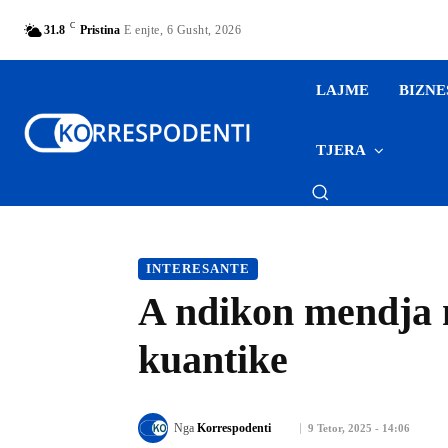
C
31.8
Pristina
E enjte, 6 Gusht, 2026
LAJME
BIZNE
TJERA
INTERESANTE
A ndikon mendja në
kuantike
Nga
Korrespodenti
9 Tetor, 2025 - 14:06