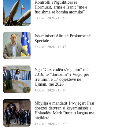
Kontrolli i Ngushticës së
Hormuzit, arma e Iranit “më e
fuqishme se bomba atomike”
5 Gusht, 2026 - 19:31
Ish-ministri ​Aliu në Prokurorinë
Speciale
5 Gusht, 2026 - 12:47
Nga “Gazivodën s’e japim” më
2016, te “dorëzimi” i Vuçiq për
rrënimin e 17 objekteve në
Ujman, më 2026
4 Gusht, 2026 - 18:11
Mbyllja e mandatit 14-vjeçar: Pasi
dorëzoi detyrën si kryeministër i
Holandës, Mark Rutte u largua me
biçikletë
4 Gusht, 2026 - 09:27