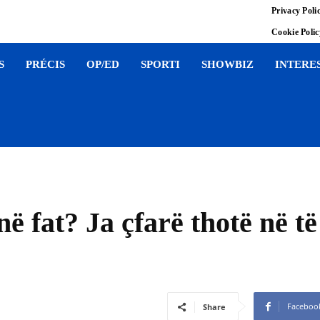
Privacy Poli
Cookie Poli
S
PRÉCIS
OP/ED
SPORTI
SHOWBIZ
INTERE
 fat? Ja çfarë thotë në të
Faceboo
Share