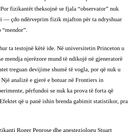
Por fizikantët theksojnë se fjala “observator” nuk
i — çdo ndërveprim fizik mjafton për ta ndryshuar
jo “mendor”.
ur ta testojnë këtë ide. Në universitetin Princeton u
se mendja njerëzore mund të ndikojë në gjeneratorë
atet treguan devijime shumë të vogla, por që nuk u
Një analizë e gjerë e botuar në Frontiers in
perimente, përfundoi se nuk ka prova të forta që
Efektet që u panë ishin brenda gabimit statistikor, pra
fizikanti Roger Penrose dhe anesteziologu Stuart