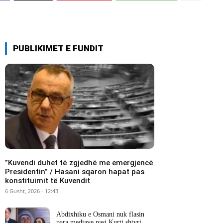
PUBLIKIMET E FUNDIT
​”Kuvendi duhet të zgjedhë me emergjencë
Presidentin” / Hasani sqaron hapat pas
konstituimit të Kuvendit
6 Gusht, 2026 - 12:43
Abdixhiku e Osmani nuk flasin
para mediave pasi Kurti shtyri