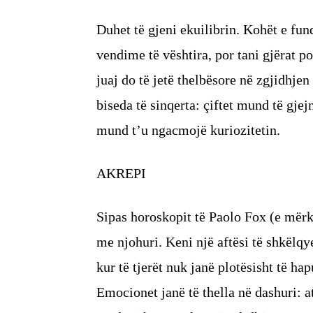
Duhet të gjeni ekuilibrin. Kohët e fun
vendime të vështira, por tani gjërat p
juaj do të jetë thelbësore në zgjidhjen
biseda të sinqerta: çiftet mund të gje
mund t’u ngacmojë kuriozitetin.
AKREPI
Sipas horoskopit të Paolo Fox (e mërku
me njohuri. Keni një aftësi të shkëlqy
kur të tjerët nuk janë plotësisht të hap
Emocionet janë të thella në dashuri: a