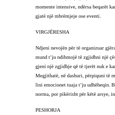
momente intensive, ndërsa beqarët kan
gjatë një mbrëmjeje ose eventi.
VIRGJËRESHA
Ndjeni nevojën për të organizuar gjërat
mund t’ju ndihmojë të zgjidhni një çë
gjeni një zgjidhje që të tjerët nuk e k
Megjithatë, në dashuri, përpiquni të 
lini emocionet tuaja t’ju udhëheqin.
norma, por pikërisht për këtë arsye, in
PESHORJA