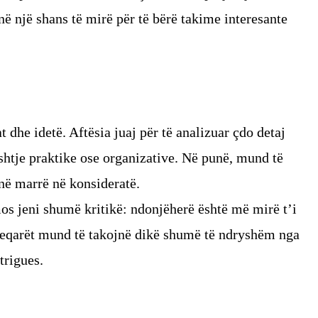
ë një shans të mirë për të bërë takime interesante
 dhe idetë. Aftësia juaj për të analizuar çdo detaj
shtje praktike ose organizative. Në punë, mund të
anë marrë në konsideratë.
mos jeni shumë kritikë: ndonjëherë është më mirë t’i
 Beqarët mund të takojnë dikë shumë të ndryshëm nga
trigues.