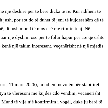
he një dëshirë për të bërë diçka të re. Kur ndiheni të
h jush, por sot do të duhet të jeni të kujdesshëm që të
në, dikush mund të mos ecë me ritmin tuaj. Në
ruar një dyshim ose për të folur hapur për atë që është
 kenë një takim interesant, veçanërisht në një mjedis
rë, 11 mars 2026), ju ndjeni nevojën për stabilitet
shtyn të vlerësoni me kujdes çdo vendim, veçanërisht
. Mund të vijë një konfirmim i vogël, duke ju bërë të