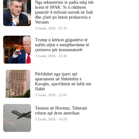
Nga sekuestrimi te padia ndaj ish-
kreut të SPAK: Si u rikthyen
pasuritë 4 milionë eurosh në Itali
dhe çfarë po heton prokuroria e
Veronës
4 Gusht, 2026 - 07:33
Trump u kërkon gjigantëve të
naftës uljen e menjëhershme të
çmimeve për konsumatorët
3 Gusht, 2026 - 22:40
Përfshihet nga zjarri një
apartament në Shkëmbin e
Kavajës, zjarrfikësit në luftë me
flakët
3 Gusht, 2026 - 22:05
Tension në Hormuz, Teherani
rrëzon një dron amerikan
3 Gusht, 2026 - 16:59