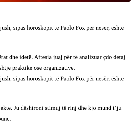
ush, sipas horoskopit të Paolo Fox për nesër, është
rat dhe idetë. Aftësia juaj për të analizuar çdo detaj
htje praktike ose organizative.
ush, sipas horoskopit të Paolo Fox për nesër, është
ekte. Ju dëshironi stimuj të rinj dhe kjo mund t’ju
punë.