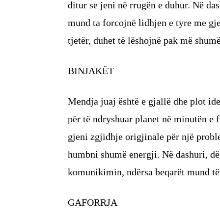
ditur se jeni në rrugën e duhur. Në das
mund ta forcojnë lidhjen e tyre me gje
tjetër, duhet të lëshojnë pak më shumë
BINJAKËT
Mendja juaj është e gjallë dhe plot ide
për të ndryshuar planet në minutën e
gjeni zgjidhje origjinale për një prob
humbni shumë energji. Në dashuri, dësh
komunikimin, ndërsa beqarët mund të 
GAFORRJA