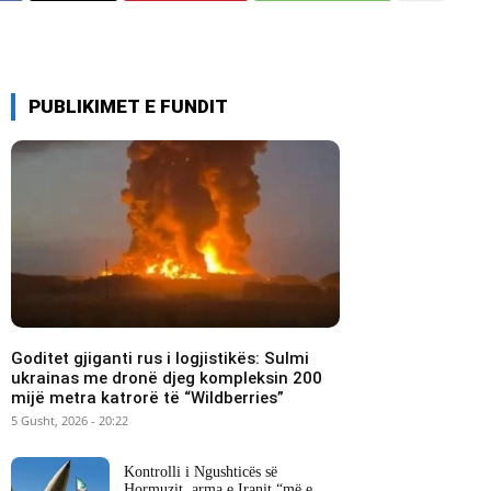
PUBLIKIMET E FUNDIT
Goditet gjiganti rus i logjistikës: Sulmi
ukrainas me dronë djeg kompleksin 200
mijë metra katrorë të “Wildberries”
5 Gusht, 2026 - 20:22
Kontrolli i Ngushticës së
Hormuzit, arma e Iranit “më e