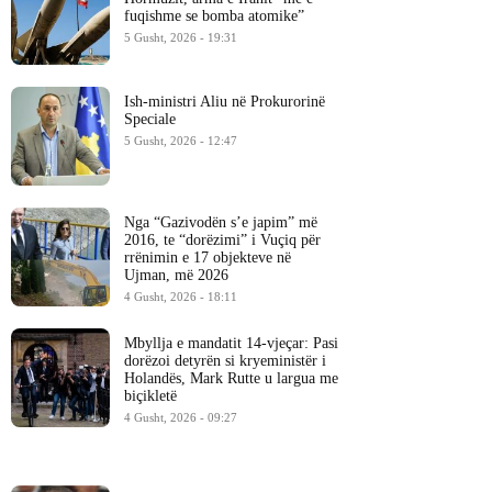
fuqishme se bomba atomike”
5 Gusht, 2026 - 19:31
Ish-ministri ​Aliu në Prokurorinë
Speciale
5 Gusht, 2026 - 12:47
Nga “Gazivodën s’e japim” më
2016, te “dorëzimi” i Vuçiq për
rrënimin e 17 objekteve në
Ujman, më 2026
4 Gusht, 2026 - 18:11
Mbyllja e mandatit 14-vjeçar: Pasi
dorëzoi detyrën si kryeministër i
Holandës, Mark Rutte u largua me
biçikletë
4 Gusht, 2026 - 09:27