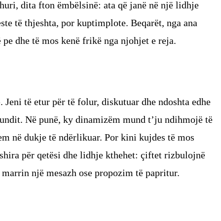
huri, dita fton ëmbëlsinë: ata që janë në një lidhje
ste të thjeshta, por kuptimplote. Beqarët, nga ana
 pe dhe të mos kenë frikë nga njohjet e reja.
. Jeni të etur për të folur, diskutuar dhe ndoshta edhe
 fundit. Në punë, ky dinamizëm mund t’ju ndihmojë të
lem në dukje të ndërlikuar. Por kini kujdes të mos
ira për qetësi dhe lidhje kthehet: çiftet rizbulojnë
marrin një mesazh ose propozim të papritur.