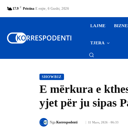
C
17.9
Pristina
E enjte, 6 Gusht, 2026
LAJME
BIZNE
TJERA
SHOWBIZ
​E mërkura e kthe
yjet për ju sipas 
Nga
Korrespodenti
11 Mars, 2026 - 06:33