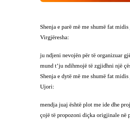
Shenja e parë më me shumë fat midis j
Virgjëresha:
ju ndjeni nevojën për të organizuar gjë
mund t’ju ndihmojë të zgjidhni një çës
Shenja e dytë më me shumë fat midis j
Ujori:
mendja juaj është plot me ide dhe proj
çojë të propozoni diçka origjinale në 