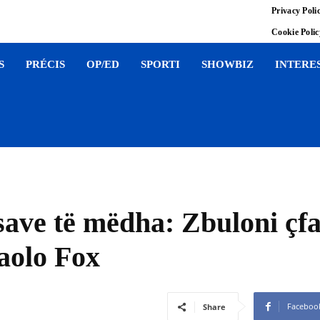
Privacy Poli
Cookie Poli
S
PRÉCIS
OP/ED
SPORTI
SHOWBIZ
INTERE
save të mëdha: Zbuloni çf
Paolo Fox
Faceboo
Share