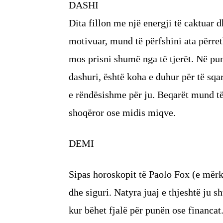
DASHI
Dita fillon me një energji të caktuar d
motivuar, mund të përfshini ata përret
mos prisni shumë nga të tjerët. Në pu
dashuri, është koha e duhur për të sqa
e rëndësishme për ju. Beqarët mund të
shoqëror ose midis miqve.
DEMI
Sipas horoskopit të Paolo Fox (e mërku
dhe siguri. Natyra juaj e thjeshtë ju 
kur bëhet fjalë për punën ose financat