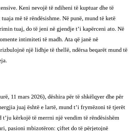
ensive. Keni nevojë të ndiheni të kuptuar dhe të
t tuaja më të rëndësishme. Në punë, mund të ketë
min tuaj, do të jeni në gjendje t’i kapërceni ato. Në
omente intimiteti të madh. Ata që janë në
zbulojnë një lidhje të thellë, ndërsa beqarët mund të
eja.
urë, 11 mars 2026), dëshira për të shkëlqyer dhe për
nergjia juaj është e lartë, mund t’i frymëzoni të tjerët
t’ju kërkojë të merrni një vendim të rëndësishëm
ri, pasioni mbizotëron: çiftet do të përjetojnë