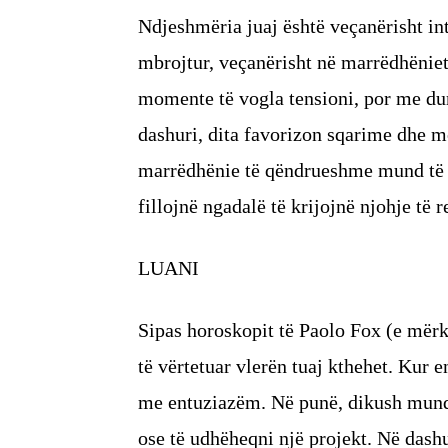
Ndjeshmëria juaj është veçanërisht int
mbrojtur, veçanërisht në marrëdhënie
momente të vogla tensioni, por me duri
dashuri, dita favorizon sqarime dhe m
marrëdhënie të qëndrueshme mund të ri
fillojnë ngadalë të krijojnë njohje të r
LUANI
Sipas horoskopit të Paolo Fox (e mërk
të vërtetuar vlerën tuaj kthehet. Kur e
me entuziazëm. Në punë, dikush mund 
ose të udhëheqni një projekt. Në dashu