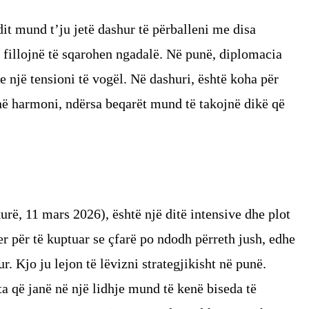
dit mund t’ju jetë dashur të përballeni me disa
o fillojnë të sqarohen ngadalë. Në punë, diplomacia
 e një tensioni të vogël. Në dashuri, është koha për
jnë harmoni, ndërsa beqarët mund të takojnë dikë që
rë, 11 mars 2026), është një ditë intensive dhe plot
er për të kuptuar se çfarë po ndodh përreth jush, edhe
ur. Kjo ju lejon të lëvizni strategjikisht në punë.
ta që janë në një lidhje mund të kenë biseda të