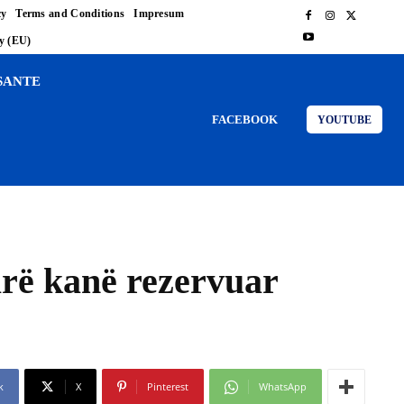
cy
Terms and Conditions
Impresum
cy (EU)
SANTE
FACEBOOK
YOUTUBE
arë kanë rezervuar
k
X
Pinterest
WhatsApp