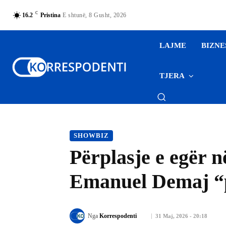
C
16.2
Pristina
E shtunë, 8 Gusht, 2026
LAJME
BIZNE
TJERA
SHOWBIZ
Përplasje e egër 
Emanuel Demaj “p
Nga
Korrespodenti
31 Maj, 2026 - 20:18