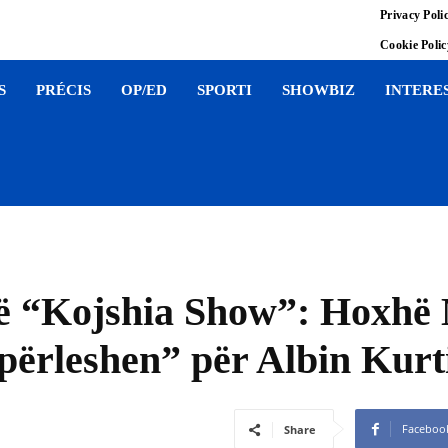
Privacy Poli
Cookie Poli
S
PRÉCIS
OP/ED
SPORTI
SHOWBIZ
INTERE
në “Kojshia Show”: Hoxhë
ërleshen” për Albin Kurt
Faceboo
Share