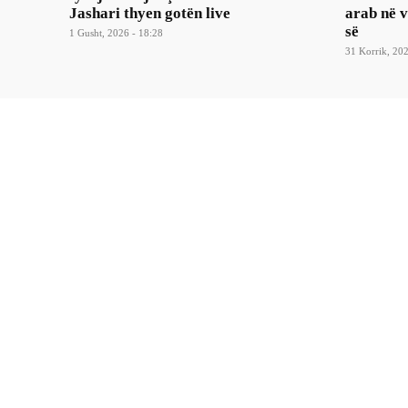
Jashari thyen gotën live
arab në 
së
1 Gusht, 2026 - 18:28
31 Korrik, 202