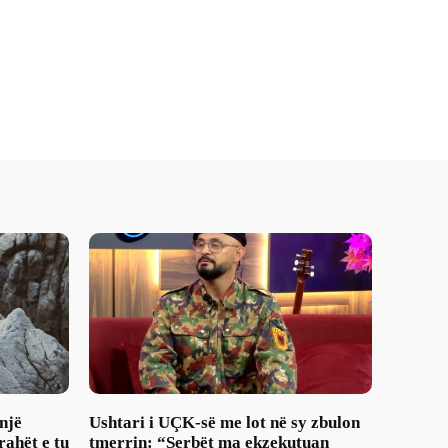
një
Ushtari i UÇK-së me lot në sy zbulon
rahët e tu
tmerrin: “Serbët ma ekzekutuan