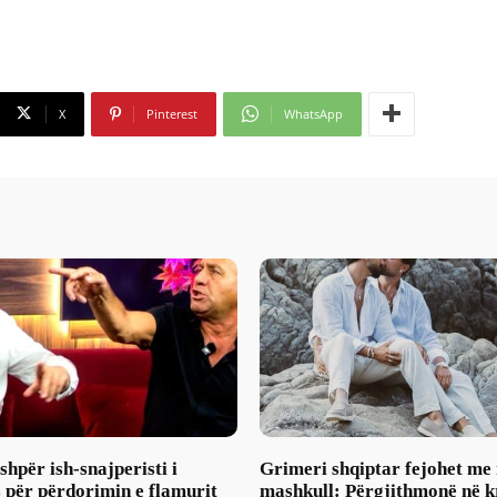
X
Pinterest
WhatsApp
hpër ish-snajperisti i
Grimeri shqiptar fejohet me 
 për përdorimin e flamurit
mashkull: Përgjithmonë në k