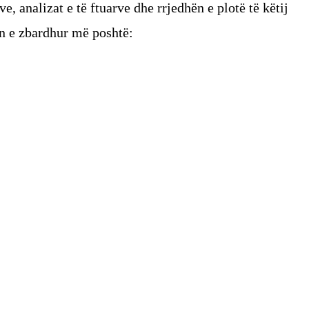
ve, analizat e të ftuarve dhe rrjedhën e plotë të këtij
on e zbardhur më poshtë: