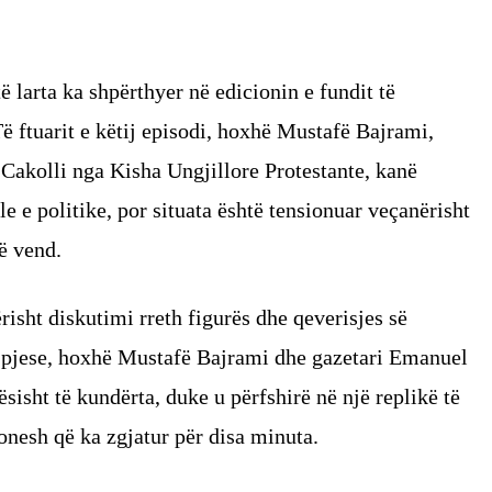
ë larta ka shpërthyer në edicionin e fundit të
ë ftuarit e këtij episodi, hoxhë Mustafë Bajrami,
Cakolli nga Kisha Ungjillore Protestante, kanë
 e politike, por situata është tensionuar veçanërisht
në vend.
risht diskutimi rreth figurës dhe qeverisjes së
j pjese, hoxhë Mustafë Bajrami dhe gazetari Emanuel
isht të kundërta, duke u përfshirë në një replikë të
ionesh që ka zgjatur për disa minuta.