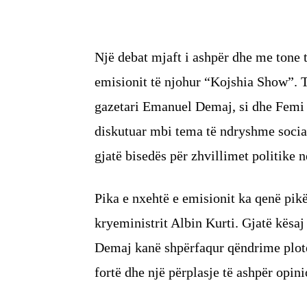
Një debat mjaft i ashpër dhe me tone t
emisionit të njohur “Kojshia Show”. T
gazetari Emanuel Demaj, si dhe Femi 
diskutuar mbi tema të ndryshme sociale
gjatë bisedës për zhvillimet politike 
​Pika e nxehtë e emisionit ka qenë pikë
kryeministrit Albin Kurti. Gjatë kësa
Demaj kanë shpërfaqur qëndrime plotës
fortë dhe një përplasje të ashpër opin