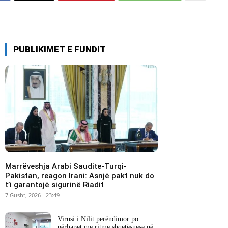
PUBLIKIMET E FUNDIT
Marrëveshja Arabi Saudite-Turqi-
Pakistan, reagon Irani: Asnjë pakt nuk do
t’i garantojë sigurinë Riadit
7 Gusht, 2026 - 23:49
Virusi i Nilit perëndimor po
përhapet me ritme shqetësuese në