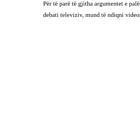
​Për të parë të gjitha argumentet e palë
debati televiziv, mund të ndiqni vide