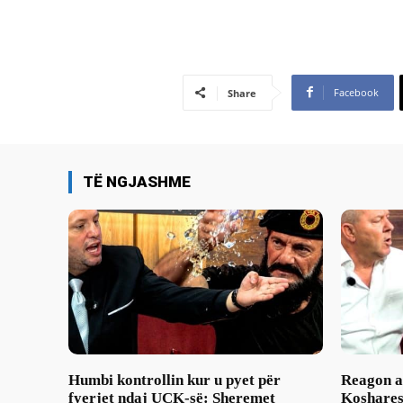
Facebook
Share
TË NGJASHME
Humbi kontrollin kur u pyet për
Reagon as
fyerjet ndaj UÇK-së: Sheremet
Koshares