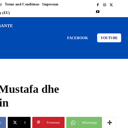
cy
Terms and Conditions
Impresum
cy (EU)
SANTE
FACEBOOK
YOUTUBE
 Mustafa dhe
in
k
X
Pinterest
WhatsApp