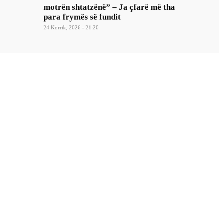
motrën shtatzënë” – Ja çfarë më tha
para frymës së fundit
24 Korrik, 2026 - 21:20