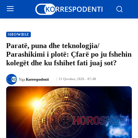
SHOWBIZ
Paratë, puna dhe teknologjia/
Parashikimi i plotë: Çfarë po ju fshehin
kolegët dhe ku fshihet fati juaj sot?
13 Qershor, 2026 - 07:48
Nga
Korrespodenti