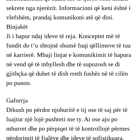
sekrete nga njerëzit. Informacioni që keni është i
vlefshëm, prandaj komunikoni atë që dini.
Binjakët
Ji i hapur ndaj ideve të reja. Konceptet më të
fundit do t’u shtojnë shumë fuqi qëllimeve të tua
në karrierë. Mbaji linjat e komunikimit të hapura
në vend që të mbyllesh dhe të supozosh se di
gjithçka që duhet të dish rreth fushës në të cilën
po punon.
Gaforrja
Dikush po përdor njohuritë e tij ose të saj për të
luajtur një lojë pushteti me ty. Ai ose ajo po
mburret dhe po përpiqet të të kontrollojë përmes
përdorimit të fjalëve dhe ideve të sofistikuara.