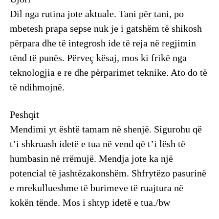
Dil nga rutina jote aktuale. Tani për tani, po
mbetesh prapa sepse nuk je i gatshëm të shikosh
përpara dhe të integrosh ide të reja në regjimin
tënd të punës. Përveç kësaj, mos ki frikë nga
teknologjia e re dhe përparimet teknike. Ato do të
të ndihmojnë.
Peshqit
Mendimi yt është tamam në shenjë. Sigurohu që
t’i shkruash idetë e tua në vend që t’i lësh të
humbasin në rrëmujë. Mendja jote ka një
potencial të jashtëzakonshëm. Shfrytëzo pasurinë
e mrekullueshme të burimeve të ruajtura në
kokën tënde. Mos i shtyp idetë e tua./bw