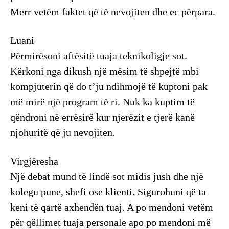
Merr vetëm faktet që të nevojiten dhe ec përpara.
Luani
Përmirësoni aftësitë tuaja teknikoligje sot.
Kërkoni nga dikush një mësim të shpejtë mbi
kompjuterin që do t’ju ndihmojë të kuptoni pak
më mirë një program të ri. Nuk ka kuptim të
qëndroni në errësirë kur njerëzit e tjerë kanë
njohuritë që ju nevojiten.
Virgjëresha
Një debat mund të lindë sot midis jush dhe një
kolegu pune, shefi ose klienti. Sigurohuni që ta
keni të qartë axhendën tuaj. A po mendoni vetëm
për qëllimet tuaja personale apo po mendoni më