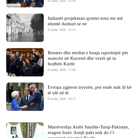
8 Gusht, 2026 - 21:20
Italianët projektuan qytetet tona me më
shumë dashuri se ne
8 Gusht, 2026 - 21:13
Reuters dhe mediat e huaja raportojnë për
seancën në Kuvend dhe vezët që iu
hodhën Kurtit
8 Gusht, 2026 - 17:08
Evropa zgjeron tryezën, por ende nuk di kë
të ulë në të
8 Gusht, 2026 - 10:13
Marrëveshja Arabi Saudite-Turqi-Pakistan,
reagon Irani: Asnjë pakt nuk do t’i
garantojë sigurinë Riadit