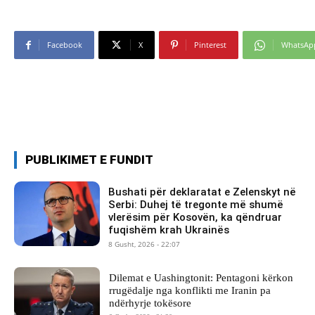
Facebook
X
Pinterest
WhatsAp
PUBLIKIMET E FUNDIT
Bushati për deklaratat e Zelenskyt në
Serbi: Duhej të tregonte më shumë
vlerësim për Kosovën, ka qëndruar
fuqishëm krah Ukrainës
8 Gusht, 2026 - 22:07
Dilemat e Uashingtonit: Pentagoni kërkon
rrugëdalje nga konflikti me Iranin pa
ndërhyrje tokësore