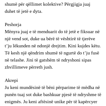
shumë për qëllimet kolektive? Përgjigja juaj
duhet të jetë e dyta.
Peshorja
Mënyra juaj e të menduarit do të jetë e fiksuar në
një vend sot, duke ua bërë të vështirë të tjerëve
t’ju lëkunden në ndonjë drejtim. Kini kujdes këtu.
Të kesh një qëndrim shumë të ngurtë do t’ju fusë
në telashe. Jini të gatshëm të ndryshoni sipas
zhvillimeve përreth jush.
Akrepi
Ju keni mundësinë të bëni përparime të mëdha në
punën tuaj sot duke bashkuar pjesë të ndryshme të
enigmës. Ju keni aftësinë unike për të kapërcyer