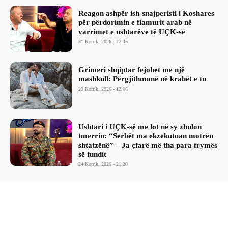
Reagon ashpër ish-snajperisti i Koshares
për përdorimin e flamurit arab në
varrimet e ushtarëve të UÇK-së
31 Korrik, 2026 - 22:45
Grimeri shqiptar fejohet me një
mashkull: Përgjithmonë në krahët e tu
29 Korrik, 2026 - 12:06
Ushtari i UÇK-së me lot në sy zbulon
tmerrin: “Serbët ma ekzekutuan motrën
shtatzënë” – Ja çfarë më tha para frymës
së fundit
24 Korrik, 2026 - 21:20