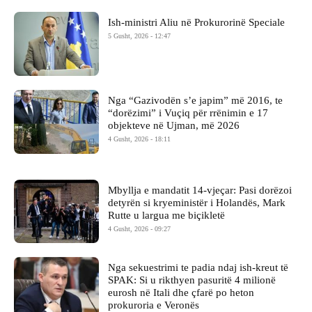
Ish-ministri ​Aliu në Prokurorinë Speciale
5 Gusht, 2026 - 12:47
Nga “Gazivodën s’e japim” më 2016, te
“dorëzimi” i Vuçiq për rrënimin e 17
objekteve në Ujman, më 2026
4 Gusht, 2026 - 18:11
Mbyllja e mandatit 14-vjeçar: Pasi dorëzoi
detyrën si kryeministër i Holandës, Mark
Rutte u largua me biçikletë
4 Gusht, 2026 - 09:27
Nga sekuestrimi te padia ndaj ish-kreut të
SPAK: Si u rikthyen pasuritë 4 milionë
eurosh në Itali dhe çfarë po heton
prokuroria e Veronës