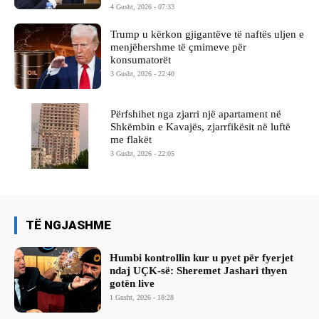
4 Gusht, 2026 - 07:33
Trump u kërkon gjigantëve të naftës uljen e
menjëhershme të çmimeve për
konsumatorët
3 Gusht, 2026 - 22:40
Përfshihet nga zjarri një apartament në
Shkëmbin e Kavajës, zjarrfikësit në luftë
me flakët
3 Gusht, 2026 - 22:05
TË NGJASHME
Humbi kontrollin kur u pyet për fyerjet
ndaj UÇK-së: Sheremet Jashari thyen
gotën live
1 Gusht, 2026 - 18:28