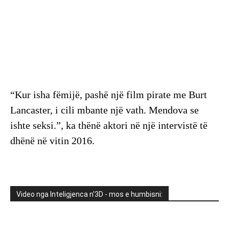
“Kur isha fëmijë, pashë një film pirate me Burt
Lancaster, i cili mbante një vath. Mendova se
ishte seksi.”, ka thënë aktori në një intervistë të
dhënë në vitin 2016.
Video nga Inteligjenca n'3D - mos e humbisni: