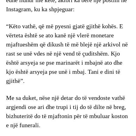
edhe lidhur më këtë, aktori ka bërë një postim në
Instagram, ku ka shpjeguar:
“Këto vathë, që më pyesni gjatë gjithë kohës. E
vërteta është se ato kanë një vlerë monetare
mjaftueshëm që dikush të më blejë një arkivol në
rast se unë vdes në një vend të çuditshëm. Kjo
është arsyeja se pse marinarët i mbajnë ato dhe
kjo është arsyeja pse unë i mbaj. Tani e dini të
gjithë”.
Me sa duket, nëse një detar do të vendoste vathë
argjendi ose ari dhe trupi i tij do të dilte në breg,
bizhuteritë do të mjaftonin për të mbuluar koston
e një funerali.