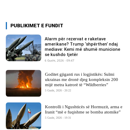
PUBLIKIMET E FUNDIT
Alarm për rezervat e raketave
amerikane? Trump ‘shpërthen’ ndaj
mediave: Kemi më shumë municione
se kushdo tjetër
6 Gusht, 2026 - 09:47
Goditet gjiganti rus i logjistikës: Sulmi
ukrainas me dronë djeg kompleksin 200
mijë metra katrorë të “Wildberries”
5 Gusht, 2026 - 20:22
Kontrolli i Ngushticës së Hormuzit, arma e
Iranit “më e fuqishme se bomba atomike”
5 Gusht, 2026 - 19:31