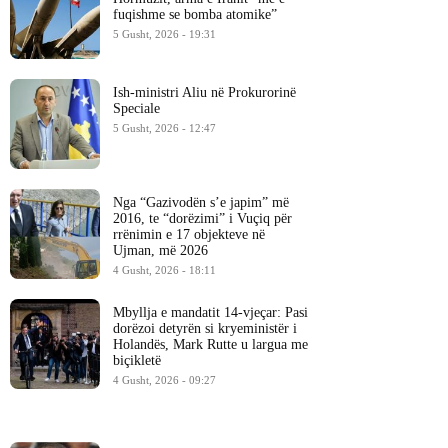
fuqishme se bomba atomike”
5 Gusht, 2026 - 19:31
Ish-ministri ​Aliu në Prokurorinë
Speciale
5 Gusht, 2026 - 12:47
Nga “Gazivodën s’e japim” më
2016, te “dorëzimi” i Vuçiq për
rrënimin e 17 objekteve në
Ujman, më 2026
4 Gusht, 2026 - 18:11
Mbyllja e mandatit 14-vjeçar: Pasi
dorëzoi detyrën si kryeministër i
Holandës, Mark Rutte u largua me
biçikletë
4 Gusht, 2026 - 09:27