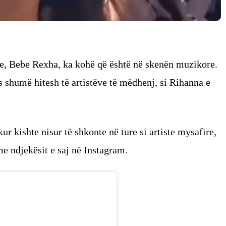
e, Bebe Rexha, ka kohë që është në skenën muzikore.
as shumë hitesh të artistëve të mëdhenj, si Rihanna e
r kishte nisur të shkonte në ture si artiste mysafire,
me ndjekësit e saj në Instagram.