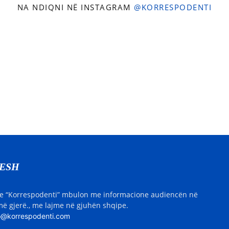
NA NDIQNI NË INSTAGRAM
@KORRESPODENTI
NESH
e “Korrespodenti” mbulon me informacione audiencën në
ë gjerë., me lajme në gjuhën shqipe.
o@korrespodenti.com