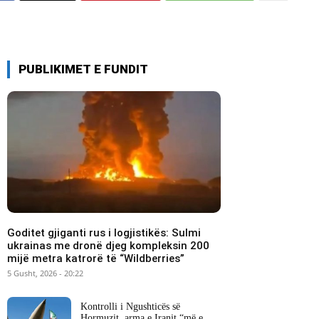
PUBLIKIMET E FUNDIT
Goditet gjiganti rus i logjistikës: Sulmi
ukrainas me dronë djeg kompleksin 200
mijë metra katrorë të “Wildberries”
5 Gusht, 2026 - 20:22
Kontrolli i Ngushticës së
Hormuzit, arma e Iranit “më e