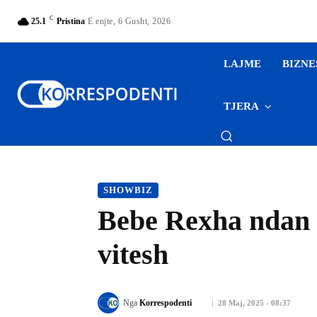
C
25.1
Pristina
E enjte, 6 Gusht, 2026
LAJME
BIZNE
TJERA
SHOWBIZ
Bebe Rexha ndan in
vitesh
Nga
Korrespodenti
28 Maj, 2025 - 08:37