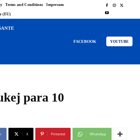
cy
Terms and Conditions
Impresum
cy (EU)
SANTE
FACEBOOK
YOUTUBE
dukej para 10
k
X
Pinterest
WhatsApp