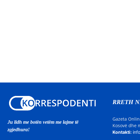
RRETH 
Gazeta Onlin
Ju lidh me botën vetëm me lajme të
Kosovë dhe m
zgjedhura!
Kontakti:
inf