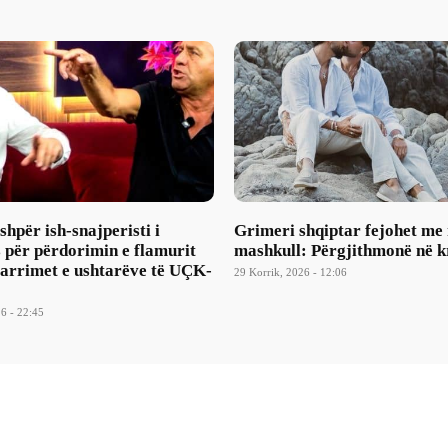
hpër ish-snajperisti i
Grimeri shqiptar fejohet me 
 për përdorimin e flamurit
mashkull: Përgjithmonë në k
varrimet e ushtarëve të UÇK-
29 Korrik, 2026 - 12:06
6 - 22:45