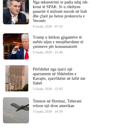
Nga sekuestrimi te padia ndaj ish-
kreut të SPAK: Si u rikthyen
pasuritë 4 milionë eurosh në Itali
dhe çfarë po heton prokuroria e
Veronës
4 Gusht, 2026 - 07:33
Trump u kërkon gjigantëve të
naftës uljen e menjëhershme të
çmimeve për konsumatorët
3 Gusht, 2026 - 22:40
Përfshihet nga zjarri një
apartament në Shkëmbin e
Kavajës, zjarrfikësit në luftë me
flakët
3 Gusht, 2026 - 22:05
Tension në Hormuz, Teherani
rrëzon një dron amerikan
3 Gusht, 2026 - 16:59