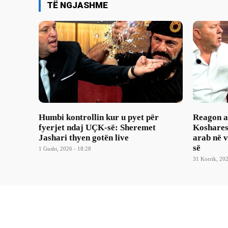
TË NGJASHME
Humbi kontrollin kur u pyet për
Reagon as
fyerjet ndaj UÇK-së: Sheremet
Koshares
Jashari thyen gotën live
arab në 
së
1 Gusht, 2026 - 18:28
31 Korrik, 202