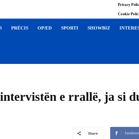
Privacy Poli
Cookie Poli
S
PRÉCIS
OP/ED
SPORTI
SHOWBIZ
INTERE
tervistën e rrallë, ja si 
Faceboo
Share