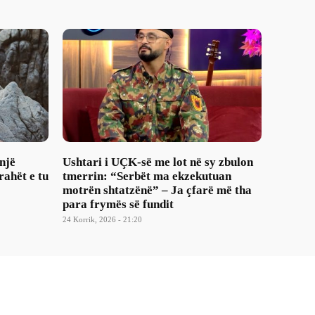
një
Ushtari i UÇK-së me lot në sy zbulon
rahët e tu
tmerrin: “Serbët ma ekzekutuan
motrën shtatzënë” – Ja çfarë më tha
para frymës së fundit
24 Korrik, 2026 - 21:20