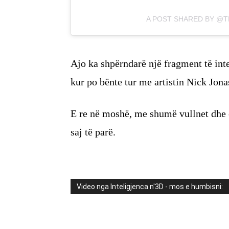
A POST SHARED BY @
Ajo ka shpërndarë një fragment të int
kur po bënte tur me artistin Nick Jona
E re në moshë, me shumë vullnet dhe ë
saj të parë.
Video nga Inteligjenca n'3D - mos e humbisni: