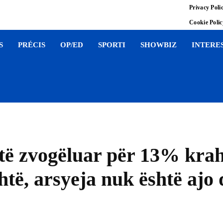
Privacy Poli
Cookie Poli
S
PRÉCIS
OP/ED
SPORTI
SHOWBIZ
INTERE
shtë zvogëluar për 13% kr
htë, arsyeja nuk është ajo