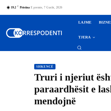
C
19.2
Pristina
E premte, 7 Gusht, 2026
LAJME
BIZNE
TJERA
SHKENCË
Truri i njeriut ë
paraardhësit e las
mendojnë