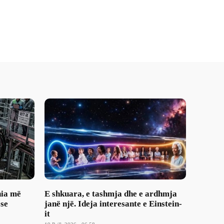
nia më
E shkuara, e tashmja dhe e ardhmja
 se
janë një. Ideja interesante e Einstein-
it