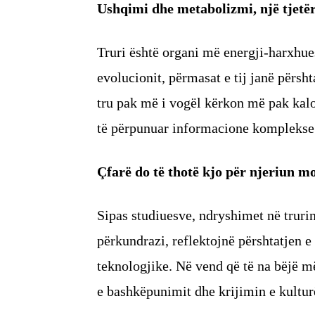
Ushqimi dhe metabolizmi, një tjetër
Truri është organi më energji-harxhues 
evolucionit, përmasat e tij janë përsh
tru pak më i vogël kërkon më pak kalor
të përpunuar informacione komplekse d
Çfarë do të thotë kjo për njeriun m
Sipas studiuesve, ndryshimet në trurin
përkundrazi, reflektojnë përshtatjen e
teknologjike. Në vend që të na bëjë m
e bashkëpunimit dhe krijimin e kultu