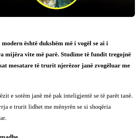
t modern është dukshëm më i vogël se ai i
a mijëra vite më parë. Studime të fundit tregojnë
asat mesatare të trurit njerëzor janë zvogëluar me
ëzit e sotëm janë më pak inteligjentë se të parët tanë.
rrja e trurit lidhet me mënyrën se si shoqëria
ar.
e madhe