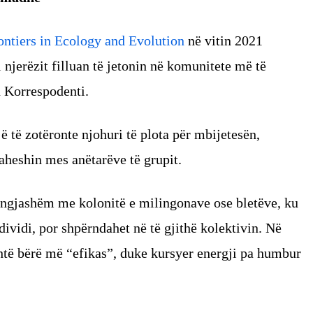
ontiers in Ecology and Evolution
në vitin 2021
i njerëzit filluan të jetonin në komunitete më të
 Korrespodenti.
ë të zotëronte njohuri të plota për mbijetesën,
daheshin mes anëtarëve të grupit.
 ngjashëm me kolonitë e milingonave ose bletëve, ku
ividi, por shpërndahet në të gjithë kolektivin. Në
shtë bërë më “efikas”, duke kursyer energji pa humbur