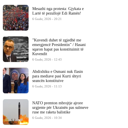
Mesazhi nga protesta: Gjykata e
Lartë të pezullojë Edi Ramën!
6 Gusht, 2026 - 20:21
​”Kuvendi duhet të zgjedhë me
emergjencë Presidentin” / Hasani
sqaron hapat pas konstituimit të
Kuvendit
6 Gusht, 2026 - 12:43
Abdixhiku e Osmani nuk flasin
para mediave pasi Kurti shtyri
seancën konstituive
6 Gusht, 2026 - 11:13
NATO premton mbrojtje ajrore
urgjente për Ukrainën pas sulmeve
ruse me raketa balistike
6 Gusht, 2026 - 10:34