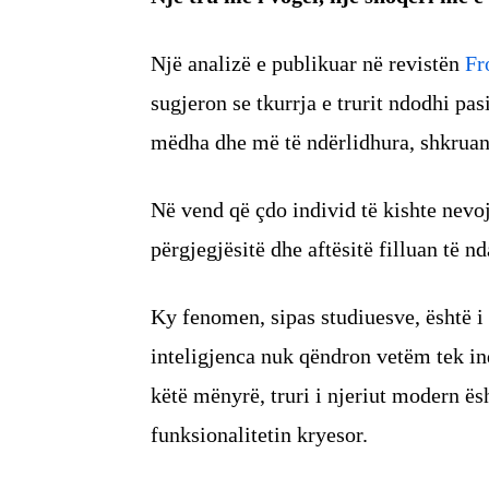
Një analizë e publikuar në revistën
Fr
sugjeron se tkurrja e trurit ndodhi pas
mëdha dhe më të ndërlidhura, shkruan
Në vend që çdo individ të kishte nevoj
përgjegjësitë dhe aftësitë filluan të n
Ky fenomen, sipas studiuesve, është i
inteligjenca nuk qëndron vetëm tek ind
këtë mënyrë, truri i njeriut modern ë
funksionalitetin kryesor.