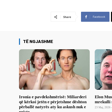
Facebook
Share
TË NGJASHME
Ironia e pavdekshmërisë: Miliarderi
Elon Musk
që kërkoi jetën e përjetshme dështon
mrekulli 
përballë natyrës aty ku askush nuk e
23 Maj, 2026 
priste