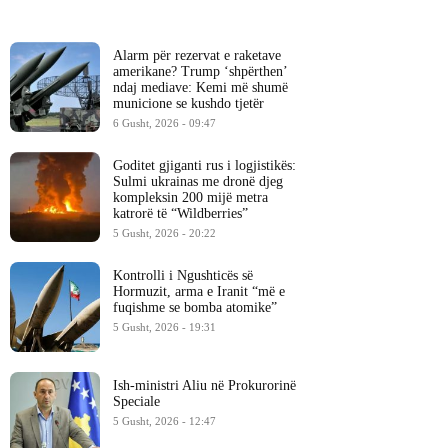
Alarm për rezervat e raketave
amerikane? Trump ‘shpërthen’
ndaj mediave: Kemi më shumë
municione se kushdo tjetër
6 Gusht, 2026 - 09:47
Goditet gjiganti rus i logjistikës:
Sulmi ukrainas me dronë djeg
kompleksin 200 mijë metra
katrorë të “Wildberries”
5 Gusht, 2026 - 20:22
Kontrolli i Ngushticës së
Hormuzit, arma e Iranit “më e
fuqishme se bomba atomike”
5 Gusht, 2026 - 19:31
Ish-ministri ​Aliu në Prokurorinë
Speciale
5 Gusht, 2026 - 12:47