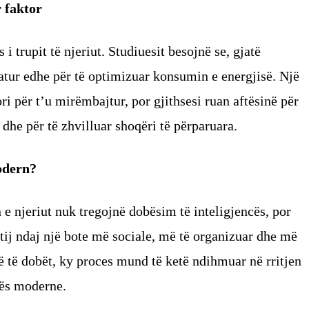
 faktor
i trupit të njeriut. Studiuesit besojnë se, gjatë
tatur edhe për të optimizuar konsumin e energjisë. Një
i për t’u mirëmbajtur, por gjithsesi ruan aftësinë për
he për të zhvilluar shoqëri të përparuara.
odern?
 e njeriut nuk tregojnë dobësim të inteligjencës, por
 tij ndaj një bote më sociale, më të organizuar dhe më
ë të dobët, ky proces mund të ketë ndihmuar në rritjen
rës moderne.