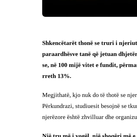
Shkencëtarët thonë se truri i njeriu
paraardhësve tanë që jetuan dhjetër
se, në 100 mijë vitet e fundit, përm
rreth 13%.
Megjithatë, kjo nuk do të thotë se njer
Përkundrazi, studiuesit besojnë se tku
njerëzore është zhvilluar dhe organizu
Një tru më i vogël, një shoqëri më 