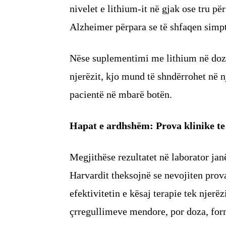
nivelet e lithium-it në gjak ose tru për
Alzheimer përpara se të shfaqen simp
Nëse suplementimi me lithium në doza 
njerëzit, kjo mund të shndërrohet në 
pacientë në mbarë botën.
Hapat e ardhshëm: Prova klinike te 
Megjithëse rezultatet në laborator jan
Harvardit theksojnë se nevojiten prova
efektivitetin e kësaj terapie tek njerëz
çrregullimeve mendore, por doza, form