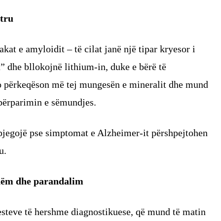
tru
kat e amyloidit – të cilat janë një tipar kryesor i
” dhe bllokojnë lithium-in, duke e bërë të
jo përkeqëson më tej mungesën e mineralit dhe mund
t përparimin e sëmundjes.
hpjegojë pse simptomat e Alzheimer-it përshpejtohen
u.
hëm dhe parandalim
esteve të hershme diagnostikuese, që mund të matin