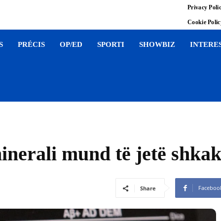
Privacy Poli
Cookie Poli
S
PRÉCIS
OP/ED
SPORTI
SHOWBIZ
INTERE
nerali mund të jetë shkakt
Faceboo
Share