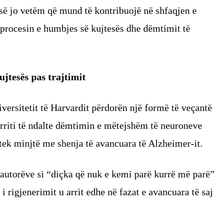
së jo vetëm që mund të kontribuojë në shfaqjen e
procesin e humbjes së kujtesës dhe dëmtimit të
jtesës pas trajtimit
iversitetit të Harvardit përdorën një formë të veçantë
 arriti të ndalte dëmtimin e mëtejshëm të neuroneve
 tek minjtë me shenja të avancuara të Alzheimer-it.
j autorëve si “diçka që nuk e kemi parë kurrë më parë”
i rigjenerimit u arrit edhe në fazat e avancuara të saj