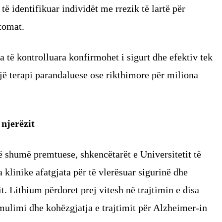
 të identifikuar individët me rrezik të lartë për
tomat.
të kontrolluara konfirmohet i sigurt dhe efektiv tek
një terapi parandaluese ose rikthimore për miliona
njerëzit
ë shumë premtuese, shkencëtarët e Universitetit të
 klinike afatgjata për të vlerësuar sigurinë dhe
it. Lithium përdoret prej vitesh në trajtimin e disa
ulimi dhe kohëzgjatja e trajtimit për Alzheimer-in