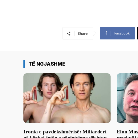
Facebook
Share
TË NGJASHME
Ironia e pavdekshmërisë: Miliarderi
Elon Musk
që kërkoi jetën e përjetshme dështon
mrekulli 