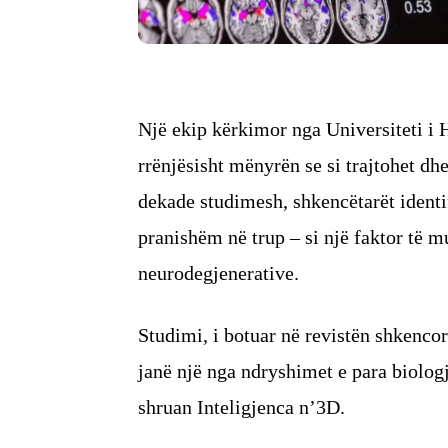
Një ekip kërkimor nga Universiteti i 
rrënjësisht mënyrën se si trajtohet d
dekade studimesh, shkencëtarët identi
pranishëm në trup – si një faktor të 
neurodegjenerative.
Studimi, i botuar në revistën shkenco
janë një nga ndryshimet e para biologj
shruan Inteligjenca n’3D.