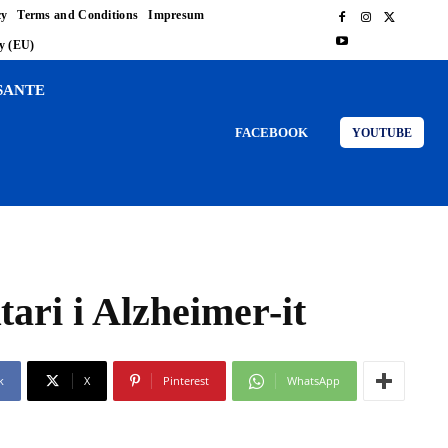
cy
Terms and Conditions
Impresum
cy (EU)
SANTE
FACEBOOK
YOUTUBE
ari i Alzheimer-it
k
X
Pinterest
WhatsApp