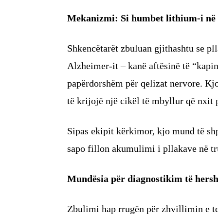
Mekanizmi: Si humbet lithium-i në 
Shkencëtarët zbuluan gjithashtu se plla
Alzheimer-it – kanë aftësinë të “kapin
papërdorshëm për qelizat nervore. K
të krijojë një cikël të mbyllur që nxi
Sipas ekipit kërkimor, kjo mund të s
sapo fillon akumulimi i pllakave në tr
Mundësia për diagnostikim të hers
Zbulimi hap rrugën për zhvillimin e t