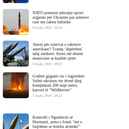
NATO premton mbrojtje ajrore
urgjente për Ukrainën pas sulmeve
ruse me raketa balistike
6 Gusht, 2026 - 10:34
Alarm për rezervat e raketave
amerikane? Trump ‘shpërthen’
ndaj mediave: Kemi më shumë
municione se kushdo tjetër
6 Gusht, 2026 - 09:47
Goditet gjiganti rus i logjistikës:
Sulmi ukrainas me dronë djeg
kompleksin 200 mijë metra
katrorë të “Wildberries”
5 Gusht, 2026 - 20:22
Kontrolli i Ngushticës së
Hormuzit, arma e Iranit “më e
fuqishme se bomba atomike”