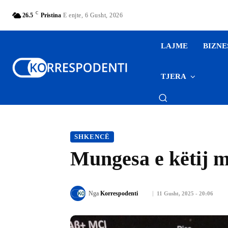
C
26.5
Pristina
E enjte, 6 Gusht, 2026
LAJME
BIZNE
TJERA
SHKENCË
Mungesa e këtij mi
Nga
Korrespodenti
11 Gusht, 2025 - 20:06