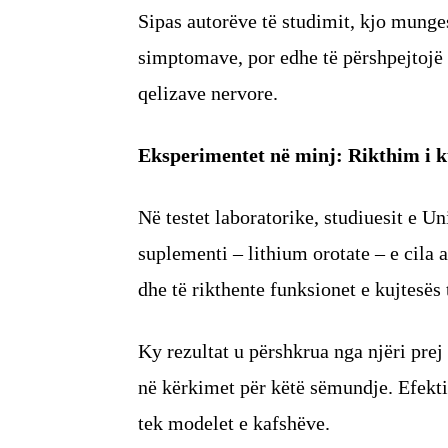
Sipas autorëve të studimit, kjo munge
simptomave, por edhe të përshpejtojë 
qelizave nervore.
Eksperimentet në minj: Rikthim i ku
Në testet laboratorike, studiuesit e Un
suplementi – lithium orotate – e cila
dhe të rikthente funksionet e kujtesës
Ky rezultat u përshkrua nga njëri pre
në kërkimet për këtë sëmundje. Efekti 
tek modelet e kafshëve.