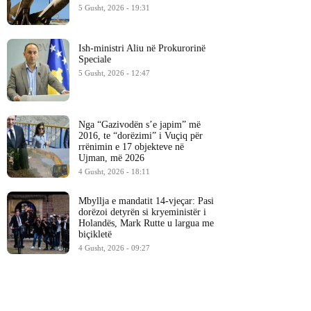
5 Gusht, 2026 - 19:31
Ish-ministri ​Aliu në Prokurorinë
Speciale
5 Gusht, 2026 - 12:47
Nga “Gazivodën s’e japim” më
2016, te “dorëzimi” i Vuçiq për
rrënimin e 17 objekteve në
Ujman, më 2026
4 Gusht, 2026 - 18:11
Mbyllja e mandatit 14-vjeçar: Pasi
dorëzoi detyrën si kryeministër i
Holandës, Mark Rutte u largua me
biçikletë
4 Gusht, 2026 - 09:27