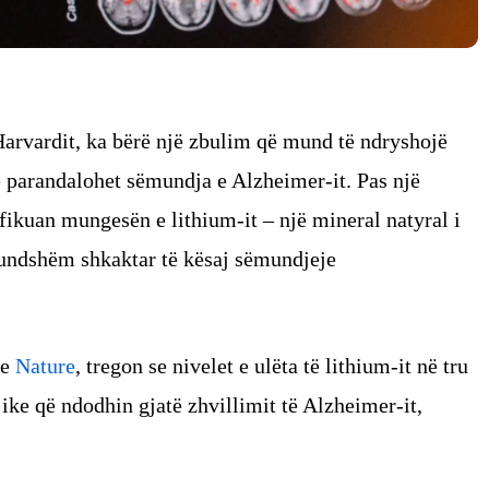
Harvardit, ka bërë një zbulim që mund të ndryshojë
he parandalohet sëmundja e Alzheimer-it. Pas një
fikuan mungesën e lithium-it – një mineral natyral i
mundshëm shkaktar të kësaj sëmundjeje
re
Nature
, tregon se nivelet e ulëta të lithium-it në tru
ike që ndodhin gjatë zhvillimit të Alzheimer-it,