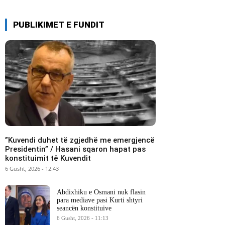
PUBLIKIMET E FUNDIT
​”Kuvendi duhet të zgjedhë me emergjencë
Presidentin” / Hasani sqaron hapat pas
konstituimit të Kuvendit
6 Gusht, 2026 - 12:43
Abdixhiku e Osmani nuk flasin
para mediave pasi Kurti shtyri
seancën konstituive
6 Gusht, 2026 - 11:13