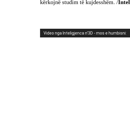
kërkojnë studim të kujdesshëm. /
Inte
Video nga Inteligjenca n'3D - mos e humbisni: