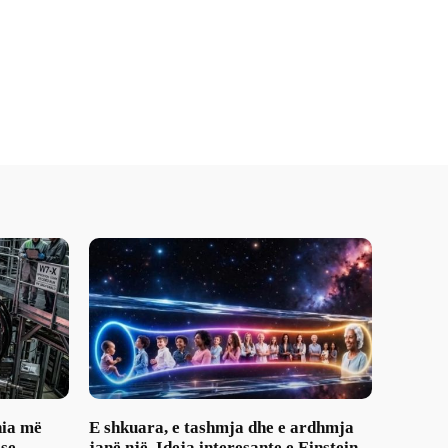
nia më
E shkuara, e tashmja dhe e ardhmja
 se
janë një. Ideja interesante e Einstein-