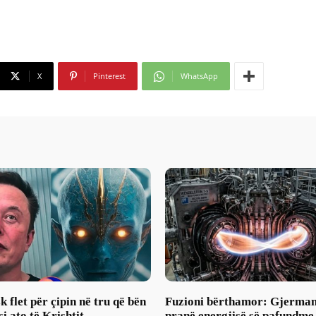
X
Pinterest
WhatsApp
 flet për çipin në tru që bën
Fuzioni bërthamor: Gjerma
si ato të Krishtit
pranë energjisë së pafundme