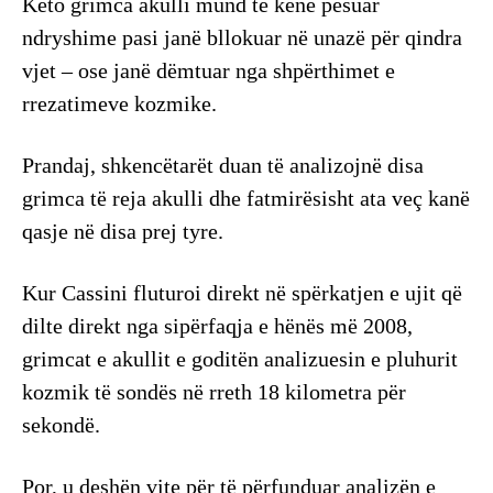
Këto grimca akulli mund të kenë pësuar
ndryshime pasi janë bllokuar në unazë për qindra
vjet – ose janë dëmtuar nga shpërthimet e
rrezatimeve kozmike.
Prandaj, shkencëtarët duan të analizojnë disa
grimca të reja akulli dhe fatmirësisht ata veç kanë
qasje në disa prej tyre.
Kur Cassini fluturoi direkt në spërkatjen e ujit që
dilte direkt nga sipërfaqja e hënës më 2008,
grimcat e akullit e goditën analizuesin e pluhurit
kozmik të sondës në rreth 18 kilometra për
sekondë.
Por, u deshën vite për të përfunduar analizën e