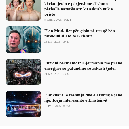
kërkoi jetën e përjetshme dështon
përballë natyrës aty ku askush nuk e
priste
8 Korrik, 2026 - 08:24
Elon Musk flet për çipin në tru që bën
mrekulli si ato të Krishtit
23 Maj, 2026 - 09:21
Fuzioni bërthamor: Gjermania më pranë
energjisë së pafundme se askush tjetër
21 Maj, 2026 - 23:37
E shkuara, e tashmja dhe e ardhmja janë
një. Ideja interesante e Einstein-it
19 Prill, 2026 - 06:58