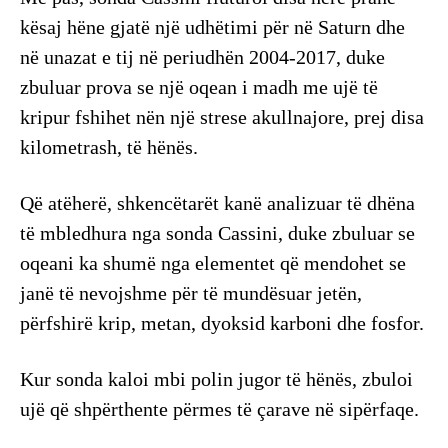
kësaj hëne gjatë një udhëtimi për në Saturn dhe
në unazat e tij në periudhën 2004-2017, duke
zbuluar prova se një oqean i madh me ujë të
kripur fshihet nën një strese akullnajore, prej disa
kilometrash, të hënës.
Që atëherë, shkencëtarët kanë analizuar të dhëna
të mbledhura nga sonda Cassini, duke zbuluar se
oqeani ka shumë nga elementet që mendohet se
janë të nevojshme për të mundësuar jetën,
përfshirë krip, metan, dyoksid karboni dhe fosfor.
Kur sonda kaloi mbi polin jugor të hënës, zbuloi
ujë që shpërthente përmes të çarave në sipërfaqe.