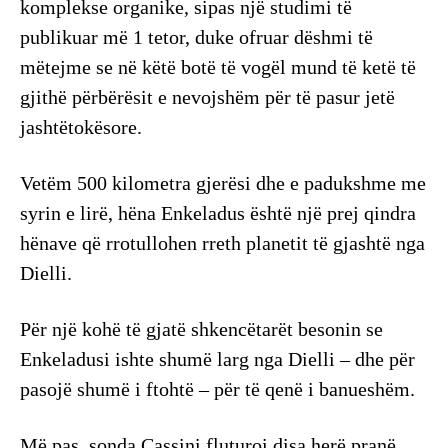
komplekse organike, sipas një studimi të
publikuar më 1 tetor, duke ofruar dëshmi të
mëtejme se në këtë botë të vogël mund të ketë të
gjithë përbërësit e nevojshëm për të pasur jetë
jashtëtokësore.
Vetëm 500 kilometra gjerësi dhe e padukshme me
syrin e lirë, hëna Enkeladus është një prej qindra
hënave që rrotullohen rreth planetit të gjashtë nga
Dielli.
Për një kohë të gjatë shkencëtarët besonin se
Enkeladusi ishte shumë larg nga Dielli – dhe për
pasojë shumë i ftohtë – për të qenë i banueshëm.
Më pas, sonda Cassini fluturoi disa herë pranë