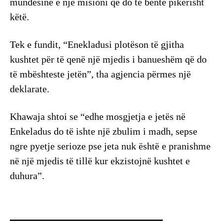
mundësinë e një misioni që do të bënte pikërisht
këtë.
Tek e fundit, “Enekladusi plotëson të gjitha
kushtet për të qenë një mjedis i banueshëm që do
të mbështeste jetën”, tha agjencia përmes një
deklarate.
Khawaja shtoi se “edhe mosgjetja e jetës në
Enkeladus do të ishte një zbulim i madh, sepse
ngre pyetje serioze pse jeta nuk është e pranishme
në një mjedis të tillë kur ekzistojnë kushtet e
duhura”.