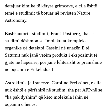
detajuar kimike të këtyre grimcave, e cila është
temë e studimit të botuar në revistën Nature
Astronomy.
Bashkautori i studimit, Frank Postberg, tha se
studimi dëshmon se “molekulat komplekse
organike që detektoi Cassini në unazën E të
Saturnit nuk janë vetëm produkt i ekspozimit të
gjatë në hapësirë, por janë lehtësisht të pranishme
në oqeanin e Enkeladusit”.
Astrokimistja franceze, Caroline Freissinet, e cila
nuk është e përfshirë në studim, tha për AFP-në se
“ka pak dyshim” që këto molekula ishin në
oqeanin e hënës.