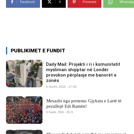
Facebook
X
Pinterest
WhatsAp
PUBLIKIMET E FUNDIT
Daily Mail: Projekti i ri i komunitetit
mysliman shqiptar në Londër
provokon përplasje me banorët e
zonës
6 Gusht, 2026 - 21:56
Mesazhi nga protesta: Gjykata e Lartë të
pezullojë Edi Ramën!
6 Gusht, 2026 - 20:21