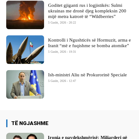
Goditet gjiganti rus i logjistikës: Sulmi
ukrainas me dronë djeg kompleksin 200
mijë metra katrorë të “Wildberries”
5 Gusht, 2026 - 20:22
Kontrolli i Ngushticës së Hormuzit, arma e
Iranit “më e fuqishme se bomba atomike”
5 Gusht, 2026 - 19:31
Ish-ministri ​Aliu në Prokurorinë Speciale
5 Gusht, 2026 - 12:47
TË NGJASHME
Ironia e pavdekshmërisë: Miliarderi që