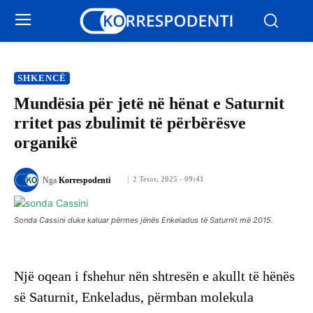
SHKENCË
Mundësia për jetë në hënat e Saturnit
rritet pas zbulimit të përbërësve
organikë
2 Tetor, 2025 - 09:41
Nga
Korrespodenti
Sonda Cassini duke kaluar përmes jënës Enkeladus të Saturnit më 2015.
Një oqean i fshehur nën shtresën e akullt të hënës
së Saturnit, Enkeladus, përmban molekula