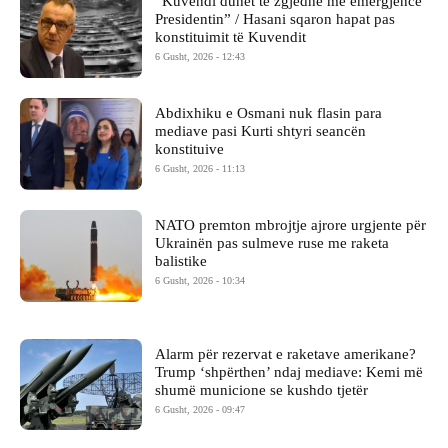
​”Kuvendi duhet të zgjedhë me emergjencë
Presidentin” / Hasani sqaron hapat pas
konstituimit të Kuvendit
6 Gusht, 2026 - 12:43
Abdixhiku e Osmani nuk flasin para
mediave pasi Kurti shtyri seancën
konstituive
6 Gusht, 2026 - 11:13
NATO premton mbrojtje ajrore urgjente për
Ukrainën pas sulmeve ruse me raketa
balistike
6 Gusht, 2026 - 10:34
Alarm për rezervat e raketave amerikane?
Trump ‘shpërthen’ ndaj mediave: Kemi më
shumë municione se kushdo tjetër
6 Gusht, 2026 - 09:47