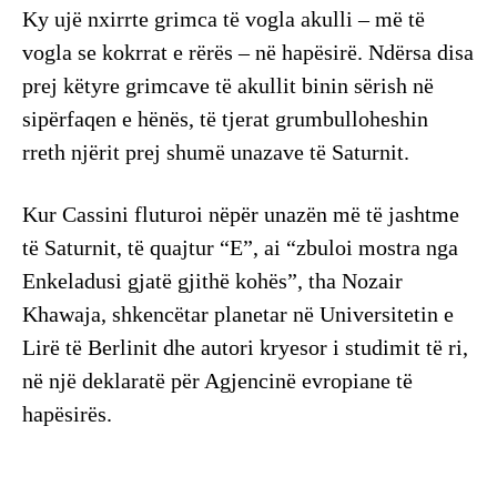
Ky ujë nxirrte grimca të vogla akulli – më të
vogla se kokrrat e rërës – në hapësirë. Ndërsa disa
prej këtyre grimcave të akullit binin sërish në
sipërfaqen e hënës, të tjerat grumbulloheshin
rreth njërit prej shumë unazave të Saturnit.
Kur Cassini fluturoi nëpër unazën më të jashtme
të Saturnit, të quajtur “E”, ai “zbuloi mostra nga
Enkeladusi gjatë gjithë kohës”, tha Nozair
Khawaja, shkencëtar planetar në Universitetin e
Lirë të Berlinit dhe autori kryesor i studimit të ri,
në një deklaratë për Agjencinë evropiane të
hapësirës.