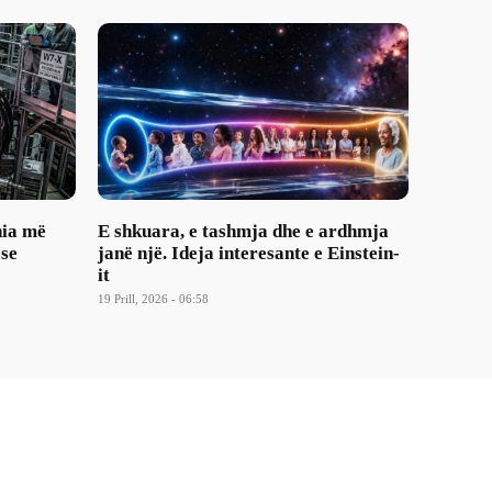
nia më
E shkuara, e tashmja dhe e ardhmja
 se
janë një. Ideja interesante e Einstein-
it
19 Prill, 2026 - 06:58