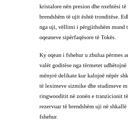
kristalore nën presion dhe nxehtësi t
brendshëm të ujit është tronditëse. E
nga uji, vëllimi i përgjithshëm mund t
oqeaneve sipërfaqësore të Tokës.
Ky oqean i fshehur u zbulua përmes an
valët goditëse nga tërmetet udhëtojnë 
mënyrë delikate kur kalojnë nëpër sh
të leximeve sizmike dhe studimeve mi
ringwooditit në zonën e tranzicionit t
rezervuar të brendshëm uji në shkallë 
fshehur.