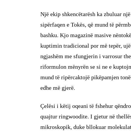
Një ekip shkencëtarësh ka zbuluar një 
sipërfaqen e Tokës, që mund të përmba
bashku. Kjo magazinë masive nëntokës
kuptimin tradicional por më tepër, ujë 
ngjashëm me sfungjerin i varrosur the
riformulon mënyrën se si ne e kuptojm
mund të ripërcaktojë pikëpamjen tonë 
edhe më gjerë.
Çelësi i këtij oqeani të fshehur qëndro
quajtur ringwoodite. I gjetur në thellë
mikroskopik, duke bllokuar molekulat e