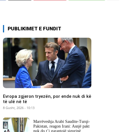
PUBLIKIMET E FUNDIT
Evropa zgjeron tryezën, por ende nuk di kë
të ulë në të
8 Gusht, 2026 - 10:13
Marrëveshja Arabi Saudite-Turqi-
Pakistan, reagon Irani: Asnjë pakt
nuk do t’i garantojë sigurinë