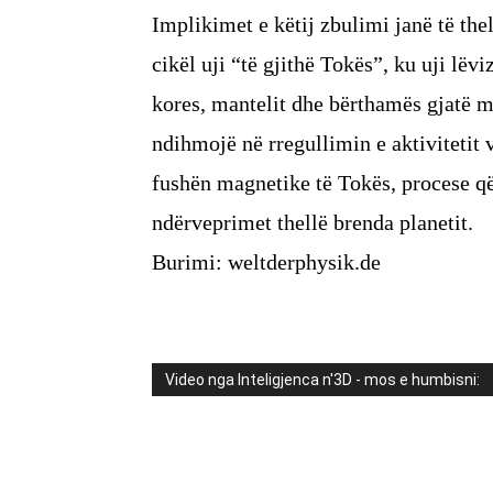
Implikimet e këtij zbulimi janë të the
cikël uji “të gjithë Tokës”, ku uji lëv
kores, mantelit dhe bërthamës gjatë m
ndihmojë në rregullimin e aktivitetit
fushën magnetike të Tokës, procese që
ndërveprimet thellë brenda planetit.
Burimi: weltderphysik.de
Video nga Inteligjenca n'3D - mos e humbisni: