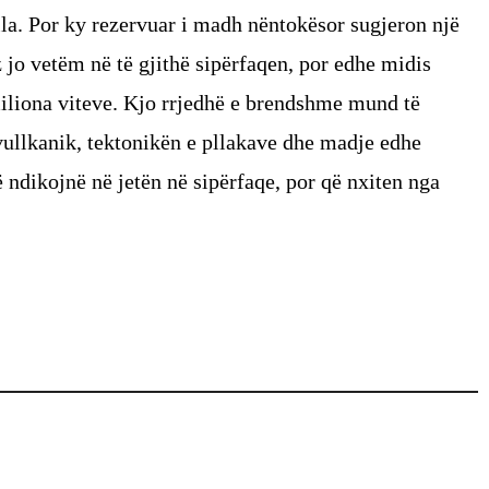
lla. Por ky rezervuar i madh nëntokësor sugjeron një
iz jo vetëm në të gjithë sipërfaqen, por edhe midis
iliona viteve. Kjo rrjedhë e brendshme mund të
 vullkanik, tektonikën e pllakave dhe madje edhe
 ndikojnë në jetën në sipërfaqe, por që nxiten nga