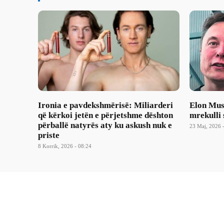
Ironia e pavdekshmërisë: Miliarderi
Elon Musk
që kërkoi jetën e përjetshme dështon
mrekulli 
përballë natyrës aty ku askush nuk e
23 Maj, 2026 
priste
8 Korrik, 2026 - 08:24