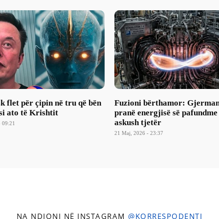
 flet për çipin në tru që bën
Fuzioni bërthamor: Gjerma
si ato të Krishtit
pranë energjisë së pafundme
askush tjetër
- 09:21
21 Maj, 2026 - 23:37
NA NDIQNI NË INSTAGRAM
@KORRESPODENTI