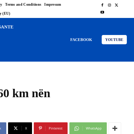
cy
Terms and Conditions
Impresum
cy (EU)
SANTE
FACEBOOK
YOUTUBE
660 km nën
k
X
Pinterest
WhatsApp