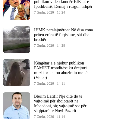
publikon video kundër BIK-ut e
Ipeshkvisë, Demaj i reagon ashpër
7 Gusht, 2026 - 16:24
IHMK paralajmëron: Në disa zona
priten erëra të fuqishme, shi dhe
breshër
7 Gusht, 2026 - 14:28
Këngëtarja e njohur publikon
PAMJET tronditëse ku drejtori
muzikor tenton abuzimin me të
(Video)
7 Gusht, 2026 - 14:11
Blerim Latifi: Një ditë do të
vajtojmë për shqiptarët në
Maqedoni, siç vajtojmë sot për
shqiptarët e Novi Pazarit
7 Gusht, 2026 - 11:14