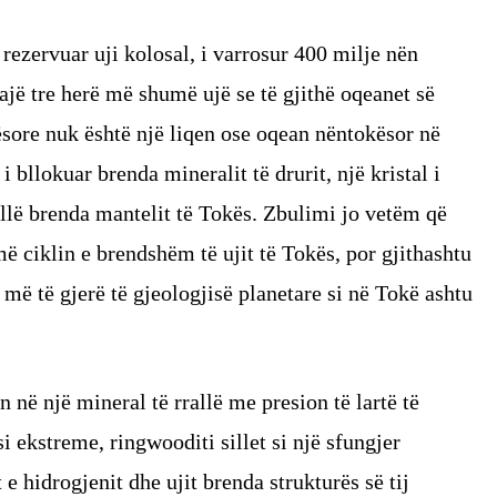
rezervuar uji kolosal, i varrosur 400 milje nën
jë tre herë më shumë ujë se të gjithë oqeanet së
ore nuk është një liqen ose oqean nëntokësor në
i bllokuar brenda mineralit të drurit, një kristal i
llë brenda mantelit të Tokës. Zbulimi jo vetëm që
ë ciklin e brendshëm të ujit të Tokës, por gjithashtu
më të gjerë të gjeologjisë planetare si në Tokë ashtu
n në një mineral të rrallë me presion të lartë të
si ekstreme, ringwooditi sillet si një sfungjer
 hidrogjenit dhe ujit brenda strukturës së tij