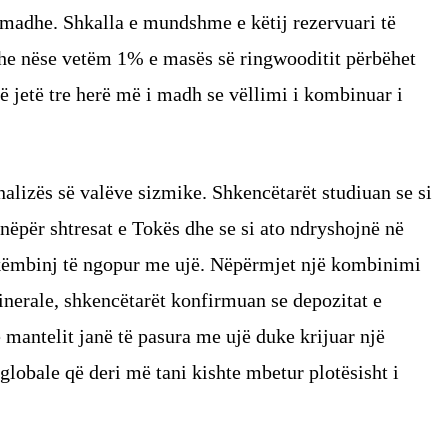
ë madhe. Shkalla e mundshme e këtij rezervuari të
dhe nëse vetëm 1% e masës së ringwooditit përbëhet
ë jetë tre herë më i madh se vëllimi i kombinuar i
alizës së valëve sizmike. Shkencëtarët studiuan se si
nëpër shtresat e Tokës dhe se si ato ndryshojnë në
këmbinj të ngopur me ujë. Nëpërmjet një kombinimi
nerale, shkencëtarët konfirmuan se depozitat e
ë mantelit janë të pasura me ujë duke krijuar një
globale që deri më tani kishte mbetur plotësisht i