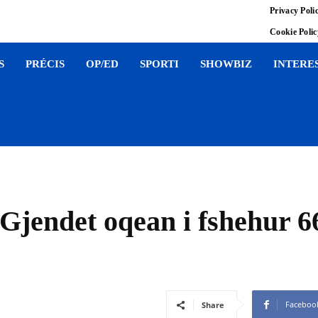
Privacy Poli
Cookie Poli
S
PRÉCIS
OP/ED
SPORTI
SHOWBIZ
INTERE
Gjendet oqean i fshehur 
Faceboo
Share