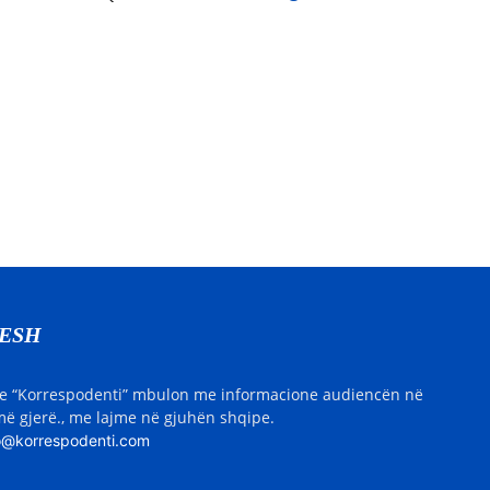
NESH
e “Korrespodenti” mbulon me informacione audiencën në
ë gjerë., me lajme në gjuhën shqipe.
o@korrespodenti.com