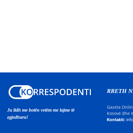
RRETH 
Gazeta Onlin
Ju lidh me botën vetëm me lajme të
Kosovë dhe m
zgjedhura!
Kontakti:
inf