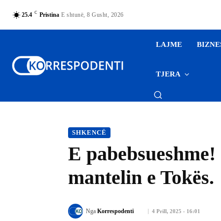
C
25.4
Pristina
E shtunë, 8 Gusht, 2026
LAJME
BIZNE
TJERA
SHKENCË
E pabebsueshme! 
mantelin e Tokës.
Nga
Korrespodenti
4 Prill, 2025 - 16:01