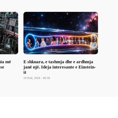
nia më
E shkuara, e tashmja dhe e ardhmja
 se
janë një. Ideja interesante e Einstein-
it
19 Prill, 2026 - 06:58