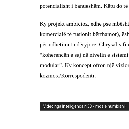
potencialisht i banueshëm. Këtu do të
Ky projekt ambicioz, edhe pse mbështe
komercialë të fusionit bërthamor), ës
për udhëtimet ndëryjore. Chrysalis fi
“koherencën e saj në nivelin e sistemit
modular”. Ky koncept ofron një vizion
kozmos./Korrespodenti.
Video nga Inteligjenca n'3D - mos e humbisni: