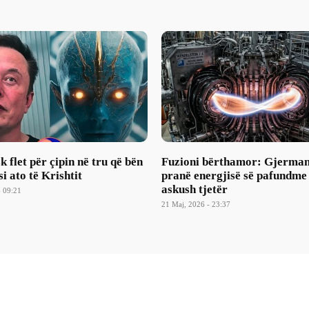
 flet për çipin në tru që bën
Fuzioni bërthamor: Gjerma
si ato të Krishtit
pranë energjisë së pafundme
askush tjetër
- 09:21
21 Maj, 2026 - 23:37