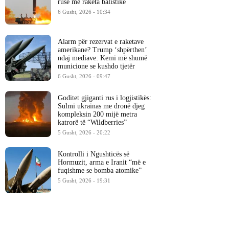
ruse me raketa balistike
6 Gusht, 2026 - 10:34
Alarm për rezervat e raketave
amerikane? Trump ‘shpërthen’
ndaj mediave: Kemi më shumë
municione se kushdo tjetër
6 Gusht, 2026 - 09:47
Goditet gjiganti rus i logjistikës:
Sulmi ukrainas me dronë djeg
kompleksin 200 mijë metra
katrorë të “Wildberries”
5 Gusht, 2026 - 20:22
Kontrolli i Ngushticës së
Hormuzit, arma e Iranit “më e
fuqishme se bomba atomike”
5 Gusht, 2026 - 19:31