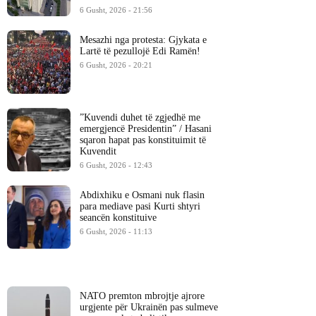
6 Gusht, 2026 - 21:56
Mesazhi nga protesta: Gjykata e
Lartë të pezullojë Edi Ramën!
6 Gusht, 2026 - 20:21
​”Kuvendi duhet të zgjedhë me
emergjencë Presidentin” / Hasani
sqaron hapat pas konstituimit të
Kuvendit
6 Gusht, 2026 - 12:43
Abdixhiku e Osmani nuk flasin
para mediave pasi Kurti shtyri
seancën konstituive
6 Gusht, 2026 - 11:13
NATO premton mbrojtje ajrore
urgjente për Ukrainën pas sulmeve