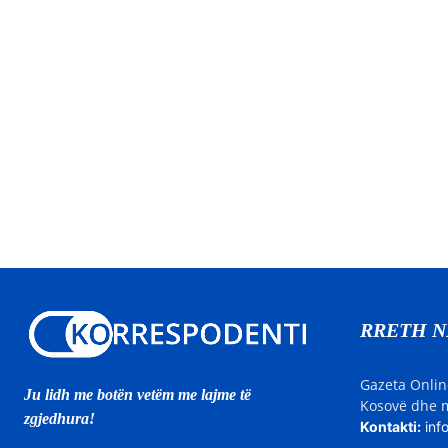
RRETH 
Gazeta Onlin
Ju lidh me botën vetëm me lajme të
Kosovë dhe m
zgjedhura!
Kontakti:
inf