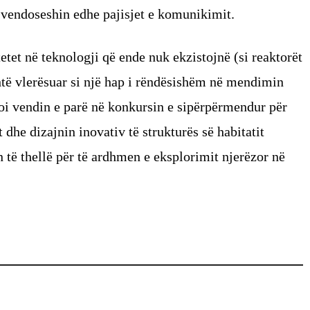
 vendoseshin edhe pajisjet e komunikimit.
tet në teknologji që ende nuk ekzistojnë (si reaktorët
htë vlerësuar si një hap i rëndësishëm në mendimin
toi vendin e parë në konkursin e sipërpërmendur për
 dhe dizajnin inovativ të strukturës së habitatit
 të thellë për të ardhmen e eksplorimit njerëzor në