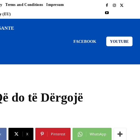
cy
Terms and Conditions
Impresum
cy (EU)
SANTE
FACEBOOK
YOUTUBE
Që do të Dërgojë
k
X
Pinterest
WhatsApp