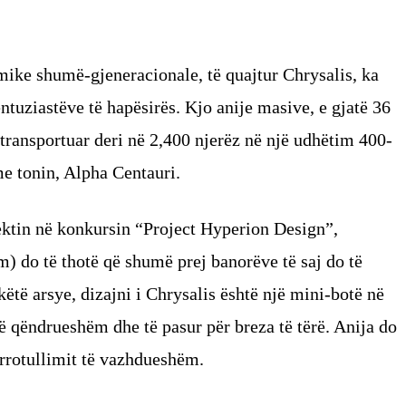
mike shumë-gjeneracionale, të quajtur Chrysalis, ka
tuziastëve të hapësirës. Kjo anije masive, e gjatë 36
 transportuar deri në 2,400 njerëz në një udhëtim 400-
 me tonin, Alpha Centauri.
ektin në konkursin “Project Hyperion Design”,
km) do të thotë që shumë prej banorëve të saj do të
këtë arsye, dizajni i Chrysalis është një mini-botë në
të qëndrueshëm dhe të pasur për breza të tërë. Anija do
s rrotullimit të vazhdueshëm.