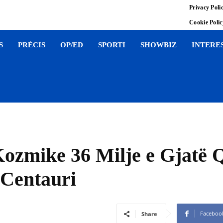
Privacy Poli
Cookie Poli
S
PRÉCIS
OP/ED
SPORTI
SHOWBIZ
INTERE
Kozmike 36 Milje e Gjatë 
 Centauri
Faceboo
Share