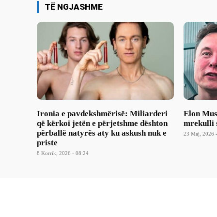
TË NGJASHME
Ironia e pavdekshmërisë: Miliarderi
Elon Musk
që kërkoi jetën e përjetshme dështon
mrekulli 
përballë natyrës aty ku askush nuk e
23 Maj, 2026 
priste
8 Korrik, 2026 - 08:24