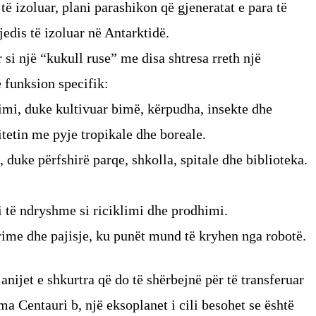
 të izoluar, plani parashikon që gjeneratat e para të
jedis të izoluar në Antarktidë.
 si një “kukull ruse” me disa shtresa rreth një
 funksion specifik:
mi, duke kultivuar bimë, kërpudha, insekte dhe
itetin me pyje tropikale dhe boreale.
 duke përfshirë parqe, shkolla, spitale dhe biblioteka.
ri të ndryshme si riciklimi dhe prodhimi.
ime dhe pajisje, ku punët mund të kryhen nga robotë.
nijet e shkurtra që do të shërbejnë për të transferuar
ma Centauri b, një eksoplanet i cili besohet se është