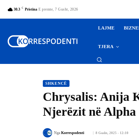
C
30.3
Pristina
E premte, 7 Gusht, 2026
LAJME
BIZNE
TJERA
SHKENCË
Chrysalis: Anija 
Njerëzit në Alpha
Nga
Korrespodenti
8 Gusht, 2025 - 12:10