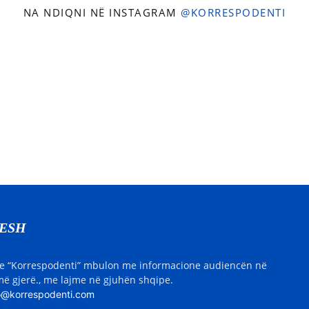
NA NDIQNI NË INSTAGRAM
@KORRESPODENTI
NESH
e “Korrespodenti” mbulon me informacione audiencën në
ë gjerë., me lajme në gjuhën shqipe.
o@korrespodenti.com