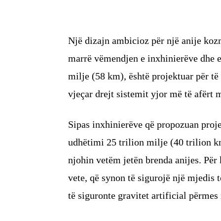
Një dizajn ambicioz për një anije koz
marrë vëmendjen e inxhinierëve dhe en
milje (58 km), është projektuar për të
vjeçar drejt sistemit yjor më të afërt
Sipas inxhinierëve që propozuan proj
udhëtimi 25 trilion milje (40 trilion 
njohin vetëm jetën brenda anijes. Për 
vete, që synon të sigurojë një mjedis 
të siguronte gravitet artificial përme