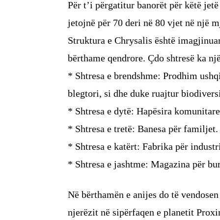
Për t’i përgatitur banorët për këtë jetë
jetojnë për 70 deri në 80 vjet në një m
Struktura e Chrysalis është imagjinuar
bërthame qendrore. Çdo shtresë ka një
* Shtresa e brendshme: Prodhim ushqi
blegtori, si dhe duke ruajtur biodivers
* Shtresa e dytë: Hapësira komunitare,
* Shtresa e tretë: Banesa për familjet.
* Shtresa e katërt: Fabrika për indust
* Shtresa e jashtme: Magazina për bur
Në bërthamën e anijes do të vendosen a
njerëzit në sipërfaqen e planetit Proxi