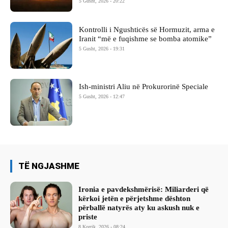
5 Gusht, 2026 - 20:22
Kontrolli i Ngushticës së Hormuzit, arma e
Iranit “më e fuqishme se bomba atomike”
5 Gusht, 2026 - 19:31
Ish-ministri ​Aliu në Prokurorinë Speciale
5 Gusht, 2026 - 12:47
TË NGJASHME
Ironia e pavdekshmërisë: Miliarderi që
kërkoi jetën e përjetshme dështon
përballë natyrës aty ku askush nuk e
priste
8 Korrik, 2026 - 08:24