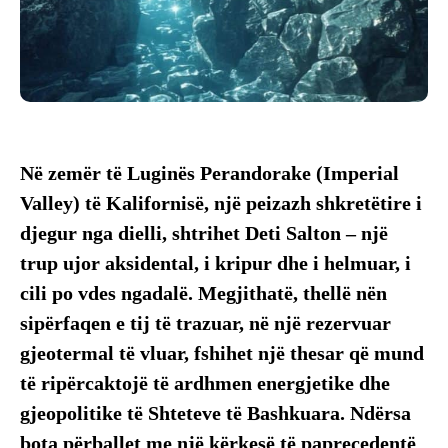
Në zemër të Luginës Perandorake (Imperial
Valley) të Kalifornisë, një peizazh shkretëtire i
djegur nga dielli, shtrihet Deti Salton – një
trup ujor aksidental, i kripur dhe i helmuar, i
cili po vdes ngadalë. Megjithatë, thellë nën
sipërfaqen e tij të trazuar, në një rezervuar
gjeotermal të vluar, fshihet një thesar që mund
të ripërcaktojë të ardhmen energjetike dhe
gjeopolitike të Shteteve të Bashkuara. Ndërsa
bota përballet me një kërkesë të paprecedentë