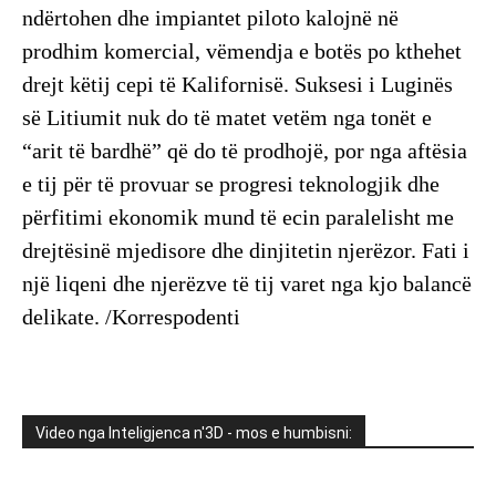
ndërtohen dhe impiantet piloto kalojnë në
prodhim komercial, vëmendja e botës po kthehet
drejt këtij cepi të Kalifornisë. Suksesi i Luginës
së Litiumit nuk do të matet vetëm nga tonët e
“arit të bardhë” që do të prodhojë, por nga aftësia
e tij për të provuar se progresi teknologjik dhe
përfitimi ekonomik mund të ecin paralelisht me
drejtësinë mjedisore dhe dinjitetin njerëzor. Fati i
një liqeni dhe njerëzve të tij varet nga kjo balancë
delikate. /Korrespodenti
Video nga Inteligjenca n'3D - mos e humbisni: