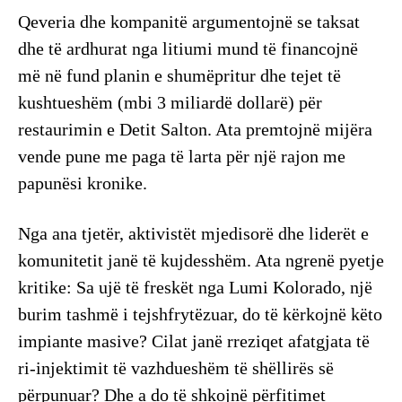
Qeveria dhe kompanitë argumentojnë se taksat
dhe të ardhurat nga litiumi mund të financojnë
më në fund planin e shumëpritur dhe tejet të
kushtueshëm (mbi 3 miliardë dollarë) për
restaurimin e Detit Salton. Ata premtojnë mijëra
vende pune me paga të larta për një rajon me
papunësi kronike.
Nga ana tjetër, aktivistët mjedisorë dhe liderët e
komunitetit janë të kujdesshëm. Ata ngrenë pyetje
kritike: Sa ujë të freskët nga Lumi Kolorado, një
burim tashmë i tejshfrytëzuar, do të kërkojnë këto
impiante masive? Cilat janë rreziqet afatgjata të
ri-injektimit të vazhdueshëm të shëllirës së
përpunuar? Dhe a do të shkojnë përfitimet