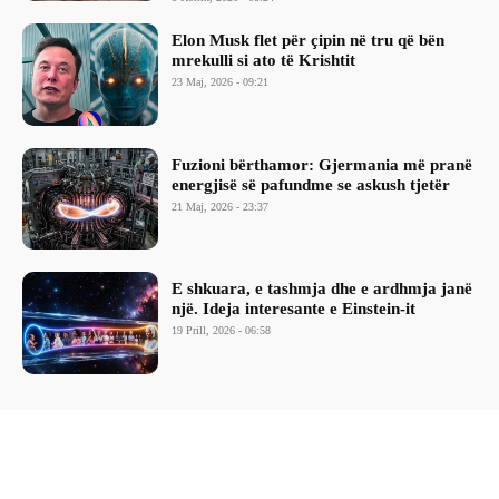
Elon Musk flet për çipin në tru që bën
mrekulli si ato të Krishtit
23 Maj, 2026 - 09:21
Fuzioni bërthamor: Gjermania më pranë
energjisë së pafundme se askush tjetër
21 Maj, 2026 - 23:37
E shkuara, e tashmja dhe e ardhmja janë
një. Ideja interesante e Einstein-it
19 Prill, 2026 - 06:58