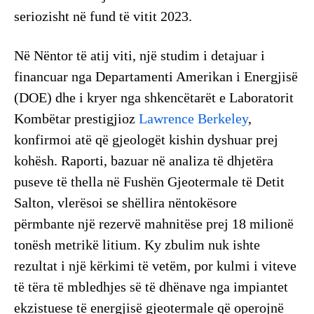
seriozisht në fund të vitit 2023.
Në Nëntor të atij viti, një studim i detajuar i
financuar nga Departamenti Amerikan i Energjisë
(DOE) dhe i kryer nga shkencëtarët e Laboratorit
Kombëtar prestigjioz
Lawrence Berkeley
,
konfirmoi atë që gjeologët kishin dyshuar prej
kohësh. Raporti, bazuar në analiza të dhjetëra
puseve të thella në Fushën Gjeotermale të Detit
Salton, vlerësoi se shëllira nëntokësore
përmbante një rezervë mahnitëse prej 18 milionë
tonësh metrikë litium. Ky zbulim nuk ishte
rezultat i një kërkimi të vetëm, por kulmi i viteve
të tëra të mbledhjes së të dhënave nga impiantet
ekzistuese të energjisë gjeotermale që operojnë