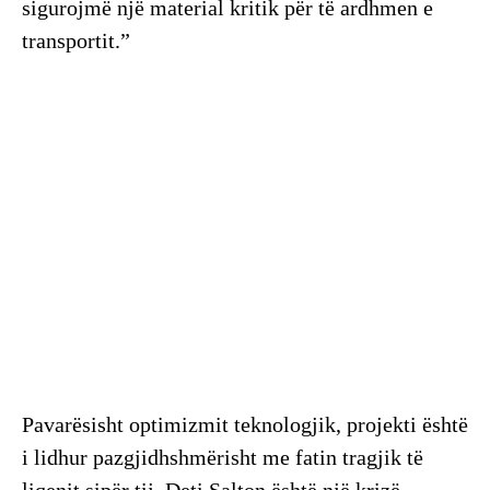
sigurojmë një material kritik për të ardhmen e
transportit.”
Pavarësisht optimizmit teknologjik, projekti është
i lidhur pazgjidhshmërisht me fatin tragjik të
liqenit sipër tij. Deti Salton është një krizë