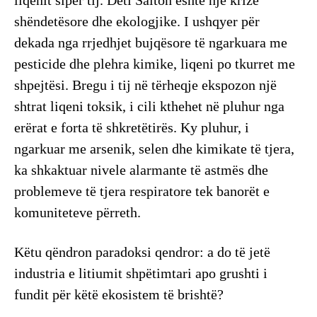
shëndetësore dhe ekologjike. I ushqyer për
dekada nga rrjedhjet bujqësore të ngarkuara me
pesticide dhe plehra kimike, liqeni po tkurret me
shpejtësi. Bregu i tij në tërheqje ekspozon një
shtrat liqeni toksik, i cili kthehet në pluhur nga
erërat e forta të shkretëtirës. Ky pluhur, i
ngarkuar me arsenik, selen dhe kimikate të tjera,
ka shkaktuar nivele alarmante të astmës dhe
problemeve të tjera respiratore tek banorët e
komuniteteve përreth.
Këtu qëndron paradoksi qendror: a do të jetë
industria e litiumit shpëtimtari apo grushti i
fundit për këtë ekosistem të brishtë?