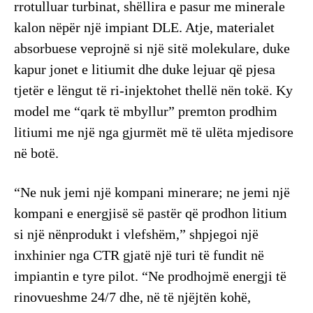
rrotulluar turbinat, shëllira e pasur me minerale
kalon nëpër një impiant DLE. Atje, materialet
absorbuese veprojnë si një sitë molekulare, duke
kapur jonet e litiumit dhe duke lejuar që pjesa
tjetër e lëngut të ri-injektohet thellë nën tokë. Ky
model me “qark të mbyllur” premton prodhim
litiumi me një nga gjurmët më të ulëta mjedisore
në botë.
“Ne nuk jemi një kompani minerare; ne jemi një
kompani e energjisë së pastër që prodhon litium
si një nënprodukt i vlefshëm,” shpjegoi një
inxhinier nga CTR gjatë një turi të fundit në
impiantin e tyre pilot. “Ne prodhojmë energji të
rinovueshme 24/7 dhe, në të njëjtën kohë,