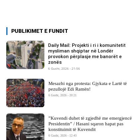
PUBLIKIMET E FUNDIT
Daily Mail: Projekti i ri i komunitetit
mysliman shqiptar në Londër
provokon përplasje me banorët e
zonës
6 Gusht, 2026 - 21:56
Mesazhi nga protesta: Gjykata e Lartë të
pezullojë Edi Ramën!
6 Gusht, 2026 - 20:21
​”Kuvendi duhet të zgjedhë me emergjencë
Presidentin” / Hasani sqaron hapat pas
konstituimit të Kuvendit
6 Gusht, 2026 - 12:43