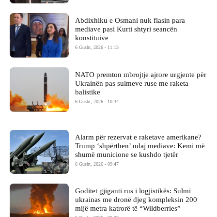
Abdixhiku e Osmani nuk flasin para
mediave pasi Kurti shtyri seancën
konstituive
6 Gusht, 2026 - 11:13
NATO premton mbrojtje ajrore urgjente për
Ukrainën pas sulmeve ruse me raketa
balistike
6 Gusht, 2026 - 10:34
Alarm për rezervat e raketave amerikane?
Trump ‘shpërthen’ ndaj mediave: Kemi më
shumë municione se kushdo tjetër
6 Gusht, 2026 - 09:47
Goditet gjiganti rus i logjistikës: Sulmi
ukrainas me dronë djeg kompleksin 200
mijë metra katrorë të “Wildberries”