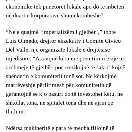
ekonomike tek punëtorët lokalë apo do të mbeten
në duart e korporatave shumëkombëshe?
“Ne e quajmë ‘imperializëm i gjelbër’,” thotë
Luis Olmedo, drejtor ekzekutiv i Comite Civico
Del Valle, një organizatë lokale e drejtësisë
mjedisore. “Ata vijnë këtu me premtimin e një të
ardhmeje të gjelbër, por rrezikojnë të sakrifikojnë
shëndetin e komunitetit tonë sot. Ne kërkojmë
marrëveshje përfitimesh për komunitetin që
garantojnë se kjo pasuri do të investohet këtu, në
shkollat tona, në spitalet tona dhe në ajrin që
thithim.”
Ndërsa makineritë e para të mëdha fillojnë të