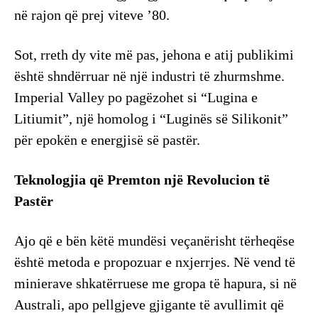
në rajon që prej viteve ’80.
Sot, rreth dy vite më pas, jehona e atij publikimi
është shndërruar në një industri të zhurmshme.
Imperial Valley po pagëzohet si “Lugina e
Litiumit”, një homolog i “Luginës së Silikonit”
për epokën e energjisë së pastër.
Teknologjia që Premton një Revolucion të
Pastër
Ajo që e bën këtë mundësi veçanërisht tërheqëse
është metoda e propozuar e nxjerrjes. Në vend të
minierave shkatërruese me gropa të hapura, si në
Australi, apo pellgjeve gjigante të avullimit që