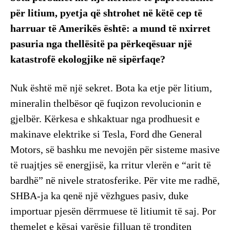
për litium, pyetja që shtrohet në këtë cep të
harruar të Amerikës është: a mund të nxirret
pasuria nga thellësitë pa përkeqësuar një
katastrofë ekologjike në sipërfaqe?
Nuk është më një sekret. Bota ka etje për litium,
mineralin thelbësor që fuqizon revolucionin e
gjelbër. Kërkesa e shkaktuar nga prodhuesit e
makinave elektrike si Tesla, Ford dhe General
Motors, së bashku me nevojën për sisteme masive
të ruajtjes së energjisë, ka rritur vlerën e “arit të
bardhë” në nivele stratosferike. Për vite me radhë,
SHBA-ja ka qenë një vëzhgues pasiv, duke
importuar pjesën dërrmuese të litiumit të saj. Por
themelet e kësaj varësie filluan të tronditen