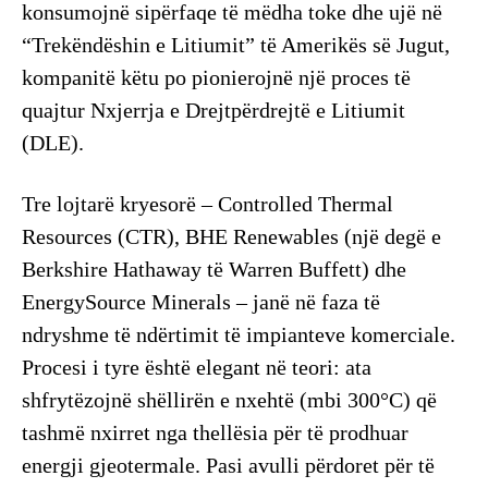
konsumojnë sipërfaqe të mëdha toke dhe ujë në
“Trekëndëshin e Litiumit” të Amerikës së Jugut,
kompanitë këtu po pionierojnë një proces të
quajtur Nxjerrja e Drejtpërdrejtë e Litiumit
(DLE).
Tre lojtarë kryesorë – Controlled Thermal
Resources (CTR), BHE Renewables (një degë e
Berkshire Hathaway të Warren Buffett) dhe
EnergySource Minerals – janë në faza të
ndryshme të ndërtimit të impianteve komerciale.
Procesi i tyre është elegant në teori: ata
shfrytëzojnë shëllirën e nxehtë (mbi 300°C) që
tashmë nxirret nga thellësia për të prodhuar
energji gjeotermale. Pasi avulli përdoret për të