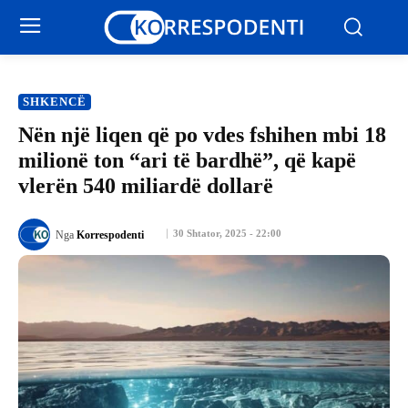
SHKENCË
Nën një liqen që po vdes fshihen mbi 18
milionë ton “ari të bardhë”, që kapë
vlerën 540 miliardë dollarë
30 Shtator, 2025 - 22:00
Nga
Korrespodenti