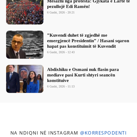
Mesazhi nga protesta: Gjykata e Lartë të
pezullojë Edi Ramën!
6 Gusht, 2026 - 20:21
​”Kuvendi duhet të zgjedhë me
emergjencë Presidentin” / Hasani sqaron
hapat pas konstituimit të Kuvendit
6 Gusht, 2026 - 12:43
Abdixhiku e Osmani nuk flasin para
mediave pasi Kurti shtyri seancën
konstituive
6 Gusht, 2026 - 11:13
NA NDIQNI NË INSTAGRAM
@KORRESPODENTI