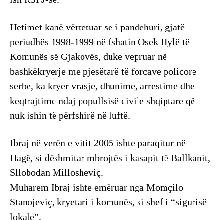
Hetimet kanë vërtetuar se i pandehuri, gjatë
periudhës 1998-1999 në fshatin Osek Hylë të
Komunës së Gjakovës, duke vepruar në
bashkëkryerje me pjesëtarë të forcave policore
serbe, ka kryer vrasje, dhunime, arrestime dhe
keqtrajtime ndaj popullsisë civile shqiptare që
nuk ishin të përfshirë në luftë.
Ibraj në verën e vitit 2005 ishte paraqitur në
Hagë, si dëshmitar mbrojtës i kasapit të Ballkanit,
Sllobodan Millosheviç.
Muharem Ibraj ishte emëruar nga Momçilo
Stanojeviç, kryetari i komunës, si shef i “sigurisë
lokale”.