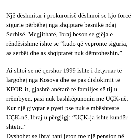
Një dëshmitar i prokurorisë dëshmoi se kjo forcë
sigurie përbëhej nga shqiptarë besnikë ndaj
Serbisë. Megjithatë, Ibraj beson se gjëja e
rëndësishme ishte se “kudo që vepronte siguria,
as serbët dhe as shqiptarët nuk dëmtoheshin.”
Ai shtoi se në qershor 1999 ishte i detyruar të
largohej nga Kosova dhe se pas dislokimit të
KFOR-it, gjashtë anëtarë të familjes së tij u
rrëmbyen, pasi nuk bashkëpunonin me UÇK-në.
Kur një gjyqtar e pyeti pse nuk e mbështeste
UÇK-në, Ibraj u përgjigj: “UÇK-ja ishte kundër
shtetit.”
Dyshohet se Ibraj tani jeton me një pension në