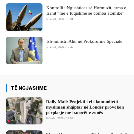
Kontrolli i Ngushticës së Hormuzit, arma e
Iranit “më e fuqishme se bomba atomike”
5 Gusht, 2026 - 19:31
Ish-ministri ​Aliu në Prokurorinë Speciale
5 Gusht, 2026 - 12:47
TË NGJASHME
Daily Mail: Projekti i ri i komunitetit
mysliman shqiptar në Londër provokon
përplasje me banorët e zonës
6 Gusht, 2026 - 21:56