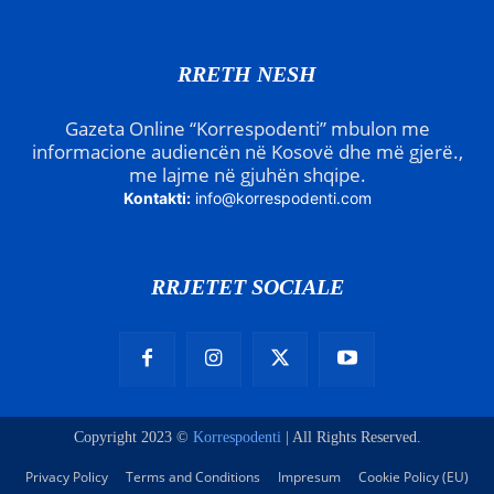
RRETH NESH
Gazeta Online “Korrespodenti” mbulon me
informacione audiencën në Kosovë dhe më gjerë.,
me lajme në gjuhën shqipe.
Kontakti:
info@korrespodenti.com
RRJETET SOCIALE
Copyright 2023 ©
Korrespodenti
| All Rights Reserved.
Privacy Policy
Terms and Conditions
Impresum
Cookie Policy (EU)