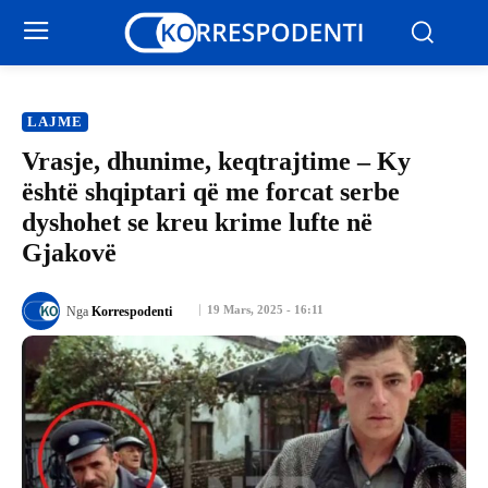
LAJME
Vrasje, dhunime, keqtrajtime – Ky
është shqiptari që me forcat serbe
dyshohet se kreu krime lufte në
Gjakovë
19 Mars, 2025 - 16:11
Nga
Korrespodenti