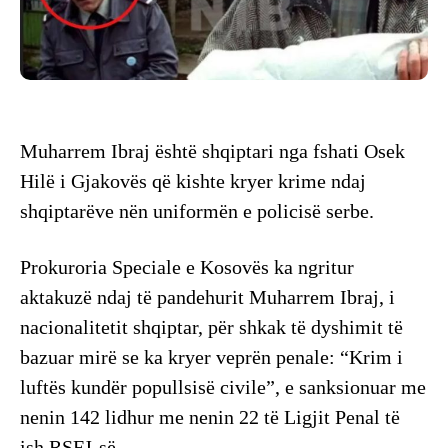
Muharrem Ibraj është shqiptari nga fshati Osek
Hilë i Gjakovës që kishte kryer krime ndaj
shqiptarëve nën uniformën e policisë serbe.
Prokuroria Speciale e Kosovës ka ngritur
aktakuzë ndaj të pandehurit Muharrem Ibraj, i
nacionalitetit shqiptar, për shkak të dyshimit të
bazuar mirë se ka kryer veprën penale: “Krim i
luftës kundër popullsisë civile”, e sanksionuar me
nenin 142 lidhur me nenin 22 të Ligjit Penal të
ish RSFJ-së.