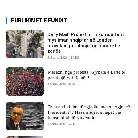
PUBLIKIMET E FUNDIT
Daily Mail: Projekti i ri i komunitetit
mysliman shqiptar në Londër
provokon përplasje me banorët e
zonës
6 Gusht, 2026 - 21:56
Mesazhi nga protesta: Gjykata e Lartë të
pezullojë Edi Ramën!
6 Gusht, 2026 - 20:21
​”Kuvendi duhet të zgjedhë me emergjencë
Presidentin” / Hasani sqaron hapat pas
konstituimit të Kuvendit
6 Gusht, 2026 - 12:43