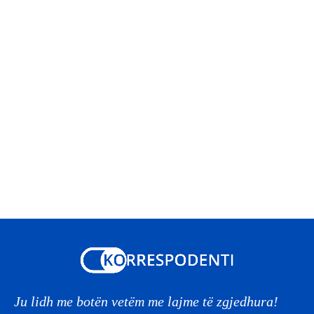
Ju lidh me botën vetëm me lajme të zgjedhura!