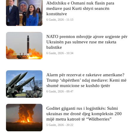
Abdixhiku e Osmani nuk flasin para
mediave pasi Kurti shtyri seancën
konstituive
6 Gusht, 2026 - 11:13
NATO premton mbrojtje ajrore urgjente për
Ukrainën pas sulmeve ruse me raketa
balistike
6 Gusht, 2026 - 10:34
Alarm për rezervat e raketave amerikane?
Trump ‘shpërthen’ ndaj mediave: Kemi më
shumë municione se kushdo tjetër
6 Gusht, 2026 - 09:47
Goditet gjiganti rus i logjistikës: Sulmi
ukrainas me dronë djeg kompleksin 200
mijë metra katrorë të “Wildberries”
5 Gusht, 2026 - 20:22