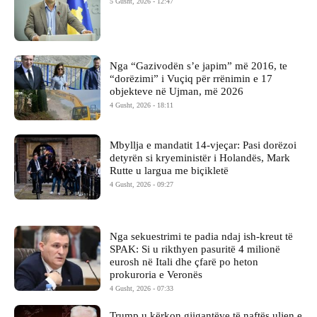
5 Gusht, 2026 - 12:47
Nga “Gazivodën s’e japim” më 2016, te
“dorëzimi” i Vuçiq për rrënimin e 17
objekteve në Ujman, më 2026
4 Gusht, 2026 - 18:11
Mbyllja e mandatit 14-vjeçar: Pasi dorëzoi
detyrën si kryeministër i Holandës, Mark
Rutte u largua me biçikletë
4 Gusht, 2026 - 09:27
Nga sekuestrimi te padia ndaj ish-kreut të
SPAK: Si u rikthyen pasuritë 4 milionë
eurosh në Itali dhe çfarë po heton
prokuroria e Veronës
4 Gusht, 2026 - 07:33
Trump u kërkon gjigantëve të naftës uljen e