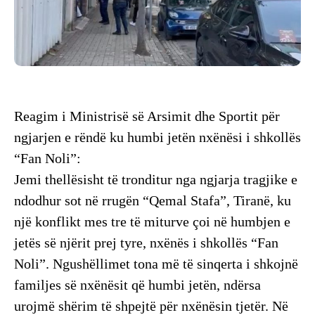
Reagim i Ministrisë së Arsimit dhe Sportit për
ngjarjen e rëndë ku humbi jetën nxënësi i shkollës
“Fan Noli”:
Jemi thellësisht të tronditur nga ngjarja tragjike e
ndodhur sot në rrugën “Qemal Stafa”, Tiranë, ku
një konflikt mes tre të miturve çoi në humbjen e
jetës së njërit prej tyre, nxënës i shkollës “Fan
Noli”. Ngushëllimet tona më të sinqerta i shkojnë
familjes së nxënësit që humbi jetën, ndërsa
urojmë shërim të shpejtë për nxënësin tjetër. Në