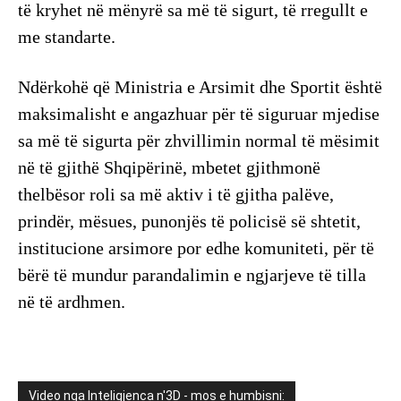
të kryhet në mënyrë sa më të sigurt, të rregullt e
me standarte.
Ndërkohë që Ministria e Arsimit dhe Sportit është
maksimalisht e angazhuar për të siguruar mjedise
sa më të sigurta për zhvillimin normal të mësimit
në të gjithë Shqipërinë, mbetet gjithmonë
thelbësor roli sa më aktiv i të gjitha palëve,
prindër, mësues, punonjës të policisë së shtetit,
institucione arsimore por edhe komuniteti, për të
bërë të mundur parandalimin e ngjarjeve të tilla
në të ardhmen.
Video nga Inteligjenca n'3D - mos e humbisni: