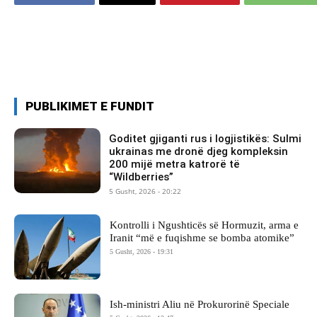
PUBLIKIMET E FUNDIT
Goditet gjiganti rus i logjistikës: Sulmi
ukrainas me dronë djeg kompleksin
200 mijë metra katrorë të
“Wildberries”
5 Gusht, 2026 - 20:22
Kontrolli i Ngushticës së Hormuzit, arma e
Iranit “më e fuqishme se bomba atomike”
5 Gusht, 2026 - 19:31
Ish-ministri ​Aliu në Prokurorinë Speciale