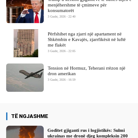
menjëhershme të çmimeve për
konsumatorët
3 Gusht, 2026 - 22:40
Përfshihet nga zjarri një apartament në
Shkëmbin e Kavajës, zjarrfikësit në luftë
me flakët
3 Gusht, 2026 - 22:05
Tension në Hormuz, Teherani rrëzon një
dron amerikan
3 Gusht, 2026 - 16:59
TË NGJASHME
Goditet gjiganti rus i logjistikës: Sulmi
ukrainas me dronë djeg kompleksin 200