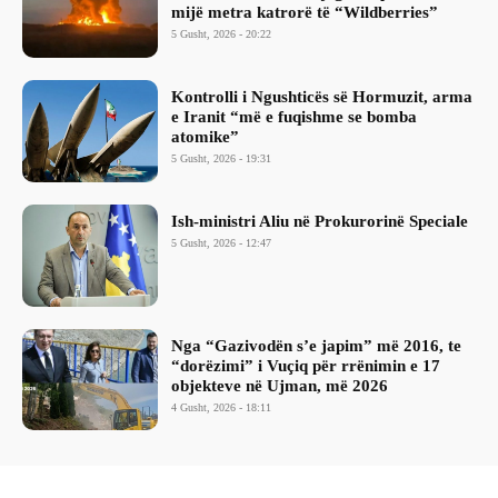
mijë metra katrorë të “Wildberries”
5 Gusht, 2026 - 20:22
Kontrolli i Ngushticës së Hormuzit, arma
e Iranit “më e fuqishme se bomba
atomike”
5 Gusht, 2026 - 19:31
Ish-ministri ​Aliu në Prokurorinë Speciale
5 Gusht, 2026 - 12:47
Nga “Gazivodën s’e japim” më 2016, te
“dorëzimi” i Vuçiq për rrënimin e 17
objekteve në Ujman, më 2026
4 Gusht, 2026 - 18:11