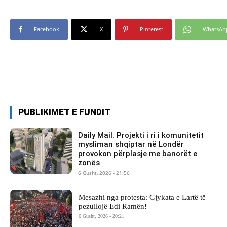
Facebook
X
Pinterest
WhatsAp
PUBLIKIMET E FUNDIT
Daily Mail: Projekti i ri i komunitetit
mysliman shqiptar në Londër
provokon përplasje me banorët e
zonës
6 Gusht, 2026 - 21:56
Mesazhi nga protesta: Gjykata e Lartë të
pezullojë Edi Ramën!
6 Gusht, 2026 - 20:21