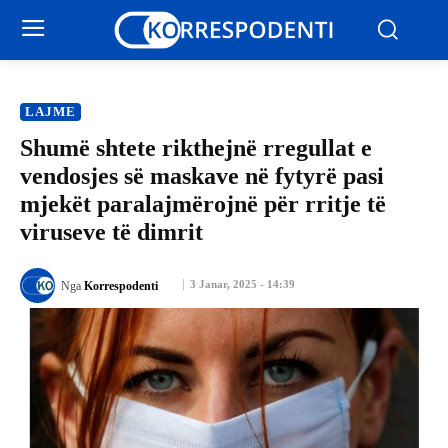
LAJME
Shumë shtete rikthejnë rregullat e
vendosjes së maskave në fytyrë pasi
mjekët paralajmërojnë për rritje të
viruseve të dimrit
3 Janar, 2025 - 14:39
Nga
Korrespodenti