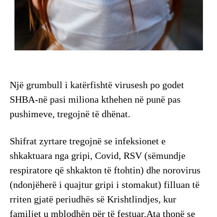
Një grumbull i katërfishtë virusesh po godet
SHBA-në pasi miliona kthehen në punë pas
pushimeve, tregojnë të dhënat.
Shifrat zyrtare tregojnë se infeksionet e
shkaktuara nga gripi, Covid, RSV (sëmundje
respiratore që shkakton të ftohtin) dhe norovirus
(ndonjëherë i quajtur gripi i stomakut) filluan të
rriten gjatë periudhës së Krishtlindjes, kur
familjet u mblodhën për të festuar.Ata thonë se