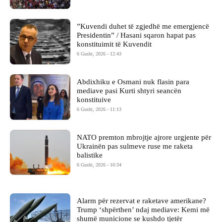
​”Kuvendi duhet të zgjedhë me emergjencë
Presidentin” / Hasani sqaron hapat pas
konstituimit të Kuvendit
6 Gusht, 2026 - 12:43
Abdixhiku e Osmani nuk flasin para
mediave pasi Kurti shtyri seancën
konstituive
6 Gusht, 2026 - 11:13
NATO premton mbrojtje ajrore urgjente për
Ukrainën pas sulmeve ruse me raketa
balistike
6 Gusht, 2026 - 10:34
Alarm për rezervat e raketave amerikane?
Trump ‘shpërthen’ ndaj mediave: Kemi më
shumë municione se kushdo tjetër