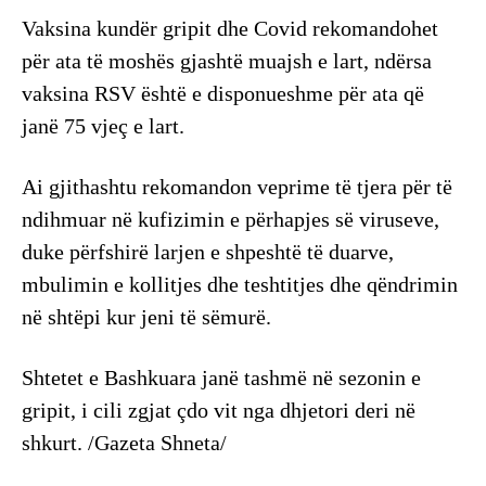
Vaksina kundër gripit dhe Covid rekomandohet
për ata të moshës gjashtë muajsh e lart, ndërsa
vaksina RSV është e disponueshme për ata që
janë 75 vjeç e lart.
Ai gjithashtu rekomandon veprime të tjera për të
ndihmuar në kufizimin e përhapjes së viruseve,
duke përfshirë larjen e shpeshtë të duarve,
mbulimin e kollitjes dhe teshtitjes dhe qëndrimin
në shtëpi kur jeni të sëmurë.
Shtetet e Bashkuara janë tashmë në sezonin e
gripit, i cili zgjat çdo vit nga dhjetori deri në
shkurt. /Gazeta Shneta/