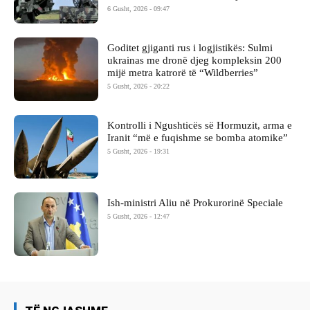
6 Gusht, 2026 - 09:47
Goditet gjiganti rus i logjistikës: Sulmi
ukrainas me dronë djeg kompleksin 200
mijë metra katrorë të “Wildberries”
5 Gusht, 2026 - 20:22
Kontrolli i Ngushticës së Hormuzit, arma e
Iranit “më e fuqishme se bomba atomike”
5 Gusht, 2026 - 19:31
Ish-ministri ​Aliu në Prokurorinë Speciale
5 Gusht, 2026 - 12:47