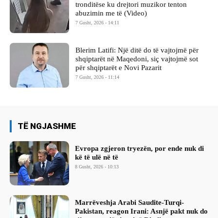
tronditëse ku drejtori muzikor tenton
abuzimin me të (Video)
7 Gusht, 2026 - 14:11
Blerim Latifi: Një ditë do të vajtojmë për
shqiptarët në Maqedoni, siç vajtojmë sot
për shqiptarët e Novi Pazarit
7 Gusht, 2026 - 11:14
TË NGJASHME
Evropa zgjeron tryezën, por ende nuk di
kë të ulë në të
8 Gusht, 2026 - 10:13
Marrëveshja Arabi Saudite-Turqi-
Pakistan, reagon Irani: Asnjë pakt nuk do