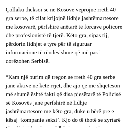
Çollaku theksoi se në Kosovë veprojnë rreth 40
gra serbe, të cilat krijojnë lidhje jashtëmartesore
me kosovarë, përfshirë anëtarë të forcave policore
dhe profesionistë të tjerë. Këto gra, sipas tij,
përdorin lidhjet e tyre për të siguruar
informacione të rëndësishme që më pas i
dorëzohen Serbisë.
“Kam një burim që tregon se rreth 40 gra serbe
janë aktive në këtë rrjet, dhe ajo që më shqetëson
më shumë është fakti që disa pjesëtarë të Policisë
së Kosovës janë përfshirë në lidhje
jashtëmartesore me këto gra, duke u bërë pre e
kësaj ‘kompanie seksi’. Kjo do të thotë se zyrtarë