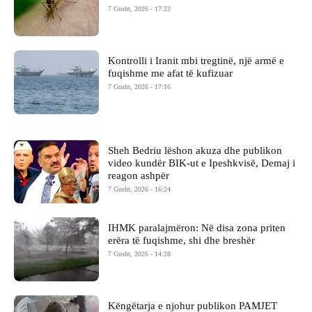
7 Gusht, 2026 - 17:22
Kontrolli i Iranit mbi tregtinë, një armë e
fuqishme me afat të kufizuar
7 Gusht, 2026 - 17:16
Sheh Bedriu lëshon akuza dhe publikon
video kundër BIK-ut e Ipeshkvisë, Demaj i
reagon ashpër
7 Gusht, 2026 - 16:24
IHMK paralajmëron: Në disa zona priten
erëra të fuqishme, shi dhe breshër
7 Gusht, 2026 - 14:28
Këngëtarja e njohur publikon PAMJET