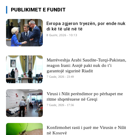
PUBLIKIMET E FUNDIT
Evropa zgjeron tryezën, por ende nuk
di kë të ulë në të
8 Gusht, 2026 - 10:13
Marrëveshja Arabi Saudite-Turqi-Pakistan,
reagon Irani: Asnjë pakt nuk do t’i
garantojë sigurinë Riadit
7 Gusht, 2026 - 23:49
Virusi i Nilit perëndimor po përhapet me
ritme shqetësuese në Greqi
7 Gusht, 2026 - 17:56
Konfirmohet rasti i parë me Virusin e Nilit
në Kosovë