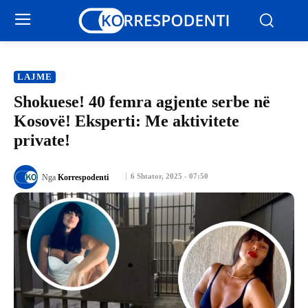
LAJME
Shokuese! 40 femra agjente serbe në
Kosovë! Eksperti: Me aktivitete
private!
6 Shtator, 2025 - 07:50
Nga
Korrespodenti