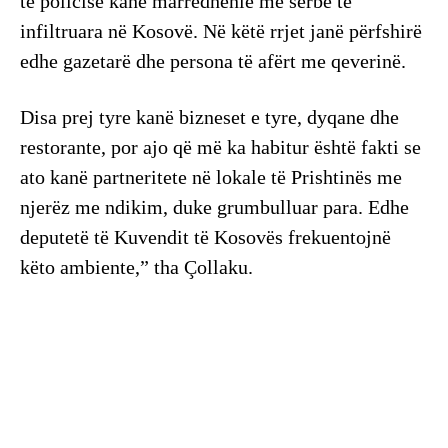
të policisë kanë marrëdhënie me serbe të
infiltruara në Kosovë. Në këtë rrjet janë përfshirë
edhe gazetarë dhe persona të afërt me qeverinë.
Disa prej tyre kanë bizneset e tyre, dyqane dhe
restorante, por ajo që më ka habitur është fakti se
ato kanë partneritete në lokale të Prishtinës me
njerëz me ndikim, duke grumbulluar para. Edhe
deputetë të Kuvendit të Kosovës frekuentojnë
këto ambiente,” tha Çollaku.